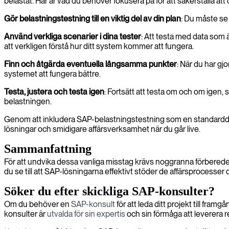
belastat. Här är vad du behöver fokusera på för att säkerställa att 
Gör belastningstestning till en viktig del av din plan
: Du måste se
Använd verkliga scenarier i dina tester
: Att testa med data som 
att verkligen förstå hur ditt system kommer att fungera.
Finn och åtgärda eventuella långsamma punkter
: När du har gj
systemet att fungera bättre.
Testa, justera och testa igen
: Fortsätt att testa om och om igen, s
belastningen.
Genom att inkludera SAP-belastningstestning som en standarddel av
lösningar och smidigare affärsverksamhet när du går live.
Sammanfattning
För att undvika dessa vanliga misstag krävs noggranna förbered
du se till att SAP-lösningarna effektivt stöder de affärsprocesser 
Söker du efter skickliga SAP-konsulter?
Om du behöver en
SAP-konsult
för att leda ditt projekt till fra
konsulter är
utvalda för sin expertis
och sin förmåga att leverera re