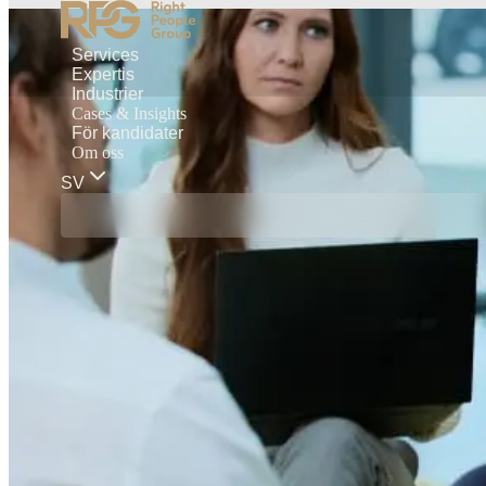
Services
Expertis
Industrier
Cases & Insights
För kandidater
Om oss
SV