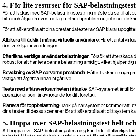
4. För lite resurser för SAP-belastningstes
För att lyckas med SAP-belastningstestning måste du se till att d
hitta och åtgärda eventuella prestandaproblem nu, inte när de ka
För att säkerställa att dina prestandatester av SAP klarar uppgifte
Allokera tillräckligt många virtuella användare
: Ha ett antal vir
den verkliga användningen.
Efterlikna verkliga användarbelastningar
: Försök att återskapa 
robust för att hantera denna belastning smidigt, vilket hjälper dig 
Bevakning av SAP-serverns prestanda
: Håll ett vakande öga på
viktiga att åtgärda innan ni går live.
Testa med affärsverksamheten i åtanke
: SAP-systemet är till fö
operationer som är avgörande för ditt företag.
Planera för toppbelastning
: Tänk på när systemet kommer att uts
dina tester till dessa scenarier för att säkerställa att ditt system
5. Hoppa över SAP-belastningstest helt och
Att hoppa över SAP-belastningstestning kan leda till allvarliga 