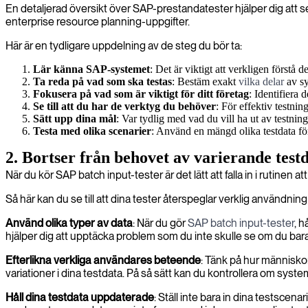
En detaljerad översikt över SAP-prestandatester hjälper dig att se t
enterprise resource planning-uppgifter.
Här är en tydligare uppdelning av de steg du bör ta:
Lär känna SAP-systemet
: Det är viktigt att verkligen förstå
Ta reda på vad som ska testas
: Bestäm exakt
vilka delar
av sy
Fokusera på vad som är viktigt för ditt företag
: Identifiera 
Se till att du har de verktyg du behöver
: För effektiv testni
Sätt upp dina mål
: Var tydlig med vad du vill ha ut av testning
Testa med olika scenarier
: Använd en mängd olika testdata för 
2. Bortser från behovet av varierande testd
När du kör SAP batch input-tester är det lätt att falla in i ruti
Så här kan du se till att dina tester återspeglar verklig användning
Använd olika typer av data
: När du gör
SAP batch input-tester
, h
hjälper dig att upptäcka problem som du inte skulle se om du ba
Efterlikna verkliga användares beteende
: Tänk på hur människor
variationer i dina testdata. På så sätt kan du kontrollera om syst
Håll dina testdata uppdaterade
: Ställ inte bara in dina testsc