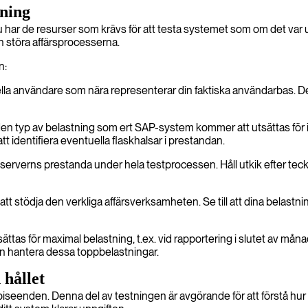
tning
u har de resurser som krävs för att testa systemet som om det var u
n störa affärsprocesserna.
n:
tuella användare som nära representerar din faktiska användarbas. Dett
den typ av belastning som ert SAP-system kommer att utsättas för i
att identifiera eventuella flaskhalsar i prestandan.
 serverns prestanda under hela testprocessen. Håll utkik efter teck
r att stödja den verkliga affärsverksamheten. Se till att dina belastn
ättas för maximal belastning, t.ex. vid rapportering i slutet av må
 kan hantera dessa toppbelastningar.
 hållet
förbiseenden. Denna del av testningen är avgörande för att förstå h