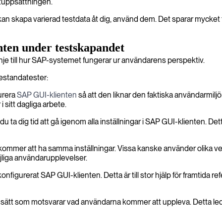
stuppsättningen.
an skapa varierad testdata åt dig, använd dem. Det sparar mycket t
nten under testskapandet
inje till hur SAP-systemet fungerar ur användarens perspektiv.
restandatester:
urera
SAP GUI-klienten
så att den liknar den faktiska användarmilj
sitt dagliga arbete.
 du ta dig tid att gå igenom alla inställningar i SAP GUI-klienten. D
 kommer att ha samma inställningar. Vissa kanske använder olika ver
 möjliga användarupplevelser.
figurerat SAP GUI-klienten. Detta är till stor hjälp för framtida ref
ätt som motsvarar vad användarna kommer att uppleva. Detta leder til