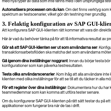
med nya typer av data som inte fanns med i den ursprungliga te
Automatisera processen om du kan
: Om det finns verktyg som k
spektrum av testscenarier, vilket gör din testning mer grundlig.
3. Felaktig konfiguration av SAP GUI-klie
Att konfigurera SAP GUI-klienten rätt kommer att vara din direktl
Här är vad du behöver tänka på för att få informativa resultat av p
Gör så att SAP GUI-klienten ser ut som användarna ser
: Konfig
transaktionsarbetsflöden ska matcha det som användarna möter i 
Gå igenom dina inställningar noggrant
: Innan du börjar testa bör
konfigurationer som kan påverka testresultaten.
Testa olika användarscenarier
: Kom ihåg att alla användare inte
klienten med olika inställningar för att se till att du täcker in alla
För ett register över dina inställningar
: Dokumentera hur du har kon
teammedlemmar som kan komma att utföra tester senare.
Om du konfigurerar SAP GUI-klienten på rätt sätt testar du på ett s
applikationer som fungerar bra när de tas i drift.