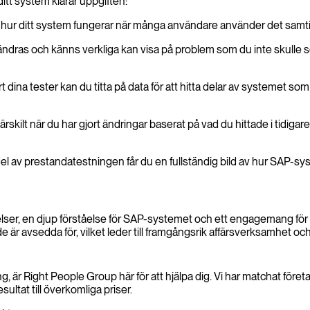
ditt system klarar uppgiften:
 hur ditt system fungerar när många användare använder det samtidig
ändras och känns verkliga kan visa på problem som du inte skulle se 
ort dina tester kan du titta på data för att hitta delar av systemet s
ärskilt när du har gjort ändringar baserat på vad du hittade i tidigare 
 prestandatestningen får du en fullständig bild av hur SAP-systeme
elser, en djup förståelse för SAP-systemet och ett engagemang fö
de är avsedda för, vilket leder till framgångsrik affärsverksamhet oc
mgång, är Right People Group här för att hjälpa dig. Vi har matchat f
sultat till överkomliga priser.