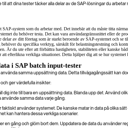
ill att dina tester täcker alla delar av de SAP-lösningar du arbetar 
 det SAP-system som du arbetar med. Det innebär att du måste titta närma
stemet du behöver testa. Det kan vara användargränssnittet eller de pr
de delar av ditt företag som är starkt beroende av SAP-systemet och se till 
ng behöver du specifika verktyg, särskilt för belastningstestning och kon
en. Är du ute efter att förbättra hastigheten, stabiliteten eller kanske bå
att efterlikna verkliga situationer. Detta hjälper dig att se hur systeme
ata i SAP batch input-tester
nen att använda samma uppsättning data. Detta tillvägagångssätt kan
 och ger värdefulla insikter:
åll dig inte till bara en uppsättning data. Blanda upp det. Använd ol
ra använde samma data varje gång.
 faktiskt använder systemet. De kanske matar in data på olika sätt 
emet kan hantera dessa verkliga scenarier.
enarier en gång och glöm bort dem. Uppdatera de data du använder r