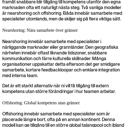
framåt snabbare blir tillgång till kompetens utanför den egna
marknaden ofta ett naturligt nästa steg. Två vanliga modeller
är nearshoring och offshoring. Båda innebär samarbete med
specialister utomlands, men de skiljer sig på flera viktiga sätt.
Nearshoring: Nära samarbete över gränser
Nearshoring innebär samarbete med specialister i
närliggande marknader eller grannländer. Den geografiska
närheten innebär oftast liknande tidszoner, snabbare
kommunikation och färre kulturella skillnader. Många
organisationer uppskattar detta eftersom det ger smidigare
samarbete, kortare feedbackloopar och enklare integration
med interna team.
Det är ett starkt alternativ när ni vill få tillgång till extern
kompetens utan större förändringar i hur teamen arbetar.
Offshoring: Global kompetens utan gränser
Offshoring innebär samarbete med specialister som är
placerade längre bort, ofta på en annan kontinent. Denna
modell kan ge tillgång till en större global talangpool och ibland