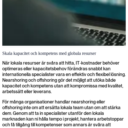
Nearshoring & Offshoring
Skala kapacitet och kompetens med globala resurser
När lokal kompetens är svår att hitta, när kapaciteten behöver skalas
När lokala resurser är svåra att hitta, IT‑kostnader behöver
upp snabbt eller när IT‑kostnader behöver optimeras ger vi er
optimeras eller kapacitetsbehov förändras snabbt kan
tillgång till erfarna specialister från Östeuropa och utvalda
internationella specialister vara en effektiv och flexibel lösning.
offshore‑marknader.
Nearshoring och offshoring gör det möjligt att utöka både
kapacitet och kompetens utan att kompromissa med kvalitet,
arbetssätt eller leverans.
För många organisationer handlar nearshoring eller
offshoring inte om att ersätta lokala team utan om att stärka
dem. Genom att ta in specialister utanför den lokala
marknaden kan ni hålla tempo i projekt, hantera arbetstoppar
och få tillgång till kompetenser som annars är svåra att