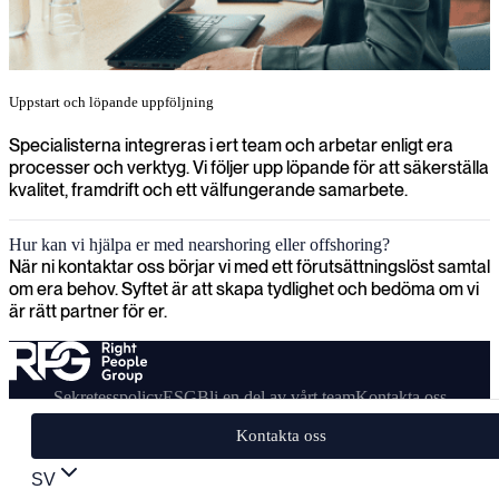
Uppstart och löpande uppföljning
Specialisterna integreras i ert team och arbetar enligt era
processer och verktyg. Vi följer upp löpande för att säkerställa
kvalitet, framdrift och ett välfungerande samarbete.
Hur kan vi hjälpa er med nearshoring eller offshoring?
När ni kontaktar oss börjar vi med ett förutsättningslöst samtal
om era behov. Syftet är att skapa tydlighet och bedöma om vi
är rätt partner för er.
Sekretesspolicy
ESG
Bli en del av vårt team
Kontakta oss
Kontakta oss
SV
© Right People Group - 2025