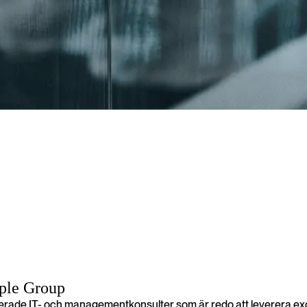
kt för dina projekt- och verksamhetsbehov. Med över 17 års erfarenhet 
jekt.
ople Group
cerade IT- och managementkonsulter som är redo att leverera exc