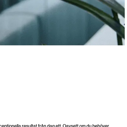
och mer än 1 000 framgångsrika projekt säkerställer våra
eptionella resultat från dag ett. Oavsett om du behöver