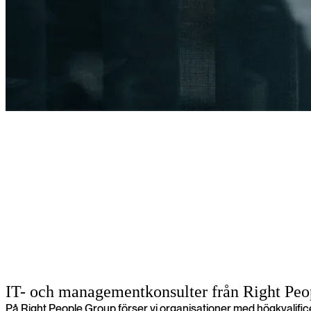
Lyft din verksamhet med erfarna IT- och managementkonsulter
Vi erbjuder IT- och managementkonsulter i toppklass som passar perfe
skräddarsydda lösningar att du når dina mål - oavsett bransch eller pro
IT- och managementkonsulter från Right Pe
På Right People Group förser vi organisationer med högkvalifi