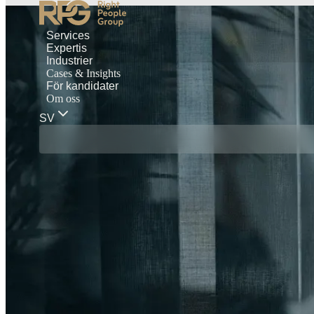
Services
Expertis
Industrier
Cases & Insights
För kandidater
Om oss
SV