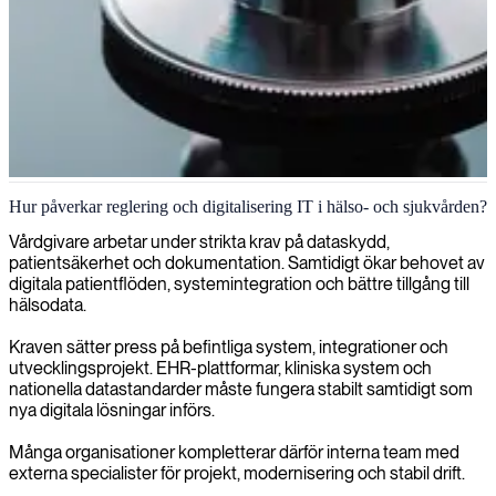
HälsovårdIT-konsulter för hälso- och sjukvårdssektorn
Hur påverkar reglering och digitalisering IT i hälso- och sjukvården?
Strikta krav på data, datadelning, systemintegration och pressade
Vårdgivare arbetar under strikta krav på dataskydd,
vårdsystem ställer nya krav på IT. Vi levererar erfarna konsulter för
patientsäkerhet och dokumentation. Samtidigt ökar behovet av
säker hantering av patientdata, stabila plattformar och modernisering
digitala patientflöden, systemintegration och bättre tillgång till
av vårdsystem.
hälsodata.
Möt våra experter
Kraven sätter press på befintliga system, integrationer och
utvecklingsprojekt. EHR-plattformar, kliniska system och
nationella datastandarder måste fungera stabilt samtidigt som
nya digitala lösningar införs.
Många organisationer kompletterar därför interna team med
externa specialister för projekt, modernisering och stabil drift.