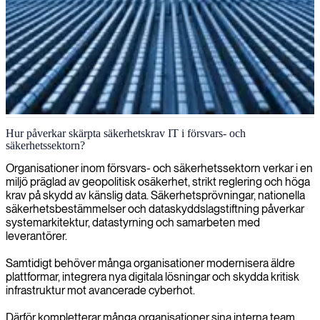
IT-konsulter för försvars- och säkerhetssektorn
Hur påverkar skärpta säkerhetskrav IT i försvars- och
säkerhetssektorn?
Kritiska försvarssystem kräver hög nivå av cybersäkerhet, strikt
regelefterlevnad och stabil drift. Vi levererar erfarna,
Organisationer inom försvars- och säkerhetssektorn verkar i en
säkerhetsprövade IT-konsulter för säkra plattformar,
miljö präglad av geopolitisk osäkerhet, strikt reglering och höga
systemintegration och hantering av känslig data.
krav på skydd av känslig data. Säkerhetsprövningar, nationella
säkerhetsbestämmelser och dataskyddslagstiftning påverkar
Kontakta oss idag
systemarkitektur, datastyrning och samarbeten med
leverantörer.
Samtidigt behöver många organisationer modernisera äldre
plattformar, integrera nya digitala lösningar och skydda kritisk
infrastruktur mot avancerade cyberhot.
Därför kompletterar många organisationer sina interna team