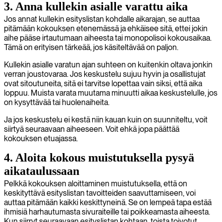
3. Anna kullekin asialle varattu aika
Jos annat kullekin esityslistan kohdalle aikarajan, se auttaa
pitämään kokouksen etenemässä ja ehkäisee sitä, ettei jokin
aihe pääse irtautumaan aiheesta tai monopolisoi kokousaikaa.
Tämä on erityisen tärkeää, jos käsiteltävää on paljon.
Kullekin asialle varatun ajan suhteen on kuitenkin oltava jonkin
verran joustovaraa. Jos keskustelu sujuu hyvin ja osallistujat
ovat sitoutuneita, sitä ei tarvitse lopettaa vain siksi, että aika
loppuu. Muista varata muutama minuutti aikaa keskustelulle, jos
on kysyttävää tai huolenaiheita.
Ja jos keskustelu ei kestä niin kauan kuin on suunniteltu, voit
siirtyä seuraavaan aiheeseen. Voit ehkä jopa päättää
kokouksen etuajassa.
4. Aloita kokous muistutuksella pysyä
aikataulussaan
Pelkkä kokouksen aloittaminen muistutuksella, että on
keskityttävä esityslistan tavoitteiden saavuttamiseen, voi
auttaa pitämään kaikki keskittyneinä. Se on lempeä tapa estää
ihmisiä harhautumasta sivuraiteille tai poikkeamasta aiheesta.
Kun siirryt seuraavaan esityslistan kohtaan, toista toivotut