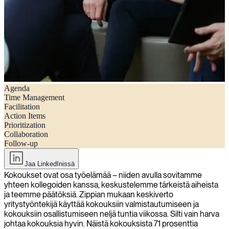
Agenda
7 vinkkiä kokousten pitämiseen aikataulussa
Time Management
Facilitation
Action Items
Prioritization
Collaboration
Follow-up
Jaa LinkedInissä
Kokoukset ovat osa työelämää – niiden avulla sovitamme
yhteen kollegoiden kanssa, keskustelemme tärkeistä aiheista
ja teemme päätöksiä. Zippian mukaan keskiverto
yritystyöntekijä käyttää kokouksiin valmistautumiseen ja
kokouksiin osallistumiseen neljä tuntia viikossa. Silti vain harva
johtaa kokouksia hyvin. Näistä kokouksista 71 prosenttia