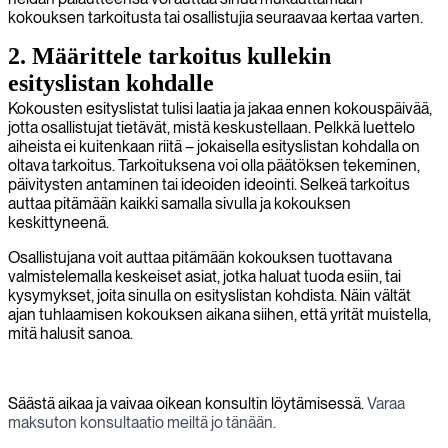
kokouksen tarkoitusta tai osallistujia seuraavaa kertaa varten.
2. Määrittele tarkoitus kullekin
esityslistan kohdalle
Kokousten esityslistat tulisi laatia ja jakaa ennen kokouspäivää,
jotta osallistujat tietävät, mistä keskustellaan. Pelkkä luettelo
aiheista ei kuitenkaan riitä – jokaisella esityslistan kohdalla on
oltava tarkoitus. Tarkoituksena voi olla päätöksen tekeminen,
päivitysten antaminen tai ideoiden ideointi. Selkeä tarkoitus
auttaa pitämään kaikki samalla sivulla ja kokouksen
keskittyneenä.
Osallistujana voit auttaa pitämään kokouksen tuottavana
valmistelemalla keskeiset asiat, jotka haluat tuoda esiin, tai
kysymykset, joita sinulla on esityslistan kohdista. Näin vältät
ajan tuhlaamisen kokouksen aikana siihen, että yrität muistella,
mitä halusit sanoa.
Säästä aikaa ja vaivaa oikean konsultin löytämisessä.
Varaa
maksuton konsultaatio meiltä jo tänään.