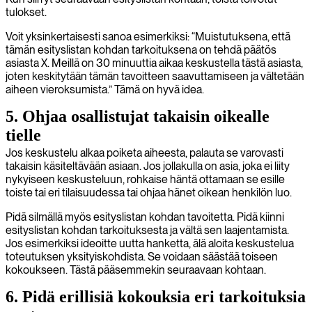
tulokset.
Voit yksinkertaisesti sanoa esimerkiksi: “Muistutuksena, että
tämän esityslistan kohdan tarkoituksena on tehdä päätös
asiasta X. Meillä on 30 minuuttia aikaa keskustella tästä asiasta,
joten keskitytään tämän tavoitteen saavuttamiseen ja vältetään
aiheen vieroksumista.” Tämä on hyvä idea.
5. Ohjaa osallistujat takaisin oikealle
tielle
Jos keskustelu alkaa poiketa aiheesta, palauta se varovasti
takaisin käsiteltävään asiaan. Jos jollakulla on asia, joka ei liity
nykyiseen keskusteluun, rohkaise häntä ottamaan se esille
toiste tai eri tilaisuudessa tai ohjaa hänet oikean henkilön luo.
Pidä silmällä myös esityslistan kohdan tavoitetta. Pidä kiinni
esityslistan kohdan tarkoituksesta ja vältä sen laajentamista.
Jos esimerkiksi ideoitte uutta hanketta, älä aloita keskustelua
toteutuksen yksityiskohdista. Se voidaan säästää toiseen
kokoukseen. Tästä pääsemmekin seuraavaan kohtaan.
6. Pidä erillisiä kokouksia eri tarkoituksia