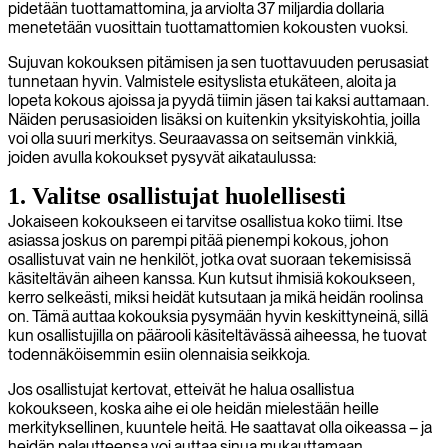
pidetään tuottamattomina, ja arviolta 37 miljardia dollaria
menetetään vuosittain tuottamattomien kokousten vuoksi.
Sujuvan kokouksen pitämisen ja sen tuottavuuden perusasiat
tunnetaan hyvin. Valmistele esityslista etukäteen, aloita ja
lopeta kokous ajoissa ja pyydä tiimin jäsen tai kaksi auttamaan.
Näiden perusasioiden lisäksi on kuitenkin yksityiskohtia, joilla
voi olla suuri merkitys. Seuraavassa on seitsemän vinkkiä,
joiden avulla kokoukset pysyvät aikataulussa:
1. Valitse osallistujat huolellisesti
Jokaiseen kokoukseen ei tarvitse osallistua koko tiimi. Itse
asiassa joskus on parempi pitää pienempi kokous, johon
osallistuvat vain ne henkilöt, jotka ovat suoraan tekemisissä
käsiteltävän aiheen kanssa. Kun kutsut ihmisiä kokoukseen,
kerro selkeästi, miksi heidät kutsutaan ja mikä heidän roolinsa
on. Tämä auttaa kokouksia pysymään hyvin keskittyneinä, sillä
kun osallistujilla on päärooli käsiteltävässä aiheessa, he tuovat
todennäköisemmin esiin olennaisia seikkoja.
Jos osallistujat kertovat, etteivät he halua osallistua
kokoukseen, koska aihe ei ole heidän mielestään heille
merkityksellinen, kuuntele heitä. He saattavat olla oikeassa – ja
heidän palautteensa voi auttaa sinua mukauttamaan