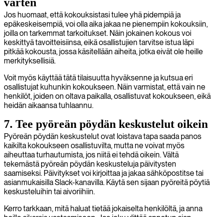
varten
Jos huomaat, että kokouksistasi tulee yhä pidempiä ja
epäkeskeisempiä, voi olla aika jakaa ne pienempiin kokouksiin,
joilla on tarkemmat tarkoitukset. Näin jokainen kokous voi
keskittyä tavoitteisiinsa, eikä osallistujien tarvitse istua läpi
pitkää kokousta, jossa käsitellään aiheita, jotka eivät ole heille
merkityksellisiä.
Voit myös käyttää tätä tilaisuutta hyväksenne ja kutsua eri
osallistujat kuhunkin kokoukseen. Näin varmistat, että vain ne
henkilöt, joiden on oltava paikalla, osallistuvat kokoukseen, eikä
heidän aikaansa tuhlaannu.
7. Tee pyöreän pöydän keskustelut oikein
Pyöreän pöydän keskustelut ovat loistava tapa saada panos
kaikilta kokoukseen osallistuvilta, mutta ne voivat myös
aiheuttaa turhautumista, jos niitä ei tehdä oikein. Vältä
tekemästä pyöreän pöydän keskusteluja päivitysten
saamiseksi. Päivitykset voi kirjoittaa ja jakaa sähköpostitse tai
asianmukaisilla Slack-kanavilla. Käytä sen sijaan pyöreitä pöytiä
keskusteluihin tai aivoriihiin.
Kerro tarkkaan, mitä haluat tietää jokaiselta henkilöltä, ja anna