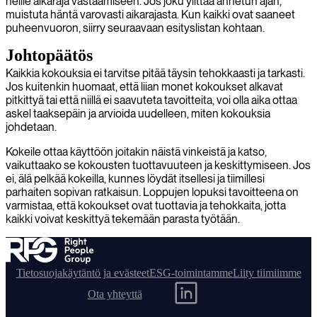
heille aikaraja vastaamiseen. Jos joku ylittää annetun ajan,
muistuta häntä varovasti aikarajasta. Kun kaikki ovat saaneet
puheenvuoron, siirry seuraavaan esityslistan kohtaan.
Johtopäätös
Kaikkia kokouksia ei tarvitse pitää täysin tehokkaasti ja tarkasti.
Jos kuitenkin huomaat, että liian monet kokoukset alkavat
pitkittyä tai että niillä ei saavuteta tavoitteita, voi olla aika ottaa
askel taaksepäin ja arvioida uudelleen, miten kokouksia
johdetaan.
Kokeile ottaa käyttöön joitakin näistä vinkeistä ja katso,
vaikuttaako se kokousten tuottavuuteen ja keskittymiseen. Jos
ei, älä pelkää kokeilla, kunnes löydät itsellesi ja tiimillesi
parhaiten sopivan ratkaisun. Loppujen lopuksi tavoitteena on
varmistaa, että kokoukset ovat tuottavia ja tehokkaita, jotta
kaikki voivat keskittyä tekemään parasta työtään.
Tietosuojakäytäntö ja evästeet
ESG-toimintamme
Liity tiimiimme
Ota yhteyttä