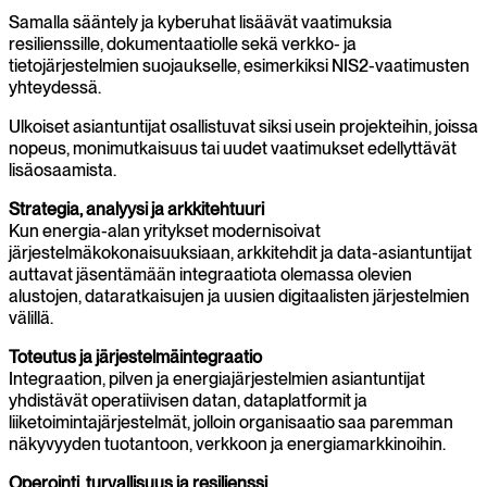
Samalla sääntely ja kyberuhat lisäävät vaatimuksia
resilienssille, dokumentaatiolle sekä verkko- ja
tietojärjestelmien suojaukselle, esimerkiksi NIS2-vaatimusten
yhteydessä.
Ulkoiset asiantuntijat osallistuvat siksi usein projekteihin, joissa
nopeus, monimutkaisuus tai uudet vaatimukset edellyttävät
lisäosaamista.
Strategia, analyysi ja arkkitehtuuri
Kun energia-alan yritykset modernisoivat
järjestelmäkokonaisuuksiaan, arkkitehdit ja data-asiantuntijat
auttavat jäsentämään integraatiota olemassa olevien
alustojen, dataratkaisujen ja uusien digitaalisten järjestelmien
välillä.
Toteutus ja järjestelmäintegraatio
Integraation, pilven ja energiajärjestelmien asiantuntijat
yhdistävät operatiivisen datan, dataplatformit ja
liiketoimintajärjestelmät, jolloin organisaatio saa paremman
näkyvyyden tuotantoon, verkkoon ja energiamarkkinoihin.
Operointi, turvallisuus ja resilienssi