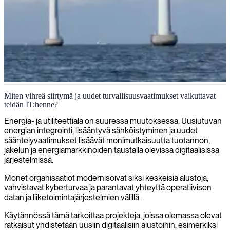
IT-konsultit energia-alalle
Miten vihreä siirtymä ja uudet turvallisuusvaatimukset vaikuttavat
teidän IT:henne?
Energiajärjestelmien digitalisoituminen lisää vaatimuksia turvalliselle
operoinnille, kestävälle infrastruktuurille ja vakaalle
Energia- ja utiliteettiala on suuressa muutoksessa. Uusiutuvan
dataympäristölle. Tarjoamme kokeneita IT-konsultteja energia-alan
energian integrointi, lisääntyvä sähköistyminen ja uudet
yrityksille, joilla on monimutkaiset järjestelmäkokonaisuudet.
sääntelyvaatimukset lisäävät monimutkaisuutta tuotannon,
jakelun ja energiamarkkinoiden taustalla olevissa digitaalisissa
Keskustele asiantuntijan kanssa
järjestelmissä.
Monet organisaatiot modernisoivat siksi keskeisiä alustoja,
vahvistavat kyberturvaa ja parantavat yhteyttä operatiivisen
datan ja liiketoimintajärjestelmien välillä.
Käytännössä tämä tarkoittaa projekteja, joissa olemassa olevat
ratkaisut yhdistetään uusiin digitaalisiin alustoihin, esimerkiksi