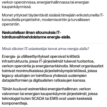
verkon operoinnissa, energianhallinnassa tai energian
kaupankäynnissä.
Monet yritykset täydentävät sisäisiä tiimejään erikoistuneilla IT-
konsulteilla projekteihin, modernisointiin ja turvalliseen
operointiin.
Keskustellaan ilman sitoumuksia IT-
toimitusvaihtoehdoistanne energia-alalla.
Missä ulkoiset IT-asiantuntijat tuovat arvoa energia-alalla?
Energia- ja utiliteettiyritykset operoivat kriittistä
infrastruktuuria, jossa IT-järjestelmät tukevat tuotantoa,
verkon operointia ja energiamarkkinoita. Monet organisaatiot
toimivat monimutkaisissa järjestelmäympäristöissä, joissa
legacy-alustojen on toimittava yhdessä uudempien
dataplatformien ja digitaalisten ratkaisujen kanssa.
Tähän kuuluvat esimerkiksi energianhallinnan, verkon
valvonnan tai energian kaupankäynnin järjestelmät, joissa
teknologiat kuten SCADA tai EMS ovat usein keskeisiä
komponentteja.