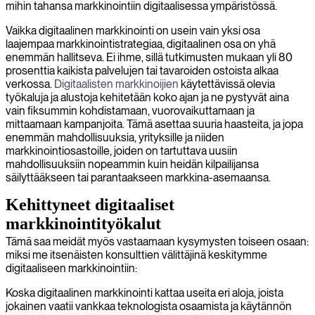
mihin tahansa markkinointiin digitaalisessa ympäristössä.
Vaikka digitaalinen markkinointi on usein vain yksi osa
laajempaa markkinointistrategiaa, digitaalinen osa on yhä
enemmän hallitseva. Ei ihme, sillä tutkimusten mukaan yli 80
prosenttia kaikista palvelujen tai tavaroiden ostoista alkaa
verkossa.
Digitaalisten markkinoijien
käytettävissä olevia
työkaluja ja alustoja kehitetään koko ajan ja ne pystyvät aina
vain fiksummin kohdistamaan, vuorovaikuttamaan ja
mittaamaan kampanjoita. Tämä asettaa suuria haasteita, ja jopa
enemmän mahdollisuuksia, yrityksille ja niiden
markkinointiosastoille, joiden on tartuttava uusiin
mahdollisuuksiin nopeammin kuin heidän kilpailijansa
säilyttääkseen tai parantaakseen markkina-asemaansa.
Kehittyneet digitaaliset
markkinointityökalut
Tämä saa meidät myös vastaamaan kysymysten toiseen osaan:
miksi me itsenäisten konsulttien välittäjinä keskitymme
digitaaliseen markkinointiin:
Koska digitaalinen markkinointi kattaa useita eri aloja, joista
jokainen vaatii vankkaa teknologista osaamista ja käytännön