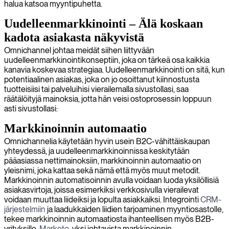
halua katsoa myyntipuhetta.
Uudelleenmarkkinointi – Älä koskaan
kadota asiakasta näkyvistä
Omnichannel johtaa meidät siihen liittyvään
uudelleenmarkkinointikonseptiin, joka on tärkeä osa kaikkia
kanavia koskevaa strategiaa. Uudelleenmarkkinointi on sitä, kun
potentiaalinen asiakas, joka on jo osoittanut kiinnostusta
tuotteisiisi tai palveluihisi vierailemalla sivustollasi, saa
räätälöityjä mainoksia, jotta hän veisi ostoprosessin loppuun
asti sivustollasi:
Markkinoinnin automaatio
Omnichannelia käytetään hyvin usein B2C-vähittäiskaupan
yhteydessä, ja uudelleenmarkkinoinnissa keskitytään
pääasiassa nettimainoksiin, markkinoinnin automaatio on
yleisnimi, joka kattaa sekä nämä että myös muut metodit.
Markkinoinnin automatisoinnin avulla voidaan luoda yksilöllisiä
asiakasvirtoja, joissa esimerkiksi verkkosivulla vierailevat
voidaan muuttaa liideiksi ja lopulta asiakkaiksi. Integrointi
CRM-
järjestelmiin
ja laadukkaiden liidien tarjoaminen myyntiosastolle,
tekee markkinoinnin automaatiosta ihanteellisen myös B2B-
yrityksille.
Marketo
, yksi johtavista markkinoinnin