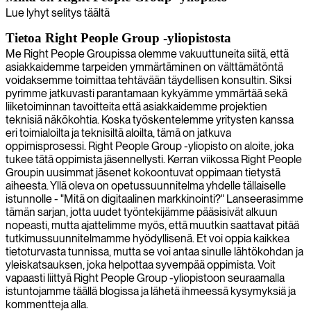
Lue lyhyt selitys täältä
Tietoa Right People Group -yliopistosta
Me Right People Groupissa olemme vakuuttuneita siitä, että
asiakkaidemme tarpeiden ymmärtäminen on välttämätöntä
voidaksemme toimittaa tehtävään täydellisen konsultin. Siksi
pyrimme jatkuvasti parantamaan kykyämme ymmärtää sekä
liiketoiminnan tavoitteita että asiakkaidemme projektien
teknisiä näkökohtia. Koska työskentelemme yritysten kanssa
eri toimialoilta ja teknisiltä aloilta, tämä on jatkuva
oppimisprosessi. Right People Group -yliopisto on aloite, joka
tukee tätä oppimista jäsennellysti. Kerran viikossa Right People
Groupin uusimmat jäsenet kokoontuvat oppimaan tietystä
aiheesta. Yllä oleva on opetussuunnitelma yhdelle tällaiselle
istunnolle - "Mitä on digitaalinen markkinointi?" Lanseerasimme
tämän sarjan, jotta uudet työntekijämme pääsisivät alkuun
nopeasti, mutta ajattelimme myös, että muutkin saattavat pitää
tutkimussuunnitelmamme hyödyllisenä. Et voi oppia kaikkea
tietoturvasta tunnissa, mutta se voi antaa sinulle lähtökohdan ja
yleiskatsauksen, joka helpottaa syvempää oppimista. Voit
vapaasti liittyä Right People Group -yliopistoon seuraamalla
istuntojamme täällä blogissa ja lähetä ihmeessä kysymyksiä ja
kommentteja alla.