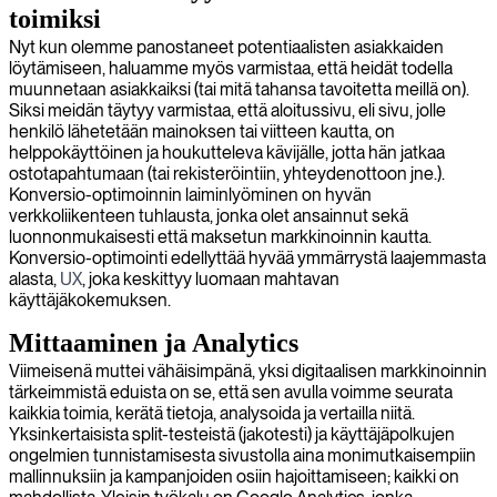
toimiksi
Nyt kun olemme panostaneet potentiaalisten asiakkaiden
löytämiseen, haluamme myös varmistaa, että heidät todella
muunnetaan asiakkaiksi (tai mitä tahansa tavoitetta meillä on).
Siksi meidän täytyy varmistaa, että aloitussivu, eli sivu, jolle
henkilö lähetetään mainoksen tai viitteen kautta, on
helppokäyttöinen ja houkutteleva kävijälle, jotta hän jatkaa
ostotapahtumaan (tai rekisteröintiin, yhteydenottoon jne.).
Konversio-optimoinnin laiminlyöminen on hyvän
verkkoliikenteen tuhlausta, jonka olet ansainnut sekä
luonnonmukaisesti että maksetun markkinoinnin kautta.
Konversio-optimointi edellyttää hyvää ymmärrystä laajemmasta
alasta,
UX
, joka keskittyy luomaan mahtavan
käyttäjäkokemuksen.
Mittaaminen ja Analytics
Viimeisenä muttei vähäisimpänä, yksi digitaalisen markkinoinnin
tärkeimmistä eduista on se, että sen avulla voimme seurata
kaikkia toimia, kerätä tietoja, analysoida ja vertailla niitä.
Yksinkertaisista split-testeistä (jakotesti) ja käyttäjäpolkujen
ongelmien tunnistamisesta sivustolla aina monimutkaisempiin
mallinnuksiin ja kampanjoiden osiin hajoittamiseen; kaikki on