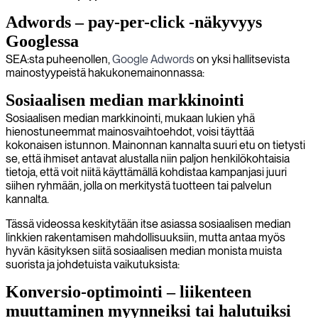
Adwords – pay-per-click -näkyvyys
Googlessa
SEA:sta puheenollen,
Google Adwords
on yksi hallitsevista
mainostyypeistä hakukonemainonnassa:
Sosiaalisen median markkinointi
Sosiaalisen median markkinointi, mukaan lukien yhä
hienostuneemmat mainosvaihtoehdot, voisi täyttää
kokonaisen istunnon. Mainonnan kannalta suuri etu on tietysti
se, että ihmiset antavat alustalla niin paljon henkilökohtaisia
tietoja, että voit niitä käyttämällä kohdistaa kampanjasi juuri
siihen ryhmään, jolla on merkitystä tuotteen tai palvelun
kannalta.
Tässä videossa keskitytään itse asiassa sosiaalisen median
linkkien rakentamisen mahdollisuuksiin, mutta antaa myös
hyvän käsityksen siitä sosiaalisen median monista muista
suorista ja johdetuista vaikutuksista:
Konversio-optimointi – liikenteen
muuttaminen myynneiksi tai halutuiksi