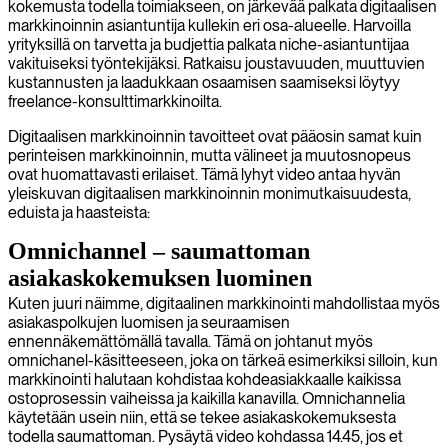
kokemusta todella toimiakseen, on järkevää palkata digitaalisen
markkinoinnin asiantuntija kullekin eri osa-alueelle. Harvoilla
yrityksillä on tarvetta ja budjettia palkata niche-asiantuntijaa
vakituiseksi työntekijäksi. Ratkaisu joustavuuden, muuttuvien
kustannusten ja laadukkaan osaamisen saamiseksi löytyy
freelance-konsulttimarkkinoilta.
Digitaalisen markkinoinnin tavoitteet ovat pääosin samat kuin
perinteisen markkinoinnin, mutta välineet ja muutosnopeus
ovat huomattavasti erilaiset. Tämä lyhyt video antaa hyvän
yleiskuvan digitaalisen markkinoinnin monimutkaisuudesta,
eduista ja haasteista:
Omnichannel – saumattoman
asiakaskokemuksen luominen
Kuten juuri näimme, digitaalinen markkinointi mahdollistaa myös
asiakaspolkujen luomisen ja seuraamisen
ennennäkemättömällä tavalla. Tämä on johtanut myös
omnichanel-käsitteeseen, joka on tärkeä esimerkiksi silloin, kun
markkinointi halutaan kohdistaa kohdeasiakkaalle kaikissa
ostoprosessin vaiheissa ja kaikilla kanavilla. Omnichannelia
käytetään usein niin, että se tekee asiakaskokemuksesta
todella saumattoman. Pysäytä video kohdassa 14.45, jos et