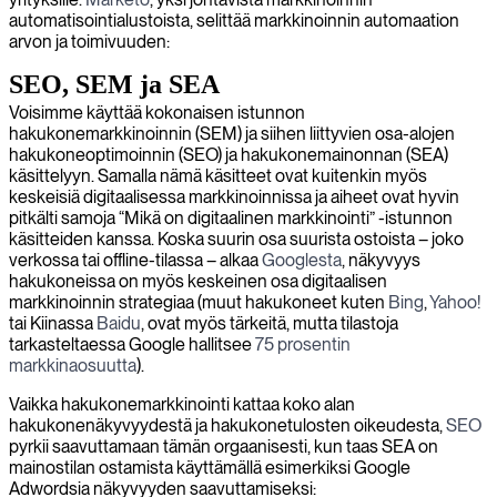
automatisointialustoista, selittää markkinoinnin automaation
arvon ja toimivuuden:
SEO, SEM ja SEA
Voisimme käyttää kokonaisen istunnon
hakukonemarkkinoinnin (SEM) ja siihen liittyvien osa-alojen
hakukoneoptimoinnin (SEO) ja hakukonemainonnan (SEA)
käsittelyyn. Samalla nämä käsitteet ovat kuitenkin myös
keskeisiä digitaalisessa markkinoinnissa ja aiheet ovat hyvin
pitkälti samoja “Mikä on digitaalinen markkinointi” -istunnon
käsitteiden kanssa. Koska suurin osa suurista ostoista – joko
verkossa tai offline-tilassa – alkaa
Googlesta
, näkyvyys
hakukoneissa on myös keskeinen osa digitaalisen
markkinoinnin strategiaa (muut hakukoneet kuten
Bing
,
Yahoo!
tai Kiinassa
Baidu
, ovat myös tärkeitä, mutta tilastoja
tarkasteltaessa Google hallitsee
75 prosentin
markkinaosuutta
).
Vaikka hakukonemarkkinointi kattaa koko alan
hakukonenäkyvyydestä ja hakukonetulosten oikeudesta,
SEO
pyrkii saavuttamaan tämän orgaanisesti, kun taas SEA on
mainostilan ostamista käyttämällä esimerkiksi Google
Adwordsia näkyvyyden saavuttamiseksi: