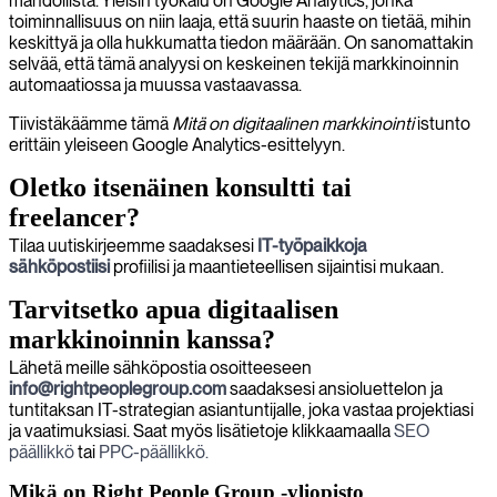
mahdollista. Yleisin työkalu on Google Analytics, jonka
toiminnallisuus on niin laaja, että suurin haaste on tietää, mihin
keskittyä ja olla hukkumatta tiedon määrään. On sanomattakin
selvää, että tämä analyysi on keskeinen tekijä markkinoinnin
automaatiossa ja muussa vastaavassa.
Tiivistäkäämme tämä
Mitä on digitaalinen markkinointi
istunto
erittäin yleiseen Google Analytics-esittelyyn.
Oletko itsenäinen konsultti tai
freelancer?
Tilaa uutiskirjeemme saadaksesi
IT-työpaikkoja
sähköpostiisi
profiilisi ja maantieteellisen sijaintisi mukaan.
Tarvitsetko apua digitaalisen
markkinoinnin kanssa?
Lähetä meille sähköpostia osoitteeseen
info@rightpeoplegroup.com
saadaksesi ansioluettelon ja
tuntitaksan IT-strategian asiantuntijalle, joka vastaa projektiasi
ja vaatimuksiasi. Saat myös lisätietoje klikkaamaalla
SEO
päällikkö
tai
PPC-päällikkö.
Mikä on Right People Group -yliopisto