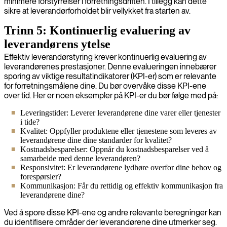
minimere forstyrrelser i forretningsdriften. I tillegg kan dette
sikre at leverandørforholdet blir vellykket fra starten av.
Trinn 5: Kontinuerlig evaluering av
leverandørens ytelse
Effektiv leverandørstyring krever kontinuerlig evaluering av
leverandørenes prestasjoner. Denne evalueringen innebærer
sporing av viktige resultatindikatorer (KPI-er) som er relevante
for forretningsmålene dine. Du bør overvåke disse KPI-ene
over tid. Her er noen eksempler på KPI-er du bør følge med på:
Leveringstider: Leverer leverandørene dine varer eller tjenester
i tide?
Kvalitet: Oppfyller produktene eller tjenestene som leveres av
leverandørene dine dine standarder for kvalitet?
Kostnadsbesparelser: Oppnår du kostnadsbesparelser ved å
samarbeide med denne leverandøren?
Responsivitet: Er leverandørene lydhøre overfor dine behov og
forespørsler?
Kommunikasjon: Får du rettidig og effektiv kommunikasjon fra
leverandørene dine?
Ved å spore disse KPI-ene og andre relevante beregninger kan
du identifisere områder der leverandørene dine utmerker seg.