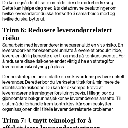
Du kan også identifisere områder der de må forbedre seg.
Dette kan hjelpe deg med å ta datadrevne beslutninger om
hvilke leverandører du skal fortsette å samarbeide med og
hvilke du skal bytte ut.
Trinn 6: Redusere leverandørrelatert
risiko
Samarbeid med leverandører innebærer alltid en viss risiko. En
leverandør kan for eksempel unnlate å levere et produkt i tide,
levere en dårlig tjeneste eller til og med gå konkurs uventet. For
å redusere disse risikoene er det viktig å ha en strategi for
leverandørrisikostyring på plass.
Denne strategien bør omfatte en risikovurdering av hver enkelt
leverandør. Deretter bør du iverksette tiltak for å minimere de
identifiserte risikoene. Du kan for eksempel kreve at
leverandørene fremlegger forsikringsbevis. I tillegg bør du
gjennomføre bakgrunnssjekker av leverandørens ansatte. Til
slutt må du forhandle frem kontraktsvilkår som beskytter
organisasjonen din i tilfelle leverandørrelaterte problemer.
Trinn 7: Utnytt teknologi for å