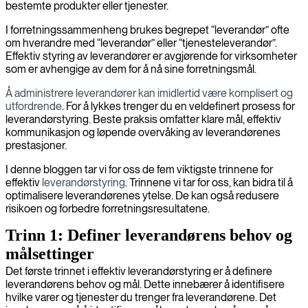
bestemte produkter eller tjenester.
I forretningssammenheng brukes begrepet “leverandør” ofte
om hverandre med “leverandør” eller “tjenesteleverandør”.
Effektiv styring av leverandører er avgjørende for virksomheter
som er avhengige av dem for å nå sine forretningsmål.
Å administrere leverandører kan imidlertid være komplisert og
utfordrende
. For å lykkes trenger du en veldefinert prosess for
leverandørstyring. Beste praksis omfatter klare mål, effektiv
kommunikasjon og løpende overvåking av leverandørenes
prestasjoner.
I denne bloggen tar vi for oss de fem viktigste trinnene for
effektiv
leverandørstyring
. Trinnene vi tar for oss, kan bidra til å
optimalisere leverandørenes ytelse. De kan også redusere
risikoen og forbedre forretningsresultatene.
Trinn 1: Definer leverandørens behov og
målsettinger
Det første trinnet i effektiv leverandørstyring er å definere
leverandørens behov og mål. Dette innebærer å identifisere
hvilke varer og tjenester du trenger fra leverandørene. Det