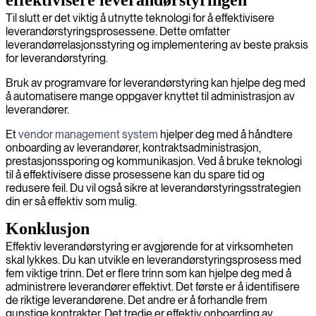
effektivisere leverandørstyringen
Til slutt er det viktig å utnytte teknologi for å effektivisere
leverandørstyringsprosessene. Dette omfatter
leverandørrelasjonsstyring og implementering av beste praksis
for leverandørstyring.
Bruk av programvare for leverandørstyring kan hjelpe deg med
å automatisere mange oppgaver knyttet til administrasjon av
leverandører.
Et
vendor management system
hjelper deg med å håndtere
onboarding av leverandører, kontraktsadministrasjon,
prestasjonssporing og kommunikasjon. Ved å bruke teknologi
til å effektivisere disse prosessene kan du spare tid og
redusere feil. Du vil også sikre at leverandørstyringsstrategien
din er så effektiv som mulig.
Konklusjon
Effektiv leverandørstyring er avgjørende for at virksomheten
skal lykkes. Du kan utvikle en leverandørstyringsprosess med
fem viktige trinn. Det er flere trinn som kan hjelpe deg med å
administrere leverandører effektivt. Det første er å identifisere
de riktige leverandørene. Det andre er å forhandle frem
gunstige kontrakter. Det tredje er effektiv onboarding av