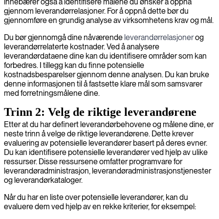
innebærer også å identifisere målene du ønsker å oppnå
gjennom leverandørrelasjoner. For å oppnå dette bør du
gjennomføre en grundig analyse av virksomhetens krav og mål.
Du bør gjennomgå dine nåværende
leverandørrelasjoner
og
leverandørrelaterte kostnader. Ved å analysere
leverandørdataene dine kan du identifisere områder som kan
forbedres. I tillegg kan du finne potensielle
kostnadsbesparelser gjennom denne analysen. Du kan bruke
denne informasjonen til å fastsette klare mål som samsvarer
med forretningsmålene dine.
Trinn 2: Velg de riktige leverandørene
Etter at du har definert leverandørbehovene og målene dine, er
neste trinn å velge de riktige leverandørene. Dette krever
evaluering av potensielle leverandører basert på deres evner.
Du kan identifisere potensielle leverandører ved hjelp av ulike
ressurser. Disse ressursene omfatter programvare for
leverandøradministrasjon, leverandøradministrasjonstjenester
og leverandørkataloger.
Når du har en liste over potensielle leverandører, kan du
evaluere dem ved hjelp av en rekke kriterier, for eksempel: