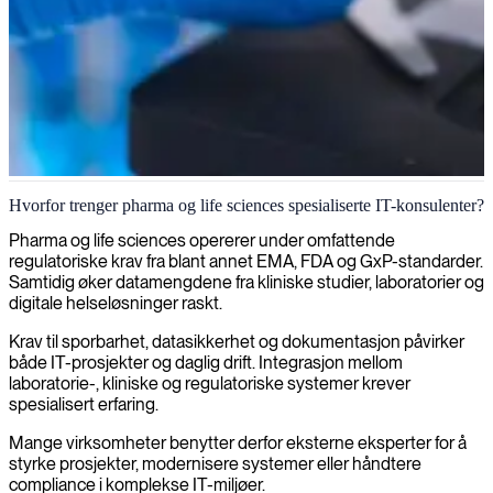
IT-konsulenter for pharma og life sciences
Hvorfor trenger pharma og life sciences spesialiserte IT-konsulenter?
Strenge regulatoriske krav og komplekse forskningsdata stiller
Pharma og life sciences opererer under omfattende
høyere krav til IT. Vi leverer erfarne IT-konsulenter for sikre
regulatoriske krav fra blant annet EMA, FDA og GxP-standarder.
plattformer, validerte systemer og stabil drift innen pharma og life
Samtidig øker datamengdene fra kliniske studier, laboratorier og
sciences.
digitale helseløsninger raskt.
Få pris og tilgjengelighet
Krav til sporbarhet, datasikkerhet og dokumentasjon påvirker
både IT-prosjekter og daglig drift. Integrasjon mellom
laboratorie-, kliniske og regulatoriske systemer krever
spesialisert erfaring.
Mange virksomheter benytter derfor eksterne eksperter for å
styrke prosjekter, modernisere systemer eller håndtere
compliance i komplekse IT-miljøer.