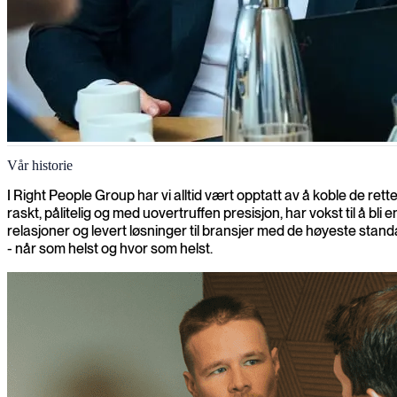
Om oss
Vår historie
Siden 2007 har vi satt IT- og forretningskonsulenter i kontakt med o
I Right People Group har vi alltid vært opptatt av å koble de 
raskt, pålitelig og med uovertruffen presisjon, har vokst til å 
relasjoner og levert løsninger til bransjer med de høyeste stand
- når som helst og hvor som helst.