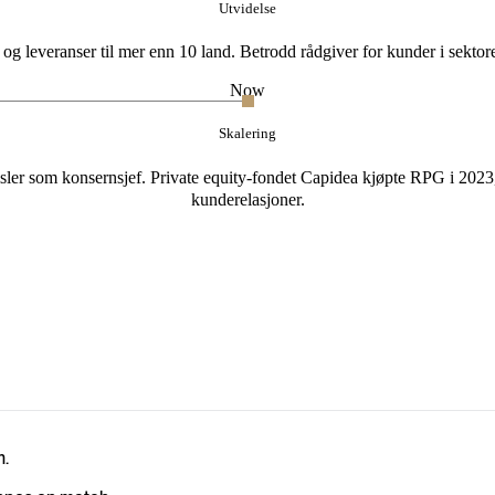
Utvidelse
g leveranser til mer enn 10 land. Betrodd rådgiver for kunder i sektorer 
Now
Skalering
r som konsernsjef. Private equity-fondet Capidea kjøpte RPG i 2023, o
kunderelasjoner.
m.