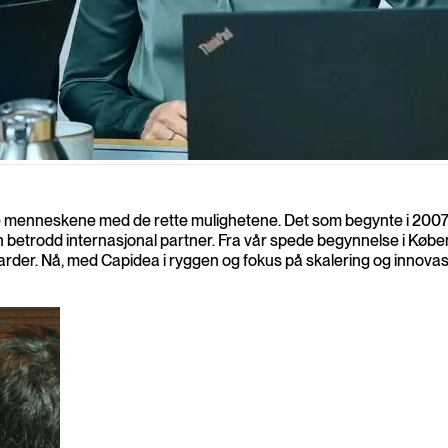
ver 1000 selskaper og organisasjoner over hele Europa
rette menneskene med de rette mulighetene. Det som begynte i 20
bli en betrodd internasjonal partner. Fra vår spede begynnelse i K
arder. Nå, med Capidea i ryggen og fokus på skalering og innovasjo