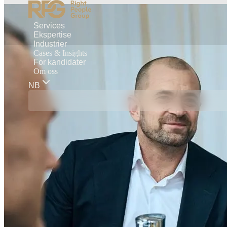
Services
Ekspertise
Industrier
Cases & Insights
For kandidater
Om oss
NB