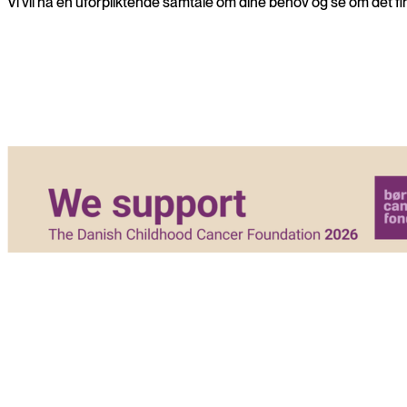
Vi vil ha en uforpliktende samtale om dine behov og se om det f