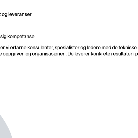
et og leveranser
messig kompetanse
rer vi erfarne konsulenter, spesialister og ledere med de tekniske
de oppgaven og organisasjonen. De leverer konkrete resultater i p