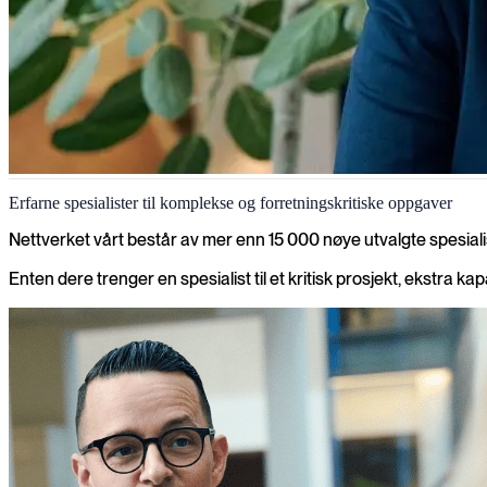
IT- og forretningskonsulenter
Erfarne spesialister til komplekse og forretningskritiske oppgaver
Få tilgang til erfarne konsulenter som forstår både virksomheten og tekn
Nettverket vårt består av mer enn 15 000 nøye utvalgte spesiali
Enten dere trenger en spesialist til et kritisk prosjekt, ekstra kap