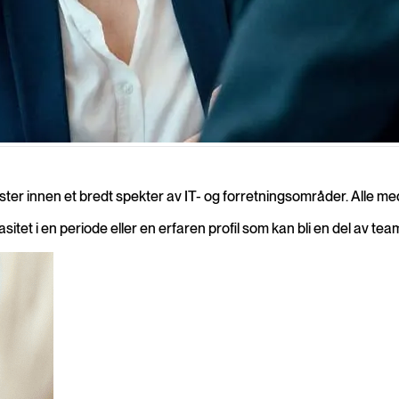
ologien deres. Vi hjelper dere med å finne riktig profil, enten behovet e
ster innen et bredt spekter av IT- og forretningsområder. Alle m
asitet i en periode eller en erfaren profil som kan bli en del av tea