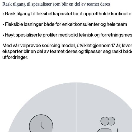
Rask tilgang til spesialister som blir en del av teamet deres
• Rask tilgang til fleksibel kapasitet for å opprettholde kontinuit
• Fleksible løsninger både for enkeltkonsulenter og hele team
• Høyt spesialiserte profiler med solid teknisk og forretnings
Med vår velprøvde sourcing‑modell, utviklet gjennom 17 år, leve
eksperter blir en del av teamet deres og tilpasser seg raskt bå
utfordringer.