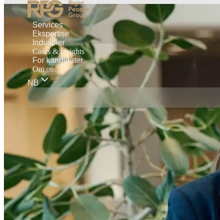
Services
Ekspertise
Industrier
Cases & Insights
For kandidater
Om oss
NB