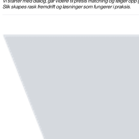
Vi starter med dialog, går videre til presis matching og følger o
Slik skapes rask fremdrift og løsninger som fungerer i praksis.