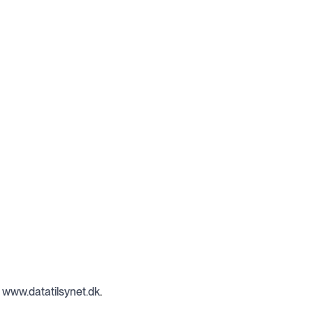
a
www.datatilsynet.dk
.