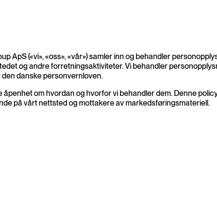
 ApS («vi», «oss», «vår») samler inn og behandler personopplysn
tstedet og andre forretningsaktiviteter. Vi behandler personopp
g den danske personvernloven.
kre åpenhet om hvordan og hvorfor vi behandler dem. Denne policye
ende på vårt nettsted og mottakere av markedsføringsmateriell.