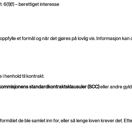
 6(1)(f) – berettiget interesse
ppfylle et formål og når det gjøres på lovlig vis. Informasjon ka
 henhold til kontrakt.
ommisjonens standardkontraktsklausuler (SCC)
eller andre gyld
ormålet de ble samlet inn for, eller så lenge loven krever det. Et