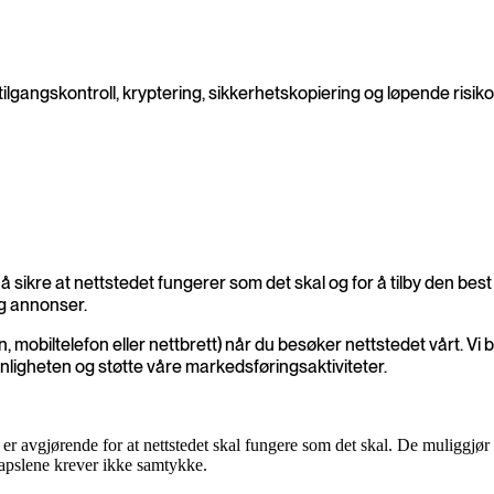
tilgangskontroll, kryptering, sikkerhetskopiering og løpende risik
 å sikre at nettstedet fungerer som det skal og for å tilby den be
og annonser.
, mobiltelefon eller nettbrett) når du besøker nettstedet vårt. V
nnligheten og støtte våre markedsføringsaktiviteter.
r avgjørende for at nettstedet skal fungere som det skal. De muliggjør
apslene krever ikke samtykke.