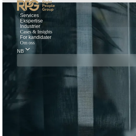
Services
Ekspertise
Industrier
Cases & Insights
For kandidater
Om oss
NB