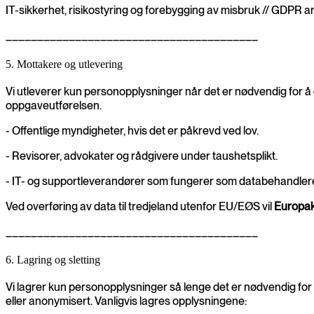
IT-sikkerhet, risikostyring og forebygging av misbruk // GDPR art.
________________________________________
5. Mottakere og utlevering
Vi utleverer kun personopplysninger når det er nødvendig for å o
oppgaveutførelsen.
- Offentlige myndigheter, hvis det er påkrevd ved lov.
- Revisorer, advokater og rådgivere under taushetsplikt.
- IT- og supportleverandører som fungerer som databehandlere i
Ved overføring av data til tredjeland utenfor EU/EØS vil
Europak
________________________________________
6. Lagring og sletting
Vi lagrer kun personopplysninger så lenge det er nødvendig for f
eller anonymisert. Vanligvis lagres opplysningene: