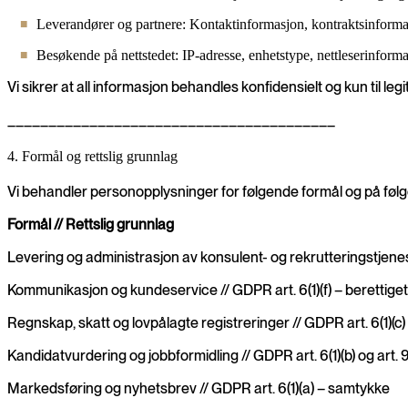
Leverandører og partnere: Kontaktinformasjon, kontraktsinforma
Besøkende på nettstedet: IP-adresse, enhetstype, nettleserinforma
Vi sikrer at all informasjon behandles konfidensielt og kun til leg
________________________________________
4. Formål og rettslig grunnlag
Vi behandler personopplysninger for følgende formål og på følg
Formål // Rettslig grunnlag
Levering og administrasjon av konsulent- og rekrutteringstjenest
Kommunikasjon og kundeservice // GDPR art. 6(1)(f) – berettiget
Regnskap, skatt og lovpålagte registreringer // GDPR art. 6(1)(c) –
Kandidatvurdering og jobbformidling // GDPR art. 6(1)(b) og art. 9
Markedsføring og nyhetsbrev // GDPR art. 6(1)(a) – samtykke