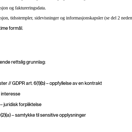
sjon og faktureringsdata.
sjon, tidsstempler, sidevisninger og informasjonskapsler (se del 2 neden
itime formål.
ende rettslig grunnlag:
er // GDPR art. 6(1)(b) – oppfyllelse av en kontrakt
 interesse
 juridisk forpliktelse
(2)(a) – samtykke til sensitive opplysninger