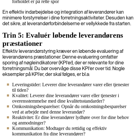
forholdet er på rette spor
En effektiv indarbejdelse og integration af leverandører kan
minimere forstyrrelser i dine forretningsaktiviteter. Desuden kan
det sikre, at leverandørforbindelserne er vellykkede fra starten.
Trin 5: Evaluér løbende leverandørens
præstationer
Effektiv leverandørstyring kræver en løbende evaluering af
leverandørens præstationer. Denne evaluering omfatter
sporing af nøgleindikatorer (KPI’er), der er relevante for dine
forretningsmål. Du bør overvåge disse KPI’er over tid. Nogle
eksempler på KPI’er, der skal følges, er bl.a:
Leveringstider: Leverer dine leverandører varer eller tjenester
til tiden?
Kvalitet: Leverer dine leverandører varer eller tjenester i
overensstemmelse med dine kvalitetsstandarder?
Omkostningsbesparelser: Opnår du omkostningsbesparelser
ved at arbejde med denne leverandør?
Reaktivitet: Er dine leverandører lydhøre over for dine behov
og anmodninger?
Kommunikation: Modtager du rettidig og effektiv
kommunikation fra dine leverandører?