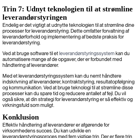
Trin 7: Udnyt teknologien til at strømline
leverandørstyringen
Endelig er det vigtigt at udnytte teknologien til at strømline dine
processer for leverandørstyring. Dette omfatter forvaltning af
leverandørforhold og implementering af bedste praksis for
leverandørstyring.
Ved at bruge software til et
leverandørstyringssystem
kan du
automatisere mange af de opgaver, der er forbundet med
håndtering af leverandører.
Med et leverandørstyringssystem kan du nemt håndtere
indskrivning af leverandører, kontraktstyring, resultatopfølgning
og kommunikation. Ved at bruge teknologi til at strømline disse
processer kan du spare tid og reducere antallet af fejl. Du vil
også sikre, at din strategi for leverandørstyring er så effektiv og
virkningsfuld som muligt.
Konklusion
Effektiv håndtering af leverandører er afgørende for
virksomhedens succes. Du kan udvikle en
leverandørstyringsproces med fem vigtige trin. Der er flere trin,