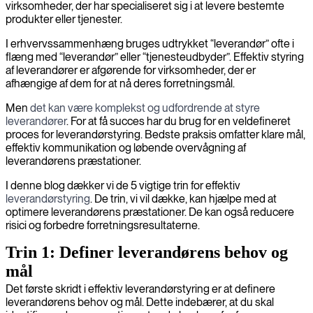
virksomheder, der har specialiseret sig i at levere bestemte
produkter eller tjenester.
I erhvervssammenhæng bruges udtrykket “leverandør” ofte i
flæng med “leverandør” eller “tjenesteudbyder”. Effektiv styring
af leverandører er afgørende for virksomheder, der er
afhængige af dem for at nå deres forretningsmål.
Men
det kan være komplekst og udfordrende at styre
leverandører
. For at få succes har du brug for en veldefineret
proces for leverandørstyring. Bedste praksis omfatter klare mål,
effektiv kommunikation og løbende overvågning af
leverandørens præstationer.
I denne blog dækker vi de 5 vigtige trin for effektiv
leverandørstyring
. De trin, vi vil dække, kan hjælpe med at
optimere leverandørens præstationer. De kan også reducere
risici og forbedre forretningsresultaterne.
Trin 1: Definer leverandørens behov og
mål
Det første skridt i effektiv leverandørstyring er at definere
leverandørens behov og mål. Dette indebærer, at du skal