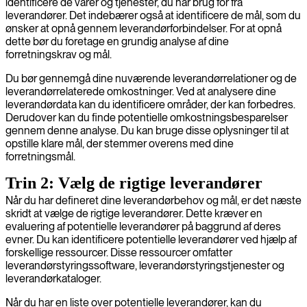
identificere de varer og tjenester, du har brug for fra
leverandører. Det indebærer også at identificere de mål, som du
ønsker at opnå gennem leverandørforbindelser. For at opnå
dette bør du foretage en grundig analyse af dine
forretningskrav og mål.
Du bør gennemgå dine nuværende leverandørrelationer og de
leverandørrelaterede omkostninger. Ved at analysere dine
leverandørdata kan du identificere områder, der kan forbedres.
Derudover kan du finde potentielle omkostningsbesparelser
gennem denne analyse. Du kan bruge disse oplysninger til at
opstille klare mål, der stemmer overens med dine
forretningsmål.
Trin 2: Vælg de rigtige leverandører
Når du har defineret dine leverandørbehov og mål, er det næste
skridt at vælge de rigtige leverandører. Dette kræver en
evaluering af potentielle leverandører på baggrund af deres
evner. Du kan identificere potentielle leverandører ved hjælp af
forskellige ressourcer. Disse ressourcer omfatter
leverandørstyringssoftware, leverandørstyringstjenester og
leverandørkataloger.
Når du har en liste over potentielle leverandører, kan du