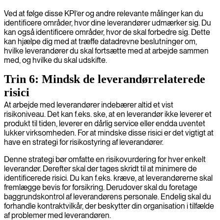
Ved at følge disse KPI’er og andre relevante målinger kan du
identificere områder, hvor dine leverandører udmærker sig. Du
kan også identificere områder, hvor de skal forbedre sig. Dette
kan hjælpe dig med at træffe datadrevne beslutninger om,
hvilke leverandører du skal fortsætte med at arbejde sammen
med, og hvilke du skal udskifte.
Trin 6: Mindsk de leverandørrelaterede
risici
At arbejde med leverandører indebærer altid et vist
risikoniveau. Det kan f.eks. ske, at en leverandør ikke leverer et
produkt til tiden, leverer en dårlig service eller endda uventet
lukker virksomheden. For at mindske disse risici er det vigtigt at
have en strategi for risikostyring af leverandører.
Denne strategi bør omfatte en risikovurdering for hver enkelt
leverandør. Derefter skal der tages skridt til at minimere de
identificerede risici. Du kan f.eks. kræve, at leverandørerne skal
fremlægge bevis for forsikring. Derudover skal du foretage
baggrundskontrol af leverandørens personale. Endelig skal du
forhandle kontraktvilkår, der beskytter din organisation i tilfælde
af problemer med leverandøren.