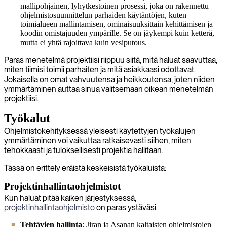
mallipohjainen, lyhytkestoinen prosessi, joka on rakennettu
ohjelmistosuunnittelun parhaiden käytäntöjen, kuten
toimialueen mallintamisen, ominaisuuksittain kehittämisen ja
koodin omistajuuden ympärille. Se on jäykempi kuin ketterä,
mutta ei yhtä rajoittava kuin vesiputous.
Paras menetelmä projektiisi riippuu siitä, mitä haluat saavuttaa,
miten tiimisi toimii parhaiten ja mitä asiakkaasi odottavat.
Jokaisella on omat vahvuutensa ja heikkoutensa, joten niiden
ymmärtäminen auttaa sinua valitsemaan oikean menetelmän
projektiisi.
Työkalut
Ohjelmistokehityksessä yleisesti käytettyjen työkalujen
ymmärtäminen voi vaikuttaa ratkaisevasti siihen, miten
tehokkaasti ja tuloksellisesti projektia hallitaan.
Tässä on erittely eräistä keskeisistä työkaluista:
Projektinhallintaohjelmistot
Kun haluat pitää kaiken järjestyksessä,
projektinhallintaohjelmisto
on paras ystäväsi.
Tehtävien hallinta
: Jiran ja Asanan kaltaisten ohjelmistojen