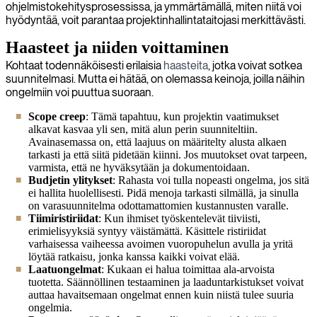
ohjelmistokehitysprosessissa, ja ymmärtämällä, miten niitä voi
hyödyntää, voit parantaa projektinhallintataitojasi merkittävästi.
Haasteet ja niiden voittaminen
Kohtaat todennäköisesti erilaisia
haasteita
, jotka voivat sotkea
suunnitelmasi. Mutta ei hätää, on olemassa keinoja, joilla näihin
ongelmiin voi puuttua suoraan.
Scope creep
: Tämä tapahtuu, kun projektin vaatimukset
alkavat kasvaa yli sen, mitä alun perin suunniteltiin.
Avainasemassa on, että laajuus on määritelty alusta alkaen
tarkasti ja että siitä pidetään kiinni. Jos muutokset ovat tarpeen,
varmista, että ne hyväksytään ja dokumentoidaan.
Budjetin ylitykset
: Rahasta voi tulla nopeasti ongelma, jos sitä
ei hallita huolellisesti. Pidä menoja tarkasti silmällä, ja sinulla
on varasuunnitelma odottamattomien kustannusten varalle.
Tiimiristiriidat
: Kun ihmiset työskentelevät tiiviisti,
erimielisyyksiä syntyy väistämättä. Käsittele ristiriidat
varhaisessa vaiheessa avoimen vuoropuhelun avulla ja yritä
löytää ratkaisu, jonka kanssa kaikki voivat elää.
Laatuongelmat
: Kukaan ei halua toimittaa ala-arvoista
tuotetta. Säännöllinen testaaminen ja laaduntarkistukset voivat
auttaa havaitsemaan ongelmat ennen kuin niistä tulee suuria
ongelmia.