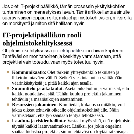
Jos olet IT-projektipäällikkö, tämän prosessin yksityiskohtien
tunteminen on menestyksesi avain. Tämä artikkeli antaa sinulle
suoraviivaisen oppaan siitä, mitä ohjelmistokehitys on, miksi sillä
on merkitystä ja miten sitä hallitaan hyvin.
IT-projektipäällikön rooli
ohjelmistokehityksessä
Ohjelmistokehityksessä
projektipäällikkö
on laivan kapteeni.
Tehtäväsi on monitahoinen ja keskittyy varmistamaan, että
projekti ei vain toteudu, vaan myös toteutuu hyvin.
Kommunikaatio
: Olet tärkein yhteyshenkilö teknisten ja
liiketoimintaväen välillä. Selkeä viestintä auttaa välttämään
väärinkäsityksiä ja pitää kaikki ajan tasalla.
Suunnittelu ja aikataulut
: Asetat aikataulun ja varmistat, että
kaikki noudattavat sitä. Tähän kuuluu projektin jakaminen
tehtäviin ja määräaikojen asettaminen.
Resurssien jakaminen
: Kun tiedät, kuka osaa mitäkin, voit
jakaa oikeat tehtävät oikealle ohjelmistokehittäjälle. Näin
varmistetaan, että työ saadaan tehtyä tehokkaasti.
Laadun- ja riskienhallinta
: Vastaat myös siitä, että ohjelmisto
täyttää kaikki laatuvaatimukset. Lisäksi, jos jokin ongelma
saattaa hidastaa projektia, sinun tehtäväsi on löytää ratkaisuja.