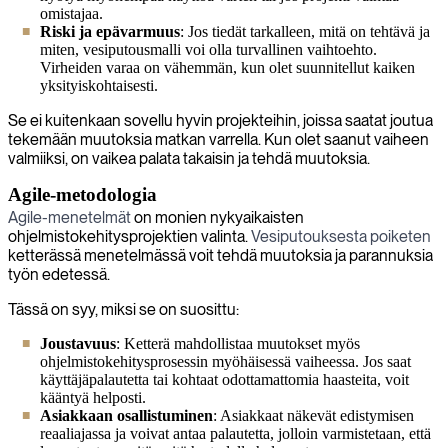
omistajaa.
Riski ja epävarmuus
: Jos tiedät tarkalleen, mitä on tehtävä ja
miten, vesiputousmalli voi olla turvallinen vaihtoehto.
Virheiden varaa on vähemmän, kun olet suunnitellut kaiken
yksityiskohtaisesti.
Se ei kuitenkaan sovellu hyvin projekteihin, joissa saatat joutua
tekemään muutoksia matkan varrella. Kun olet saanut vaiheen
valmiiksi, on vaikea palata takaisin ja tehdä muutoksia.
Agile-metodologia
Agile-menetelmät
on monien nykyaikaisten
ohjelmistokehitysprojektien valinta.
Vesiputouksesta poiketen
ketterässä menetelmässä voit tehdä muutoksia ja parannuksia
työn edetessä.
Tässä on syy, miksi se on suosittu:
Joustavuus
: Ketterä mahdollistaa muutokset myös
ohjelmistokehitysprosessin myöhäisessä vaiheessa. Jos saat
käyttäjäpalautetta tai kohtaat odottamattomia haasteita, voit
kääntyä helposti.
Asiakkaan osallistuminen
: Asiakkaat näkevät edistymisen
reaaliajassa ja voivat antaa palautetta, jolloin varmistetaan, että