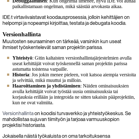
Debuggaaminen
: Kun ongelmia ilmenee, hyvä IDE voi auttaa
paikallistamaan ongelman, mikä säästää arvokasta aikaa.
IDE:t virtaviivaistavat koodausprosessia, jolloin kehittäjien on
helpompi ja nopeampi kirjoittaa, testata ja debugata koodia.
Versionhallinta
Muutosten seuraaminen on tärkeää, varsinkin kun useat
ihmiset työskentelevät saman projektin parissa.
Yhteistyö
: Gitin kaltaisten versionhallintajärjestelmien avulla
useat kehittäjät voivat työskennellä saman projektin parissa
astumatta toistensa varpaille.
Historia
: Jos jokin menee pieleen, voit katsoa aiempia versioita
ja selvittää, mikä muuttui ja milloin.
Haaroittaminen ja yhdistäminen
: Näiden ominaisuuksien
avulla kehittäjät voivat työstää uusia ominaisuuksia tai
korjauksia erillään ja integroida ne sitten takaisin pääprojektiin,
kun ne ovat valmiita.
Versionhallinta
on koodisi turvaverkko ja yhteistyökeskus. Se
mahdollistaa sujuvan tiimityön ja tarjoaa varmuuskopion
projektisi historiasta.
Jokaisella näistä työkaluista on oma tarkoituksensa