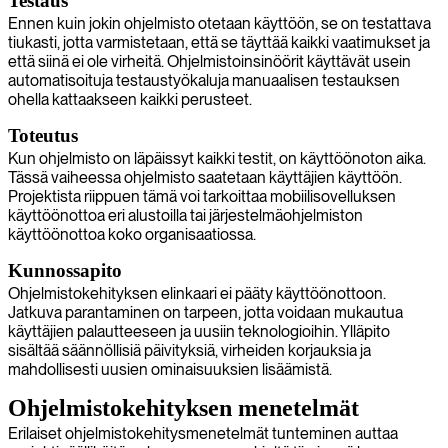
Testaus
Ennen kuin jokin ohjelmisto otetaan käyttöön, se on testattava
tiukasti, jotta varmistetaan, että se täyttää kaikki vaatimukset ja
että siinä ei ole virheitä. Ohjelmistoinsinöörit käyttävät usein
automatisoituja testaustyökaluja manuaalisen testauksen
ohella kattaakseen kaikki perusteet.
Toteutus
Kun ohjelmisto on läpäissyt kaikki testit, on käyttöönoton aika.
Tässä vaiheessa ohjelmisto saatetaan käyttäjien käyttöön.
Projektista riippuen tämä voi tarkoittaa mobiilisovelluksen
käyttöönottoa eri alustoilla tai järjestelmäohjelmiston
käyttöönottoa koko organisaatiossa.
Kunnossapito
Ohjelmistokehityksen elinkaari ei pääty käyttöönottoon.
Jatkuva parantaminen on tarpeen, jotta voidaan mukautua
käyttäjien palautteeseen ja uusiin teknologioihin. Ylläpito
sisältää säännöllisiä päivityksiä, virheiden korjauksia ja
mahdollisesti uusien ominaisuuksien lisäämistä.
Ohjelmistokehityksen menetelmät
Erilaiset ohjelmistokehitysmenetelmät tunteminen auttaa