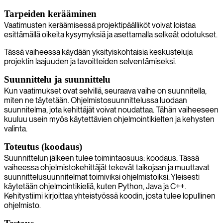
Tarpeiden kerääminen
Vaatimusten keräämisessä projektipäälliköt voivat loistaa
esittämällä oikeita kysymyksiä ja asettamalla selkeät odotukset.
Tässä vaiheessa käydään yksityiskohtaisia keskusteluja
projektin laajuuden ja tavoitteiden selventämiseksi.
Suunnittelu ja suunnittelu
Kun vaatimukset ovat selvillä, seuraava vaihe on suunnitella,
miten ne täytetään. Ohjelmistosuunnittelussa luodaan
suunnitelma, jota kehittäjät voivat noudattaa. Tähän vaiheeseen
kuuluu usein myös käytettävien ohjelmointikielten ja kehysten
valinta.
Toteutus (koodaus)
Suunnittelun jälkeen tulee toimintaosuus: koodaus. Tässä
vaiheessa ohjelmistokehittäjät tekevät taikojaan ja muuttavat
suunnittelusuunnitelmat toimiviksi ohjelmistoiksi. Yleisesti
käytetään ohjelmointikieliä, kuten Python, Java ja C++.
Kehitystiimi kirjoittaa yhteistyössä koodin, josta tulee lopullinen
ohjelmisto.