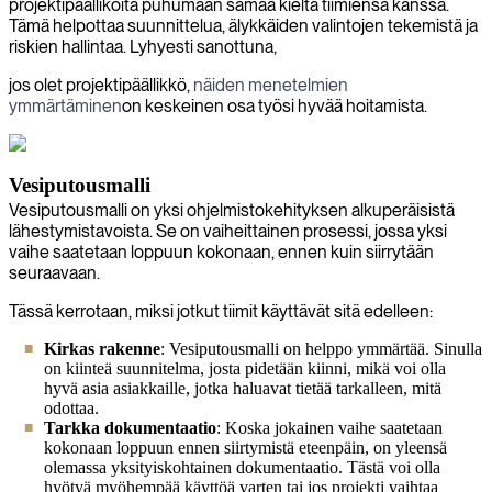
projektipäälliköitä puhumaan samaa kieltä tiimiensä kanssa.
Tämä helpottaa suunnittelua, älykkäiden valintojen tekemistä ja
riskien hallintaa. Lyhyesti sanottuna,
jos olet projektipäällikkö,
näiden menetelmien
ymmärtäminen
on keskeinen osa työsi hyvää hoitamista.
Vesiputousmalli
Vesiputousmalli on yksi ohjelmistokehityksen alkuperäisistä
lähestymistavoista. Se on vaiheittainen prosessi, jossa yksi
vaihe saatetaan loppuun kokonaan, ennen kuin siirrytään
seuraavaan.
Tässä kerrotaan, miksi jotkut tiimit käyttävät sitä edelleen:
Kirkas rakenne
: Vesiputousmalli on helppo ymmärtää. Sinulla
on kiinteä suunnitelma, josta pidetään kiinni, mikä voi olla
hyvä asia asiakkaille, jotka haluavat tietää tarkalleen, mitä
odottaa.
Tarkka dokumentaatio
: Koska jokainen vaihe saatetaan
kokonaan loppuun ennen siirtymistä eteenpäin, on yleensä
olemassa yksityiskohtainen dokumentaatio. Tästä voi olla
hyötyä myöhempää käyttöä varten tai jos projekti vaihtaa