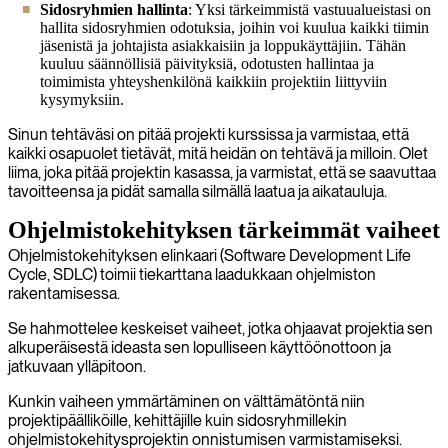
Sidosryhmien hallinta
: Yksi tärkeimmistä vastuualueistasi on
hallita sidosryhmien odotuksia, joihin voi kuulua kaikki tiimin
jäsenistä ja johtajista asiakkaisiin ja loppukäyttäjiin. Tähän
kuuluu säännöllisiä päivityksiä, odotusten hallintaa ja
toimimista yhteyshenkilönä kaikkiin projektiin liittyviin
kysymyksiin.
Sinun tehtäväsi on pitää projekti kurssissa ja varmistaa, että
kaikki osapuolet tietävät, mitä heidän on tehtävä ja milloin. Olet
liima, joka pitää projektin kasassa, ja varmistat, että se saavuttaa
tavoitteensa ja pidät samalla silmällä laatua ja aikatauluja.
Ohjelmistokehityksen tärkeimmät vaiheet
Ohjelmistokehityksen elinkaari (Software Development Life
Cycle, SDLC) toimii tiekarttana laadukkaan ohjelmiston
rakentamisessa.
Se hahmottelee keskeiset vaiheet, jotka ohjaavat projektia sen
alkuperäisestä ideasta sen lopulliseen käyttöönottoon ja
jatkuvaan ylläpitoon.
Kunkin vaiheen ymmärtäminen on välttämätöntä niin
projektipäälliköille, kehittäjille kuin sidosryhmillekin
ohjelmistokehitysprojektin onnistumisen varmistamiseksi.