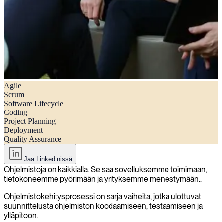
Agile
Mitä on ohjelmistokehitys: Opas IT-projektinjohtajille
Scrum
Software Lifecycle
Coding
Project Planning
Deployment
Quality Assurance
Jaa LinkedInissä
Ohjelmistoja on kaikkialla. Se saa sovelluksemme toimimaan,
tietokoneemme pyörimään ja yrityksemme menestymään..
Ohjelmistokehitysprosessi on sarja vaiheita, jotka ulottuvat
suunnittelusta ohjelmiston koodaamiseen, testaamiseen ja
ylläpitoon.