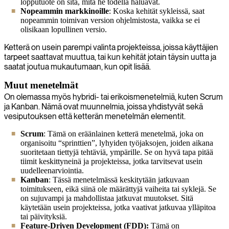
lopputuote on sitä, mitä he todella haluavat.
Nopeammin markkinoille
: Koska kehität sykleissä, saat
nopeammin toimivan version ohjelmistosta, vaikka se ei
olisikaan lopullinen versio.
Ketterä on usein parempi valinta projekteissa, joissa käyttäjien
tarpeet saattavat muuttua, tai kun kehität jotain täysin uutta ja
saatat joutua mukautumaan, kun opit lisää.
Muut menetelmät
On olemassa myös hybridi- tai erikoismenetelmiä, kuten Scrum
ja Kanban. Nämä ovat muunnelmia, joissa yhdistyvät sekä
vesiputouksen että ketterän menetelmän elementit.
Scrum
: Tämä on eräänlainen ketterä menetelmä, joka on
organisoitu “sprinttien”, lyhyiden työjaksojen, joiden aikana
suoritetaan tiettyjä tehtäviä, ympärille. Se on hyvä tapa pitää
tiimit keskittyneinä ja projekteissa, jotka tarvitsevat usein
uudelleenarviointia.
Kanban
: Tässä menetelmässä keskitytään jatkuvaan
toimitukseen, eikä siinä ole määrättyjä vaiheita tai syklejä. Se
on sujuvampi ja mahdollistaa jatkuvat muutokset. Sitä
käytetään usein projekteissa, jotka vaativat jatkuvaa ylläpitoa
tai päivityksiä.
Feature-Driven Development (FDD):
Tämä on