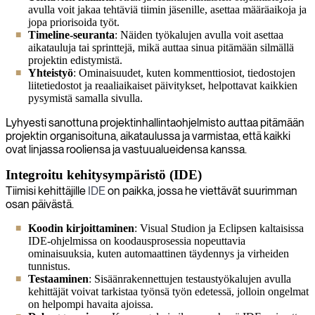
avulla voit jakaa tehtäviä tiimin jäsenille, asettaa määräaikoja ja
jopa priorisoida työt.
Timeline-seuranta
: Näiden työkalujen avulla voit asettaa
aikatauluja tai sprinttejä, mikä auttaa sinua pitämään silmällä
projektin edistymistä.
Yhteistyö
: Ominaisuudet, kuten kommenttiosiot, tiedostojen
liitetiedostot ja reaaliaikaiset päivitykset, helpottavat kaikkien
pysymistä samalla sivulla.
Lyhyesti sanottuna projektinhallintaohjelmisto auttaa pitämään
projektin organisoituna, aikataulussa ja varmistaa, että kaikki
ovat linjassa rooliensa ja vastuualueidensa kanssa.
Integroitu kehitysympäristö (IDE)
Tiimisi kehittäjille
IDE
on paikka, jossa he viettävät suurimman
osan päivästä.
Koodin kirjoittaminen
: Visual Studion ja Eclipsen kaltaisissa
IDE-ohjelmissa on koodausprosessia nopeuttavia
ominaisuuksia, kuten automaattinen täydennys ja virheiden
tunnistus.
Testaaminen
: Sisäänrakennettujen testaustyökalujen avulla
kehittäjät voivat tarkistaa työnsä työn edetessä, jolloin ongelmat
on helpompi havaita ajoissa.