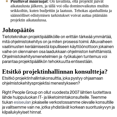
Puuttuvat määräajat
: On tavallista, että projektit jäävät
aikataulusta jälkeen, ja tällä voi olla dominovaikutus muihin
seikkoihin, kuten budjettiin ja laatuun. Tehokas ajanhallinta ja
säännölliset edistymisen tarkistukset voivat auttaa pitämään
projektin aikataulussa.
Johtopäätös
Tietotekniikan projektipäälliköille on erittäin tärkeää ymmärtää,
mitä ohjelmistokehitys on ja miten prosessi toimii. Alkuvaiheen
vaatimusten keräämisestä lopulliseen käyttöönottoon jokainen
vaihe on olennainen osa laadukkaan ohjelmiston kehittämistä.
Ohjelmistokehitysmenetelmien ja -työkalujen tuntemus voi
parantaa projektipäällikön tehokkuutta entisestään.
Etsitkö projektinhallinnan konsultteja?
Etsitkö projektinhallintakonsulttia, joka pystyy ohjaamaan
ohjelmistokehitysprojektisi menestykseen?
Right People Group on ollut vuodesta 2007 lähtien luotettava
lähde huippuluokan IT- ja liiketoimintakonsulteille. Teemme
tiukan
esiseulan
jokaiselle verkostossamme olevalle konsultille
ja valitsemme vain ne, jotka yhdistävät korkean suorituskyvyn ja
kilpailukykyiset hinnat.