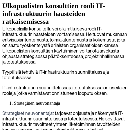
Ulkopuolisten konsulttien rooli IT-
infrastruktuurin haasteiden
ratkaisemisessa
Ulkopuolisilla konsulteilla voi olla ratkaiseva rooli IT-
infrastruktuurin haasteiden voittamisessa. He tuovat mukanaan
erityisasiantuntemusta, toimialatuntemusta ja kokemusta, joka
on saatu työskentelystä erilaisten organisaatioiden kanssa.
Ulkopuolisten konsulttien käyttäminen voi tarjota arvokasta
ohjausta strategisessa päätöksenteossa, projektinhallinnassa
ja toteutuksessa.
Tyypillisiä tehtäviä IT-infrastruktuurin suunnittelussa ja
toteutuksessa
IT-infrastruktuurin suunnittelussa ja toteutuksessa on useita eri
rooleja, jotka varmistavat onnistuneen lopputuloksen.
Strateginen neuvonantaja
Strategiset neuvonantajat
tarjoavat ohjausta ja näkemystä IT-
infrastruktuurin suunnittelussa ja toteutuksessa. He sovittavat
infrastruktuurin tavoitteet yhteen liiketoiminnan tavoitteiden
kanssa, arvioivat nykyisen infrastruktuurin ja laativat