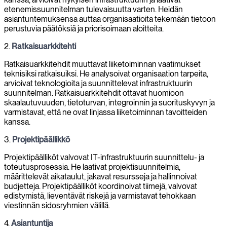
etenemissuunnitelman tulevaisuutta varten. Heidän
asiantuntemuksensa auttaa organisaatioita tekemään tietoon
perustuvia päätöksiä ja priorisoimaan aloitteita.
2.
Ratkaisuarkkitehti
Ratkaisuarkkitehdit muuttavat liiketoiminnan vaatimukset
teknisiksi ratkaisuiksi. He analysoivat organisaation tarpeita,
arvioivat teknologioita ja suunnittelevat infrastruktuurin
suunnitelman. Ratkaisuarkkitehdit ottavat huomioon
skaalautuvuuden, tietoturvan, integroinnin ja suorituskyvyn ja
varmistavat, että ne ovat linjassa liiketoiminnan tavoitteiden
kanssa.
3.
Projektipäällikkö
Projektipäälliköt valvovat IT-infrastruktuurin suunnittelu- ja
toteutusprosessia. He laativat projektisuunnitelmia,
määrittelevät aikataulut, jakavat resursseja ja hallinnoivat
budjetteja. Projektipäälliköt koordinoivat tiimejä, valvovat
edistymistä, lieventävät riskejä ja varmistavat tehokkaan
viestinnän sidosryhmien välillä.
4.
Asiantuntija