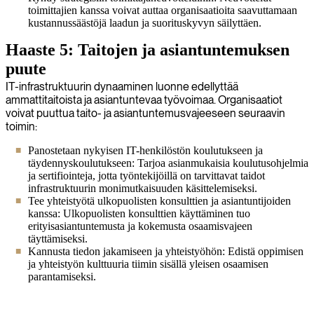
toimittajien kanssa voivat auttaa organisaatioita saavuttamaan
kustannussäästöjä laadun ja suorituskyvyn säilyttäen.
Haaste 5: Taitojen ja asiantuntemuksen
puute
IT-infrastruktuurin dynaaminen luonne edellyttää
ammattitaitoista ja asiantuntevaa työvoimaa. Organisaatiot
voivat puuttua taito- ja asiantuntemusvajeeseen seuraavin
toimin:
Panostetaan nykyisen IT-henkilöstön koulutukseen ja
täydennyskoulutukseen: Tarjoa asianmukaisia koulutusohjelmia
ja sertifiointeja, jotta työntekijöillä on tarvittavat taidot
infrastruktuurin monimutkaisuuden käsittelemiseksi.
Tee yhteistyötä ulkopuolisten konsulttien ja asiantuntijoiden
kanssa: Ulkopuolisten konsulttien käyttäminen tuo
erityisasiantuntemusta ja kokemusta osaamisvajeen
täyttämiseksi.
Kannusta tiedon jakamiseen ja yhteistyöhön: Edistä oppimisen
ja yhteistyön kulttuuria tiimin sisällä yleisen osaamisen
parantamiseksi.