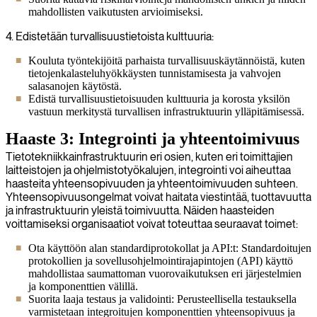
mahdollisten vaikutusten arvioimiseksi.
4. Edistetään turvallisuustietoista kulttuuria:
Kouluta työntekijöitä parhaista turvallisuuskäytännöistä, kuten
tietojenkalasteluhyökkäysten tunnistamisesta ja vahvojen
salasanojen käytöstä.
Edistä turvallisuustietoisuuden kulttuuria ja korosta yksilön
vastuun merkitystä turvallisen infrastruktuurin ylläpitämisessä.
Haaste 3: Integrointi ja yhteentoimivuus
Tietotekniikkainfrastruktuurin eri osien, kuten eri toimittajien
laitteistojen ja ohjelmistotyökalujen, integrointi voi aiheuttaa
haasteita yhteensopivuuden ja yhteentoimivuuden suhteen.
Yhteensopivuusongelmat voivat haitata viestintää, tuottavuutta
ja infrastruktuurin yleistä toimivuutta. Näiden haasteiden
voittamiseksi organisaatiot voivat toteuttaa seuraavat toimet:
Ota käyttöön alan standardiprotokollat ja API:t: Standardoitujen
protokollien ja sovellusohjelmointirajapintojen (API) käyttö
mahdollistaa saumattoman vuorovaikutuksen eri järjestelmien
ja komponenttien välillä.
Suorita laaja testaus ja validointi: Perusteellisella testauksella
varmistetaan integroitujen komponenttien yhteensopivuus ja