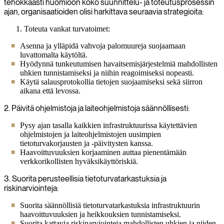
tehokkaasti huomioon koko suunnittelu- ja toteutusprosessin
ajan, organisaatioiden olisi harkittava seuraavia strategioita:
Toteuta vankat turvatoimet:
Asenna ja ylläpidä vahvoja palomuureja suojaamaan
luvattomalta käytöltä.
Hyödynnä tunkeutumisen havaitsemisjärjestelmiä mahdollisten
uhkien tunnistamiseksi ja niihin reagoimiseksi nopeasti.
Käytä salausprotokollia tietojen suojaamiseksi sekä siirron
aikana että levossa.
2. Päivitä ohjelmistoja ja laiteohjelmistoja säännöllisesti:
Pysy ajan tasalla kaikkien infrastruktuurissa käytettävien
ohjelmistojen ja laiteohjelmistojen uusimpien
tietoturvakorjausten ja -päivitysten kanssa.
Haavoittuvuuksien korjaaminen auttaa pienentämään
verkkorikollisten hyväksikäyttöriskiä.
3. Suorita perusteellisia tietoturvatarkastuksia ja
riskinarviointeja:
Suorita säännöllisiä tietoturvatarkastuksia infrastruktuurin
haavoittuvuuksien ja heikkouksien tunnistamiseksi.
Suorita kattavia riskinarviointeja mahdollisten uhkien ja niiden