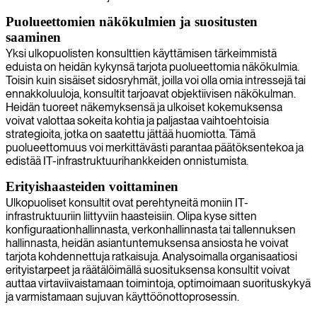
Puolueettomien näkökulmien ja suositusten
saaminen
Yksi ulkopuolisten konsulttien käyttämisen tärkeimmistä
eduista on heidän kykynsä tarjota puolueettomia näkökulmia.
Toisin kuin sisäiset sidosryhmät, joilla voi olla omia intressejä tai
ennakkoluuloja, konsultit tarjoavat objektiivisen näkökulman.
Heidän tuoreet näkemyksensä ja ulkoiset kokemuksensa
voivat valottaa sokeita kohtia ja paljastaa vaihtoehtoisia
strategioita, jotka on saatettu jättää huomiotta. Tämä
puolueettomuus voi merkittävästi parantaa päätöksentekoa ja
edistää IT-infrastruktuurihankkeiden onnistumista.
Erityishaasteiden voittaminen
Ulkopuoliset konsultit ovat perehtyneitä moniin IT-
infrastruktuuriin liittyviin haasteisiin. Olipa kyse sitten
konfiguraationhallinnasta, verkonhallinnasta tai tallennuksen
hallinnasta, heidän asiantuntemuksensa ansiosta he voivat
tarjota kohdennettuja ratkaisuja. Analysoimalla organisaatiosi
erityistarpeet ja räätälöimällä suosituksensa konsultit voivat
auttaa virtaviivaistamaan toimintoja, optimoimaan suorituskykyä
ja varmistamaan sujuvan käyttöönottoprosessin.