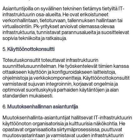
Asiantuntijoilla on syvällinen tekninen tietämys tietyiltä IT-
infrastruktuurin osa-alueilta. He ovat erikoistuneet
verkonhallintaan, tietoturvaan, tallennuksen hallintaan tai
virtualisointiin. Pk-yritykset arvioivat olemassa olevaa
infrastruktuuria, tunnistavat parannusalueita ja suosittelevat
sopivia tekniikoita ja ratkaisuja.
5.
Käyttöönottokonsultti
Toteutuskonsultit toteuttavat infrastruktuurin
suunnittelusuunnitelman. He työskentelevät tiimien kanssa
ottaakseen käyttöön ja konfiguroidakseen laitteistoja,
ohjelmistoja ja verkkokomponentteja. Käyttöönottokonsultit
varmistavat sujuvan integroinnin, korjaavat ongelmia ja
optimoivat suorituskykyä parhaiden käytäntöjen ja alan
standardien mukaisesti.
6.
Muutoksenhallinnan asiantuntija
Muutoksenhallinta-asiantuntijat hallitsevat IT-infrastruktuurin
käyttöönoton organisatorisia ja kulttuurisia näkökohtia. He
opastavat organisaatioita siirtymäprosessissa, puuttuvat
muutosvastarintaan ja varmistavat uuden infrastruktuurin