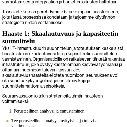
varmistamisesta integraation ja budjettirajoitusten hallintaan.
Tässä artikkelissa perehdymme 5 tärkeimpään haasteeseen,
joita tässä prosessissa kohdataan, ja tarjoamme käytännön
strategioita niiden voittamiseksi.
Haaste 1: Skaalautuvuus ja kapasiteetin
suunnittelu
Yksi IT-infrastruktuurin suunnittelun ja toteutuksen keskeisistä
haasteista on skaalautuvuuden ja kapasiteetin suunnittelun
varmistaminen. Organisaatioille on ratkaisevan tärkeää rakentaa
infrastruktuuri, joka pystyy käsittelemään kasvavia työmääriä ja
ottamaan huomioon tulevan kasvun. Jos
skaalautuvuushaasteita ei oteta huomioon, seurauksena voi
olla suorituskykyongelmia, järjestelmävikoja ja
suunnittelemattomia seisokkeja.
Seuraavassa on joitakin strategioita tämän haasteen
voittamiseksi:
Perusteellinen analyysi ja ennustaminen:
Tee perusteellinen analyysi nykyisistä ja tulevista
vaatimuksista.