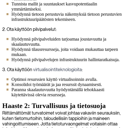
Tunnista mallit ja suuntaukset kasvupotentiaalin
ymmärtämiseksi.
Hyödynnä tietoon perustuvia näkemyksiä tietoon perustuvien
infrastruktuuripäätösten tekemiseen.
2. Ota käyttöön pilvipalvelut:
Hyödynnä pilvipalveluiden tarjoamaa joustavuutta ja
skaalautuvuutta.
Hyödynnä tilausresursseja, joita voidaan mukauttaa tarpeen
mukaan.
Hyödynnä pilvipalvelujen infrastruktuurin hallintaratkaisuja.
3. Ota käyttöön
virtualisointiteknologioita
:
Optimoi resurssien käyttö virtualisoinnin avulla.
Konsolidoi työmäärät ja jaa resurssit dynaamisesti.
Paranna skaalautuvuutta hyödyntämällä tehokkaasti
käytettävissä olevia resursseja.
Haaste 2: Turvallisuus ja tietosuoja
Riittämättömät turvatoimet voivat johtaa vakaviin seurauksiin,
kuten tietomurtoihin, taloudellisiin tappioihin ja maineen
vahingoittumiseen. Jotta tietoturvaongelmat voitaisiin ottaa