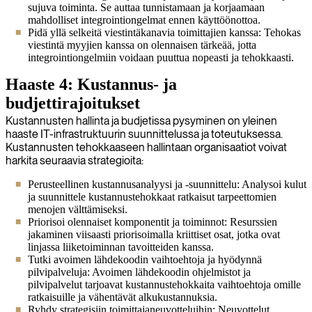
sujuva toiminta. Se auttaa tunnistamaan ja korjaamaan
mahdolliset integrointiongelmat ennen käyttöönottoa.
Pidä yllä selkeitä viestintäkanavia toimittajien kanssa: Tehokas
viestintä myyjien kanssa on olennaisen tärkeää, jotta
integrointiongelmiin voidaan puuttua nopeasti ja tehokkaasti.
Haaste 4: Kustannus- ja
budjettirajoitukset
Kustannusten hallinta ja budjetissa pysyminen on yleinen
haaste IT-infrastruktuurin suunnittelussa ja toteutuksessa.
Kustannusten tehokkaaseen hallintaan organisaatiot voivat
harkita seuraavia strategioita:
Perusteellinen kustannusanalyysi ja -suunnittelu: Analysoi kulut
ja suunnittele kustannustehokkaat ratkaisut tarpeettomien
menojen välttämiseksi.
Priorisoi olennaiset komponentit ja toiminnot: Resurssien
jakaminen viisaasti priorisoimalla kriittiset osat, jotka ovat
linjassa liiketoiminnan tavoitteiden kanssa.
Tutki avoimen lähdekoodin vaihtoehtoja ja hyödynnä
pilvipalveluja: Avoimen lähdekoodin ohjelmistot ja
pilvipalvelut tarjoavat kustannustehokkaita vaihtoehtoja omille
ratkaisuille ja vähentävät alkukustannuksia.
Ryhdy strategisiin toimittajaneuvotteluihin: Neuvottelut