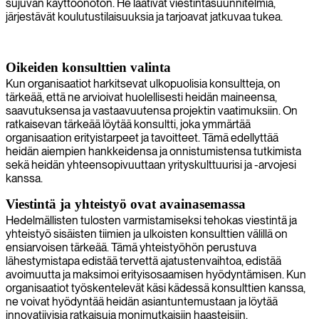
sujuvan käyttöönoton. He laativat viestintäsuunnitelmia,
järjestävät koulutustilaisuuksia ja tarjoavat jatkuvaa tukea.
Oikeiden konsulttien valinta
Kun organisaatiot harkitsevat ulkopuolisia konsultteja, on
tärkeää, että ne arvioivat huolellisesti heidän maineensa,
saavutuksensa ja vastaavuutensa projektin vaatimuksiin. On
ratkaisevan tärkeää löytää konsultti, joka ymmärtää
organisaation erityistarpeet ja tavoitteet. Tämä edellyttää
heidän aiempien hankkeidensa ja onnistumistensa tutkimista
sekä heidän yhteensopivuuttaan yrityskulttuurisi ja -arvojesi
kanssa.
Viestintä ja yhteistyö ovat avainasemassa
Hedelmällisten tulosten varmistamiseksi tehokas viestintä ja
yhteistyö sisäisten tiimien ja ulkoisten konsulttien välillä on
ensiarvoisen tärkeää. Tämä yhteistyöhön perustuva
lähestymistapa edistää tervettä ajatustenvaihtoa, edistää
avoimuutta ja maksimoi erityisosaamisen hyödyntämisen. Kun
organisaatiot työskentelevät käsi kädessä konsulttien kanssa,
ne voivat hyödyntää heidän asiantuntemustaan ja löytää
innovatiivisia ratkaisuja monimutkaisiin haasteisiin.