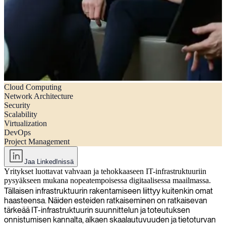
Cloud Computing
IT-infrastruktuurin suunnittelun ja toteutuksen 5 suurinta haastetta (ja
Network Architecture
miten ne ratkaistaan)
Security
Scalability
Virtualization
DevOps
Project Management
Jaa LinkedInissä
Yritykset luottavat vahvaan ja tehokkaaseen IT-infrastruktuuriin
pysyäkseen mukana nopeatempoisessa digitaalisessa maailmassa.
Tällaisen infrastruktuurin rakentamiseen liittyy kuitenkin omat
haasteensa. Näiden esteiden ratkaiseminen on ratkaisevan
tärkeää IT-infrastruktuurin suunnittelun ja toteutuksen
onnistumisen kannalta, alkaen skaalautuvuuden ja tietoturvan