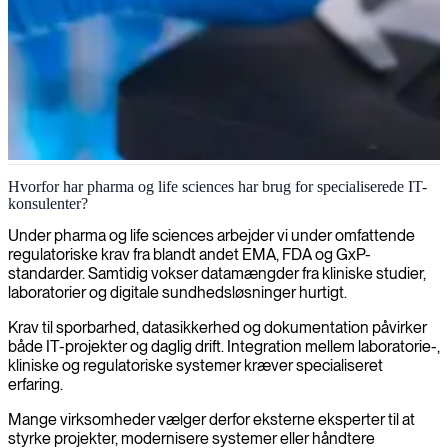
IT-konsulenter til pharma og life sciences
Hvorfor har pharma og life sciences har brug for specialiserede IT-
konsulenter?
Strenge regulatoriske krav og komplekse forskningsdata stiller
højere krav til IT. Vi leverer erfarne IT-konsulenter til sikre
Under pharma og life sciences arbejder vi under omfattende
platforme, validerede systemer og stabil drift indenfor pharma og life
regulatoriske krav fra blandt andet EMA, FDA og GxP-
sciences.
standarder. Samtidig vokser datamængder fra kliniske studier,
laboratorier og digitale sundhedsløsninger hurtigt.
Få pris og tilgængelighed
Krav til sporbarhed, datasikkerhed og dokumentation påvirker
både IT-projekter og daglig drift. Integration mellem laboratorie-,
kliniske og regulatoriske systemer kræver specialiseret
erfaring.
Mange virksomheder vælger derfor eksterne eksperter til at
styrke projekter, modernisere systemer eller håndtere