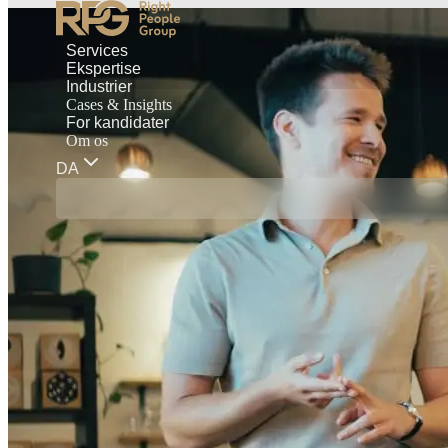
Services
Ekspertise
Industrier
Cases & Insights
For kandidater
Om os
DA