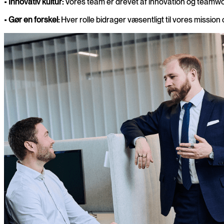
•
Innovativ kultur:
Vores team er drevet af innovation og teamwork
•
Gør en forskel:
Hver rolle bidrager væsentligt til vores mission og