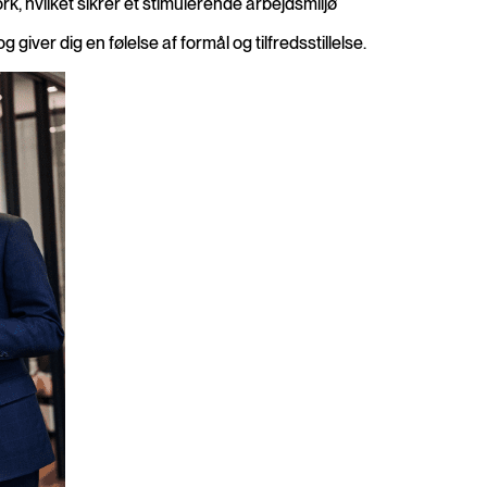
, hvilket sikrer et stimulerende arbejdsmiljø
 giver dig en følelse af formål og tilfredsstillelse.