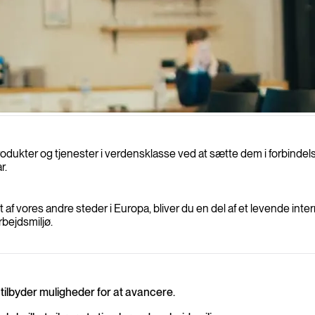
s har en betydelig indflydelse?
produkter og tjenester i verdensklasse ved at sætte dem i forbinde
r.
 et af vores andre steder i Europa, bliver du en del af et levende int
rbejdsmiljø.
g tilbyder muligheder for at avancere.