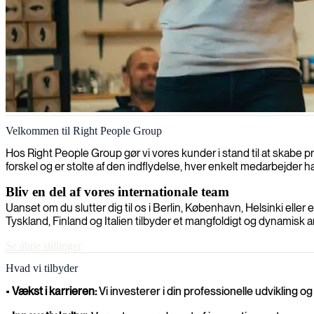
Bliv en del af vores team
Velkommen til Right People Group
Vil du gerne være med i en international organisation, hvor din indsat
Hos Right People Group gør vi vores kunder i stand til at skabe 
forskel og er stolte af den indflydelse, hver enkelt medarbejder ha
Bliv en del af vores internationale team
Uanset om du slutter dig til os i Berlin, København, Helsinki eller
Tyskland, Finland og Italien tilbyder et mangfoldigt og dynamisk a
Se åbne stillinger
Hvad vi tilbyder
•
Vækst i karrieren:
Vi investerer i din professionelle udvikling o