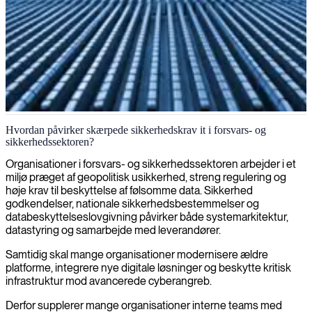
IT-konsulenter til forsvars- og sikkerhedssektoren
Hvordan påvirker skærpede sikkerhedskrav it i forsvars- og
sikkerhedssektoren?
Kritiske forsvarssystemer kræver høj cybersikkerhed, streng
compliance og stabil drift. Vi leverer erfarne og
Organisationer i forsvars- og sikkerhedssektoren arbejder i et
sikkerhedsgodkendte IT-konsulenter til sikre platforme,
miljø præget af geopolitisk usikkerhed, streng regulering og
systemintegration og håndtering af følsomme data.
høje krav til beskyttelse af følsomme data. Sikkerhed
godkendelser, nationale sikkerhedsbestemmelser og
Kontakt os i dag
databeskyttelseslovgivning påvirker både systemarkitektur,
datastyring og samarbejde med leverandører.
Samtidig skal mange organisationer modernisere ældre
platforme, integrere nye digitale løsninger og beskytte kritisk
infrastruktur mod avancerede cyberangreb.
Derfor supplerer mange organisationer interne teams med