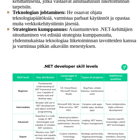
kehittämisestä, jotka vastaavat ainutlaatuisiin liiketoiminnan
tarpeisiin.
Teknologian johtaminen:
He osaavat ohjata
teknologiapäätöksiä, varmistaa parhaat käytännöt ja opastaa
muita verkkokehitystiimin jäseniä.
Strateginen kumppanuus:
Asiantuntevien .NET-kehittäjien
sitouttaminen voi edistää strategista kumppanuutta,
yhdenmukaistaa teknologiaa liiketoiminnan tavoitteiden kanssa
ja varmistaa pitkän aikavälin menestyksen.