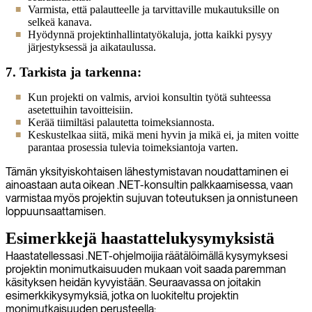
Varmista, että palautteelle ja tarvittaville mukautuksille on
selkeä kanava.
Hyödynnä projektinhallintatyökaluja, jotta kaikki pysyy
järjestyksessä ja aikataulussa.
7. Tarkista ja tarkenna:
Kun projekti on valmis, arvioi konsultin työtä suhteessa
asetettuihin tavoitteisiin.
Kerää tiimiltäsi palautetta toimeksiannosta.
Keskustelkaa siitä, mikä meni hyvin ja mikä ei, ja miten voitte
parantaa prosessia tulevia toimeksiantoja varten.
Tämän yksityiskohtaisen lähestymistavan noudattaminen ei
ainoastaan auta oikean .NET-konsultin palkkaamisessa, vaan
varmistaa myös projektin sujuvan toteutuksen ja onnistuneen
loppuunsaattamisen.
Esimerkkejä haastattelukysymyksistä
Haastatellessasi .NET-ohjelmoijia räätälöimällä kysymyksesi
projektin monimutkaisuuden mukaan voit saada paremman
käsityksen heidän kyvyistään. Seuraavassa on joitakin
esimerkkikysymyksiä, jotka on luokiteltu projektin
monimutkaisuuden perusteella: