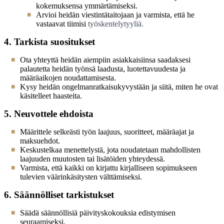
kokemuksensa ymmärtämiseksi.
Arvioi heidän viestintätaitojaan ja varmista, että he
vastaavat tiimisi
työskentelytyyliä.
4. Tarkista suositukset
Ota yhteyttä heidän aiempiin asiakkaisiinsa saadaksesi
palautetta heidän työnsä laadusta, luotettavuudesta ja
määräaikojen noudattamisesta.
Kysy heidän ongelmanratkaisukyvystään ja siitä, miten he ovat
käsitelleet haasteita.
5. Neuvottele ehdoista
Määrittele selkeästi työn laajuus, suoritteet, määräajat ja
maksuehdot.
Keskustelkaa menettelystä, jota noudatetaan mahdollisten
laajuuden muutosten tai lisätöiden yhteydessä.
Varmista, että kaikki on kirjattu kirjalliseen sopimukseen
tulevien väärinkäsitysten välttämiseksi.
6. Säännölliset tarkistukset
Säädä säännöllisiä päivityskokouksia edistymisen
seuraamiseksi.