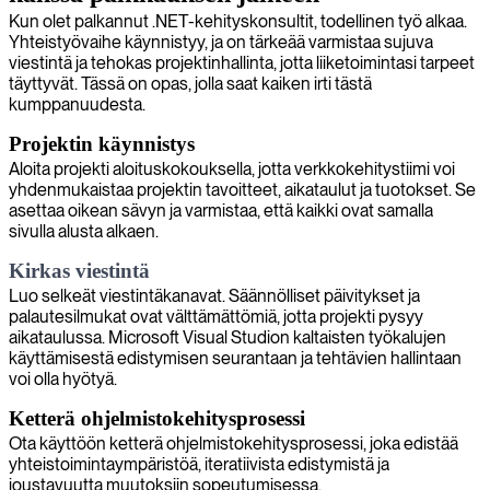
Kun olet palkannut .NET-kehityskonsultit, todellinen työ alkaa.
Yhteistyövaihe käynnistyy, ja on tärkeää varmistaa sujuva
viestintä ja tehokas projektinhallinta, jotta liiketoimintasi tarpeet
täyttyvät. Tässä on opas, jolla saat kaiken irti tästä
kumppanuudesta.
Projektin käynnistys
Aloita projekti aloituskokouksella, jotta verkkokehitystiimi voi
yhdenmukaistaa projektin tavoitteet, aikataulut ja tuotokset. Se
asettaa oikean sävyn ja varmistaa, että kaikki ovat samalla
sivulla alusta alkaen.
Kirkas viestintä
Luo selkeät viestintäkanavat. Säännölliset päivitykset ja
palautesilmukat ovat välttämättömiä, jotta projekti pysyy
aikataulussa. Microsoft Visual Studion kaltaisten työkalujen
käyttämisestä edistymisen seurantaan ja tehtävien hallintaan
voi olla hyötyä.
Ketterä ohjelmistokehitysprosessi
Ota käyttöön ketterä ohjelmistokehitysprosessi, joka edistää
yhteistoimintaympäristöä, iteratiivista edistymistä ja
joustavuutta muutoksiin sopeutumisessa.