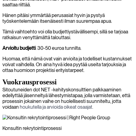
saattaa riittää.
Hänen pitäisi ymmärtää perusasiat hyvin ja pystyä
työskentelemään itsenäisesti ilman suurempaa apua.
Tämä vaihtoehto voi olla budjettiystävällisempi, sillä se tarjoaa
ratkaisun venyttämättä talouttasi.
Arvioitu budjetti
: 30-50 euroa tunnilta.
Huomaa, että nämä ovat vain arvioita ja todelliset kustannukset
voivat vaihdella. On aina hyvä idea pyytää useita tarjouksia ja
ottaa huomioon projektisi erityistarpeet.
Vuokrausprosessi
Sitoutuneiden dot NET -kehityskonsulttien palkkaaminen
edellyttää jäsenneltyä lähestymistapaa, jolla varmistetaan, että
prosessin jokainen vaihe on huolellisesti suunniteltu, jotta
voidaan
houkutella ja arvioida oikeat osaajat.
Konsultin rekrytointiprosessi