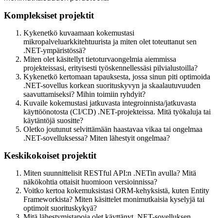
Kompleksiset projektit
Kykenetkö kuvaamaan kokemustasi
mikropalveluarkkitehtuurista ja miten olet toteuttanut sen
.NET-ympäristössä?
Miten olet käsitellyt tietoturvaongelmia aiemmissa
projekteissasi, erityisesti työskennellessäsi pilvialustoilla?
Kykenetkö kertomaan tapauksesta, jossa sinun piti optimoida
.NET-sovellus korkean suorituskyvyn ja skaalautuvuuden
saavuttamiseksi? Mihin toimiin ryhdyit?
Kuvaile kokemustasi jatkuvasta integroinnista/jatkuvasta
käyttöönotosta (CI/CD) .NET-projekteissa. Mitä työkaluja tai
käytäntöjä suositte?
Oletko joutunut selvittämään haastavaa vikaa tai ongelmaa
.NET-sovelluksessa? Miten lähestyit ongelmaa?
Keskikokoiset projektit
Miten suunnittelisit RESTful API:n .NETin avulla? Mitä
näkökohtia ottaisit huomioon versioinnissa?
Voitko kertoa kokemuksistasi ORM-kehyksistä, kuten Entity
Frameworkista? Miten käsittelet monimutkaisia kyselyjä tai
optimoit suorituskykyä?
Mitä lähestymistapoja olet käyttänyt .NET-sovelluksen