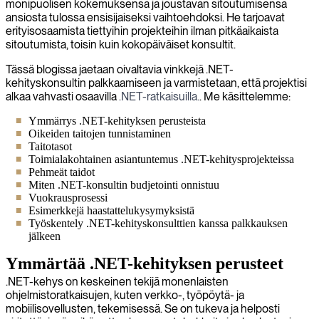
monipuolisen kokemuksensa ja joustavan sitoutumisensa
ansiosta tulossa ensisijaiseksi vaihtoehdoksi. He tarjoavat
erityisosaamista tiettyihin projekteihin ilman pitkäaikaista
sitoutumista, toisin kuin kokopäiväiset konsultit.
Tässä blogissa jaetaan oivaltavia vinkkejä .NET-
kehityskonsultin palkkaamiseen ja varmistetaan, että projektisi
alkaa vahvasti osaavilla
.NET-ratkaisuilla.
. Me käsittelemme:
Ymmärrys .NET-kehityksen perusteista
Oikeiden taitojen tunnistaminen
Taitotasot
Toimialakohtainen asiantuntemus .NET-kehitysprojekteissa
Pehmeät taidot
Miten .NET-konsultin budjetointi onnistuu
Vuokrausprosessi
Esimerkkejä haastattelukysymyksistä
Työskentely .NET-kehityskonsulttien kanssa palkkauksen
jälkeen
Ymmärtää .NET-kehityksen perusteet
.NET-kehys on keskeinen tekijä monenlaisten
ohjelmistoratkaisujen, kuten verkko-, työpöytä- ja
mobiilisovellusten, tekemisessä. Se on tukeva ja helposti