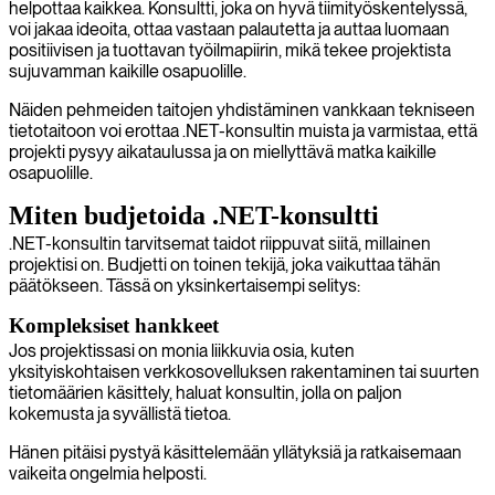
helpottaa kaikkea. Konsultti, joka on hyvä tiimityöskentelyssä,
voi jakaa ideoita, ottaa vastaan palautetta ja auttaa luomaan
positiivisen ja tuottavan työilmapiirin, mikä tekee projektista
sujuvamman kaikille osapuolille.
Näiden pehmeiden taitojen yhdistäminen vankkaan tekniseen
tietotaitoon voi erottaa .NET-konsultin muista ja varmistaa, että
projekti pysyy aikataulussa ja on miellyttävä matka kaikille
osapuolille.
Miten budjetoida .NET-konsultti
.NET-konsultin tarvitsemat taidot riippuvat siitä, millainen
projektisi on. Budjetti on toinen tekijä, joka vaikuttaa tähän
päätökseen. Tässä on yksinkertaisempi selitys:
Kompleksiset hankkeet
Jos projektissasi on monia liikkuvia osia, kuten
yksityiskohtaisen verkkosovelluksen rakentaminen tai suurten
tietomäärien käsittely, haluat konsultin, jolla on paljon
kokemusta ja syvällistä tietoa.
Hänen pitäisi pystyä käsittelemään yllätyksiä ja ratkaisemaan
vaikeita ongelmia helposti.