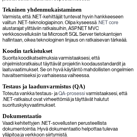
Tekninen yhdenmukaistaminen
Varmista, että .NET-kehittäjät tuntevat hyvin hankkeeseen
valitun .NET-teknologiapinon. Olipa kyseessä
.NET core
alustarajat ylittäviin ratkaisuihin, ASP.NET MVC
verkkosovelluksiin tai Microsoft SQL Server tietokantojen
hallintaan, oikea teknologinen linjaus on ratkaisevan tärkeää.
Koodin tarkistukset
Suorita koodikatselmuksia varmistaaksesi, että
ohjelmistoratkaisut täyttävät projektin koodausstandardit ja
laatuvaatimukset. Se on hyvä käytäntö mahdollisten ongelmien
havaitsemiseksi jo varhaisessa vaiheessa.
Testaus ja laadunvarmistus (QA)
Toteuta vankka testaus- ja
QA-prosessi
varmistaaksesi, että
.NET-ratkaisut ovat virheettömiä ja täyttävät halutut
suorituskykyvaatimukset.
Dokumentaatio
Vaadi kehitettyjen .NET-sovellusten perusteellista
dokumentointia. Hyvä dokumentaatio helpottaa tulevaa
ylläpitoa ja verkkoon siirtymistä.