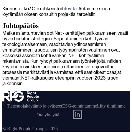
Kiinnostuitko? Ota rohkeasti
yhteyttä
. Autamme sinua
löytämään oikean konsultin projektisi tarpeisiin.
Johtopäätös
Matka asiantuntevien dot Net -kehittäjien palkkaamiseen vaatii
hyvin harkitun strategian. Sopeutuminen kehittyvään
teknologiamaisemaan, vaadittavien ydinosaamisten
ymmärtäminen ja suotuisan työympäristön vaaliminen ovat
keskeisiä askeleita kohti vankan .NET-kehitystiimin
rakentamista. Kun ryhdyt palkkaamaan työntekijöitä, näiden
käytännön vinkkien huomioon ottaminen voi sujuvoittaa
prosessia merkittävästi ja varmistaa, että saat oikeat osaajat
viemään .NET-ratkaisujasi eteenpäin vuoteen 2023 ja sen
jälkeenkin.
Tietosuojakäytäntö ja evästeet
ESG-toimintamme
Liity tiimiimme
Ota yhteyttä
© Right People Group - 2025