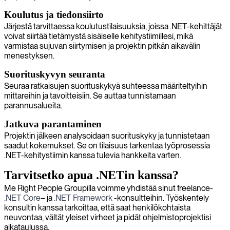
Koulutus ja tiedonsiirto
Järjestä tarvittaessa koulutustilaisuuksia, joissa .NET-kehittäjät
voivat siirtää tietämystä sisäiselle kehitystiimillesi, mikä
varmistaa sujuvan siirtymisen ja projektin pitkän aikavälin
menestyksen.
Suorituskyvyn seuranta
Seuraa ratkaisujen suorituskykyä suhteessa määriteltyihin
mittareihin ja tavoitteisiin. Se auttaa tunnistamaan
parannusalueita.
Jatkuva parantaminen
Projektin jälkeen analysoidaan suorituskyky ja tunnistetaan
saadut kokemukset. Se on tilaisuus tarkentaa työprosessia
.NET-kehitystiimin kanssa tulevia hankkeita varten.
Tarvitsetko apua .NETin kanssa?
Me Right People Groupilla voimme yhdistää sinut freelance-
.NET Core
– ja
.NET Framework
-konsultteihin. Työskentely
konsultin kanssa tarkoittaa, että saat henkilökohtaista
neuvontaa, vältät yleiset virheet ja pidät ohjelmistoprojektisi
aikataulussa.