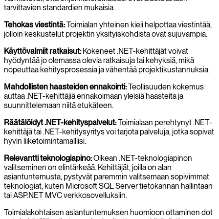
tarvittavien standardien mukaisia.
Tehokas viestintä:
Toimialan yhteinen kieli helpottaa viestintää,
jolloin keskustelut projektin yksityiskohdista ovat sujuvampia.
Käyttövalmiit ratkaisut:
Kokeneet .NET-kehittäjät voivat
hyödyntää jo olemassa olevia ratkaisuja tai kehyksiä, mikä
nopeuttaa kehitysprosessia ja vähentää projektikustannuksia.
Mahdollisten haasteiden ennakointi:
Teollisuuden kokemus
auttaa .NET-kehittäjiä ennakoimaan yleisiä haasteita ja
suunnittelemaan niitä etukäteen.
Räätälöidyt .NET-kehityspalvelut:
Toimialaan perehtynyt .NET-
kehittäjä tai .NET-kehitysyritys voi tarjota palveluja, jotka sopivat
hyvin liiketoimintamalliisi.
Relevantti teknologiapino:
Oikean .NET-teknologiapinon
valitseminen on elintärkeää. Kehittäjät, joilla on alan
asiantuntemusta, pystyvät paremmin valitsemaan sopivimmat
teknologiat, kuten Microsoft SQL Server tietokannan hallintaan
tai ASP.NET MVC verkkosovelluksiin.
Toimialakohtaisen asiantuntemuksen huomioon ottaminen dot