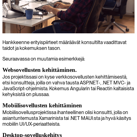
Hankkeenne erityispiirteet määräävät konsultilta vaadittavat
taidot ja kokemuksen tason.
Seuraavassa on muutamia esimerkkejä:
Websovellusten kehittäminen
.
Jos projektissasi on kyse verkkosovellusten kehittämisestä,
etsi konsultteja, joilla on vahva tausta ASP.NET-, .NET MVC- ja
JavaScript-ohjelmista. Kokemus Angularin tai Reactin kaltaisista
kehyksistä on plussaa.
Mobiilisovellusten kehittäminen
Mobiilisovellusprojektissa ihanteellinen olisi konsultti, jolla on
asiantuntemusta Xamarinista tai .NET MAUI:sta ja hyvä käsitys
mobiilin UI/UX-periaatteista.
Desktop-sovelluskehitys