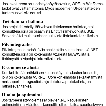
Jos tavoitteena on luoda työpöytäsovellus, WPF- tai WinForms-
taidot ovat välttämättömiä. Myös modernien UI-periaatteiden
tuntemus voi olla eduksi.
Tietokannan hallinta
Jos projektisi edellyttää vahvaa tietokannan hallintaa, etsi
konsultteja, joilla on osaamista Entity Frameworkista, SQL
Serveristä tai muista asiaankuuluvista tietokantatekniikoista.
Pilviintegraatio
Pilviintegraatiota sisältäviin hankkeisiin kannattaa etsiä .NET-
konsultteja, joilla on kokemusta Azuresta tai AWS:stä ja
tietämystä pilvipohjaisista ratkaisuista.
E-commerce-alusta
Kun kehitetään sähköisen kaupankäynnin alustaa, konsultti,
jolla on kokemusta ASP.NET Core -ohjelmasta sekä tietämystä
maksuportti-integraatioista ja tietoturvaprotokollista, on
ratkaisevan tärkeä.
Huolto ja optimointi
Jos tarpeesi liittyy olemassa olevien .NET-sovellusten
optimointiin tai ylläpitoon, konsultti, jolla on taitoa suorituskyvyn