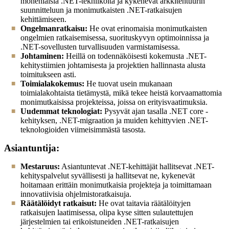
monenlaisia .NET-tekniikoita ja kykenevät arkkitehtuurin
suunnitteluun ja monimutkaisten .NET-ratkaisujen
kehittämiseen.
Ongelmanratkaisu:
He ovat erinomaisia monimutkaisten
ongelmien ratkaisemisessa, suorituskyvyn optimoinnissa ja
.NET-sovellusten turvallisuuden varmistamisessa.
Johtaminen:
Heillä on todennäköisesti kokemusta .NET-
kehitystiimien johtamisesta ja projektien hallinnasta alusta
toimitukseen asti.
Toimialakokemus:
He tuovat usein mukanaan
toimialakohtaista tietämystä, mikä tekee heistä korvaamattomia
monimutkaisissa projekteissa, joissa on erityisvaatimuksia.
Uudemmat teknologiat:
Pysyvät ajan tasalla .NET core -
kehityksen, .NET-migraation ja muiden kehittyvien .NET-
teknologioiden viimeisimmästä tasosta.
Asiantuntija:
Mestaruus:
Asiantuntevat .NET-kehittäjät hallitsevat .NET-
kehityspalvelut syvällisesti ja hallitsevat ne, kykenevät
hoitamaan erittäin monimutkaisia projekteja ja toimittamaan
innovatiivisia ohjelmistoratkaisuja.
Räätälöidyt ratkaisut:
He ovat taitavia räätälöityjen
ratkaisujen laatimisessa, olipa kyse sitten sulautettujen
järjestelmien tai erikoistuneiden .NET-ratkaisujen