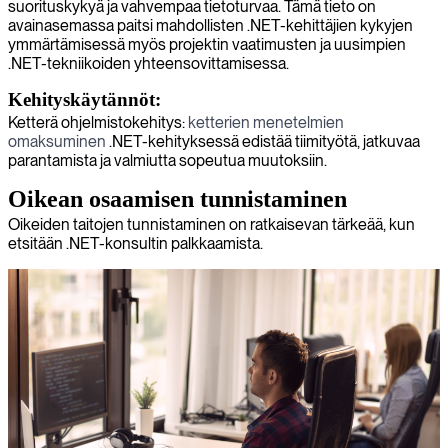
suorituskykyä ja vahvempaa tietoturvaa. Tämä tieto on
avainasemassa paitsi mahdollisten .NET-kehittäjien kykyjen
ymmärtämisessä myös projektin vaatimusten ja uusimpien
.NET-tekniikoiden yhteensovittamisessa.
Kehityskäytännöt:
Ketterä ohjelmistokehitys:
ketterien menetelmien
omaksuminen
.NET-kehityksessä edistää tiimityötä, jatkuvaa
parantamista ja valmiutta sopeutua muutoksiin.
Oikean osaamisen tunnistaminen
Oikeiden taitojen tunnistaminen on ratkaisevan tärkeää, kun
etsitään .NET-konsultin palkkaamista.