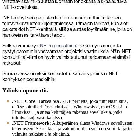
viritettävissä, mikä auttaa luomaan tehokkaita ja skaalautuvia
.NET-sovelluksia.
.NET-kehyksen perusteiden tunteminen auttaa tarkkojen
tehtäväkuvausten kirjoittamisessa. Tämä on tärkeää, kun aiot
palkata dot NET -kehittäjiä, sillä se auttaa löytämään ne, joilla on
hankkeissasi tarvittavat taidot.
Selkeä ymmärrys
.NET:n perusteista
takaa myös sen, että
pystyt paremmin vastaamaan projektisi vaatimuksia. Näin .NET-
konsultti tai -tiimi on hyvin valmistautunut tarjoamaan etsimäsi
ratkaisut.
Seuraavassa on yksinkertaistettu katsaus joihinkin .NET-
kehityksen perusasioihin:
Ydinkomponentit:
.NET Core:
Tärkeä osa .NET-perhettä, joka tunnetaan siitä,
että se toimii eri järjestelmissä – Windowsissa, macOS:ssä ja
Linuxissa – ja antaa kehittäjien rakentaa sovelluksia, jotka
toimivat sujuvasti kaikissa.
.NET Framework:
Alkuperäinen alusta Windows-sovellusten
tekemiseen. Se on laaja ja vakiintunut, ja siinä on suuri kirjasto
valmiita ratkaisuja ja ohjaimia.