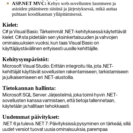
ASP.NET MVC:
Kehys web-sovellusten luomiseen ja
asioiden pitämiseen siistinä ja järjestyksessä, mikä auttaa
puhtaan koodikannan ylläpitämisessä.
Kielet:
C# ja Visual Basic: Tärkeimmät .NET-kehityksessä käytettävät
kielet. C#:sta pidetään sen yksinkertaisuuden ja vahvojen
ominaisuuksien vuoksi, kun taas Visual Basic on
käyttäjäystävällinen erityisesti uusille kehittäjille.
Kehitysympäristöt:
Microsoft Visual Studio: Erittäin integroitu tila, jota .NET-
kehittäjät käyttävät sovellusten rakentamiseen, tarkistamiseen
ja julkaisemiseen eri .NET-alustoilla.
Tietokannan hallinta:
Microsoft SQL Server: Järjestelmä, joka toimii hyvin .NET-
sovellusten kanssa varmistaen, että tietoja tallennetaan,
käytetään ja hallitaan tehokkaasti.
Uudemmat päivitykset:
.NET 6 ja tuleva .NET 7: Päivityksissä pysyminen on tärkeää, sillä
uudet versiot tuovat uusia ominaisuuksia, parempaa