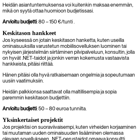
Heidän asiantuntemuksensa voi kuitenkin maksaa enemmän,
mikä on syytä ottaa huomioon budjetissasi.
Arvioitu budjetti
: 80 – 150 €/tunti .
Keskitason hankkeet
Jos kyseessä on jotain keskitason hanketta, kuten useilla
ominaisuuksilla varustetun mobiilisovelluksen luominen tai
nykyisen järjestelmän siirtäminen pilvipalveluun, konsultin, jolla
on hyvät .NET-taidot ja jonkin verran kokemusta vastaavista
hankkeista, pitäisi riittää.
Hänen pitäisi olla hyvä ratkaisemaan ongelmia ja sopeutumaan
uusiin vaatimuksiin.
Heidän palkkionsa saattavat olla maltillisempia ja sopia
paremmin keskitason budjettiin.
Arvioitu budjetti
: 50 – 80 euroa tunnilta.
Yksinkertaiset projektit
Jos projektisi on suoraviivaisempi, kuten virheiden korjaaminen
tai muutaman uuden ominaisuuden lisääminen olemassa
olevaan sovellukseen, .NET-perustaidot omaava konsultti