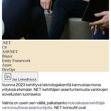
.NET
Vinkkejä .NET-kehityskonsultin palkkaamiseen vuonna 2023
C#
ASP.NET
Blazor
Entity Framework
Azure
DevOps
Jaa LinkedInissä
Vuonna 2023 kehittyvä teknologiakenttä kannustaa monia
yrityksiä etsimään .NET-kehittäjien asiantuntemusta vankkojen
sovellusten luomiseksi.
Valinta on usein sen välillä, palkataanko
kokoaikaisia kehittäjiä
vai konsultoivia asiantuntijoita
. .NET-konsultit ovat