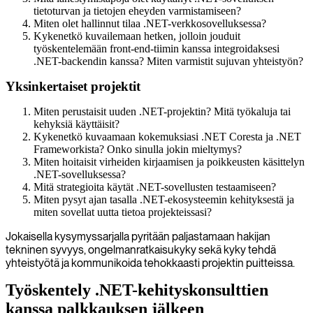
tietoturvan ja tietojen eheyden varmistamiseen?
Miten olet hallinnut tilaa .NET-verkkosovelluksessa?
Kykenetkö kuvailemaan hetken, jolloin jouduit
työskentelemään front-end-tiimin kanssa integroidaksesi
.NET-backendin kanssa? Miten varmistit sujuvan yhteistyön?
Yksinkertaiset projektit
Miten perustaisit uuden .NET-projektin? Mitä työkaluja tai
kehyksiä käyttäisit?
Kykenetkö kuvaamaan kokemuksiasi .NET Coresta ja .NET
Frameworkista? Onko sinulla jokin mieltymys?
Miten hoitaisit virheiden kirjaamisen ja poikkeusten käsittelyn
.NET-sovelluksessa?
Mitä strategioita käytät .NET-sovellusten testaamiseen?
Miten pysyt ajan tasalla .NET-ekosysteemin kehityksestä ja
miten sovellat uutta tietoa projekteissasi?
Jokaisella kysymyssarjalla pyritään paljastamaan hakijan
tekninen syvyys, ongelmanratkaisukyky sekä kyky tehdä
yhteistyötä ja kommunikoida tehokkaasti projektin puitteissa.
Työskentely .NET-kehityskonsulttien
kanssa palkkauksen jälkeen