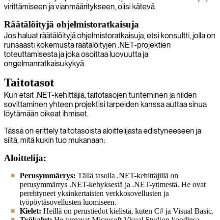
virittämiseen ja vianmääritykseen, olisi kätevä.
Räätälöityjä ohjelmistoratkaisuja
Jos haluat räätälöityjä ohjelmistoratkaisuja, etsi konsultti, jolla on
runsaasti kokemusta räätälöityjen .NET-projektien
toteuttamisesta ja joka osoittaa luovuutta ja
ongelmanratkaisukykyä.
Taitotasot
Kun etsit .NET-kehittäjiä, taitotasojen tunteminen ja niiden
sovittaminen yhteen projektisi tarpeiden kanssa auttaa sinua
löytämään oikeat ihmiset.
Tässä on erittely taitotasoista aloittelijasta edistyneeseen ja
siitä, mitä kukin tuo mukanaan:
Aloittelija:
Perusymmärrys:
Tällä tasolla .NET-kehittäjillä on
perusymmärrys .NET-kehyksestä ja .NET-ytimestä. He ovat
perehtyneet yksinkertaisten verkkosovellusten ja
työpöytäsovellusten luomiseen.
Kielet:
Heillä on perustiedot kielistä, kuten C# ja Visual Basic.
Työkalut:
He tuntevat Microsoft Visual Studion koodinsa