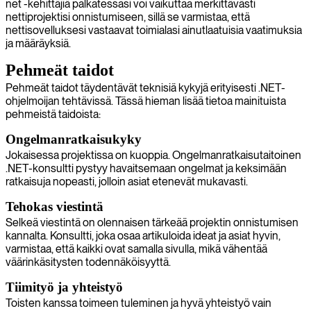
net -kehittäjiä palkatessasi voi vaikuttaa merkittävästi
nettiprojektisi onnistumiseen, sillä se varmistaa, että
nettisovelluksesi vastaavat toimialasi ainutlaatuisia vaatimuksia
ja määräyksiä.
Pehmeät taidot
Pehmeät taidot täydentävät teknisiä kykyjä erityisesti .NET-
ohjelmoijan tehtävissä. Tässä hieman lisää tietoa mainituista
pehmeistä taidoista:
Ongelmanratkaisukyky
Jokaisessa projektissa on kuoppia. Ongelmanratkaisutaitoinen
.NET-konsultti pystyy havaitsemaan ongelmat ja keksimään
ratkaisuja nopeasti, jolloin asiat etenevät mukavasti.
Tehokas viestintä
Selkeä viestintä on olennaisen tärkeää projektin onnistumisen
kannalta. Konsultti, joka osaa artikuloida ideat ja asiat hyvin,
varmistaa, että kaikki ovat samalla sivulla, mikä vähentää
väärinkäsitysten todennäköisyyttä.
Tiimityö ja yhteistyö
Toisten kanssa toimeen tuleminen ja hyvä yhteistyö vain