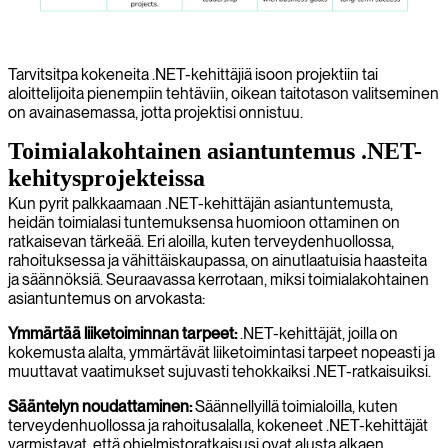
Tarvitsitpa kokeneita .NET-kehittäjiä isoon projektiin tai
aloittelijoita pienempiin tehtäviin, oikean taitotason valitseminen
on avainasemassa, jotta projektisi onnistuu.
Toimialakohtainen asiantuntemus .NET-
kehitysprojekteissa
Kun pyrit palkkaamaan .NET-kehittäjän asiantuntemusta,
heidän toimialasi tuntemuksensa huomioon ottaminen on
ratkaisevan tärkeää. Eri aloilla, kuten terveydenhuollossa,
rahoituksessa ja vähittäiskaupassa, on ainutlaatuisia haasteita
ja säännöksiä. Seuraavassa kerrotaan, miksi toimialakohtainen
asiantuntemus on arvokasta:
Ymmärtää liiketoiminnan tarpeet:
.NET-kehittäjät, joilla on
kokemusta alalta, ymmärtävät liiketoimintasi tarpeet nopeasti ja
muuttavat vaatimukset sujuvasti tehokkaiksi .NET-ratkaisuiksi.
Sääntelyn noudattaminen:
Säännellyillä toimialoilla, kuten
terveydenhuollossa ja rahoitusalalla, kokeneet .NET-kehittäjät
varmistavat, että ohjelmistoratkaisusi ovat alusta alkaen