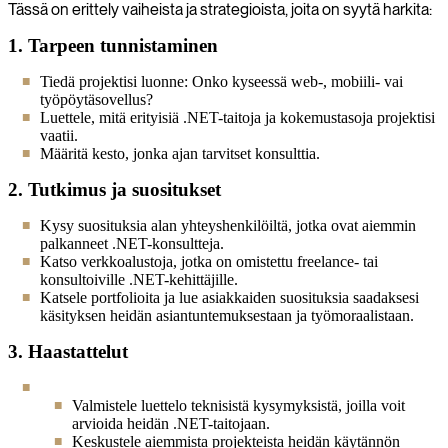
Tässä on erittely vaiheista ja strategioista, joita on syytä harkita:
1. Tarpeen tunnistaminen
Tiedä projektisi luonne: Onko kyseessä web-, mobiili- vai
työpöytäsovellus?
Luettele, mitä erityisiä .NET-taitoja ja kokemustasoja projektisi
vaatii.
Määritä kesto, jonka ajan tarvitset konsulttia.
2. Tutkimus ja suositukset
Kysy suosituksia alan yhteyshenkilöiltä, jotka ovat aiemmin
palkanneet .NET-konsultteja.
Katso verkkoalustoja, jotka on omistettu freelance- tai
konsultoiville .NET-kehittäjille.
Katsele portfolioita ja lue asiakkaiden suosituksia saadaksesi
käsityksen heidän asiantuntemuksestaan ja työmoraalistaan.
3. Haastattelut
Valmistele luettelo teknisistä kysymyksistä, joilla voit
arvioida heidän .NET-taitojaan.
Keskustele aiemmista projekteista heidän käytännön