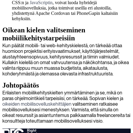
CSS:n ja
JavaScriptin
, voivat luoda hybridejä
mobiilisovelluksia, jotka toimivat useilla eri alustoilla,
yhdistettynä Apache Cordovan tai PhoneGapin kaltaisiin
kehyksiin.
Oikean kielen valitseminen
mobiilikehitystarpeisiin
Kun päätät mobiili- tai web-kehityskielestä, on tärkeää ottaa
huomioon projektisi erityisvaatimukset, käyttöjärjestelmät,
alustayhteensopivuus, kehitysresurssit ja tiimin valmiudet.
Kullakin kielellä on omat vahvuutensa ja näkökohtansa, ja oikea
valinta riippuu muun muassa budjetista, aikataulusta,
kohderyhmästä ja olemassa olevasta infrastruktuurista.
Johtopäätös
Erilaisten mobiilikehityskielten ymmärtäminen ja se, mikä on
paras ohjelmointikieli tarpeisiisi, on tärkeää. Sopivan kielen ja
oikeiden mobiilisovelluskehittäjien
valitseminen ratkaisee
mobiilisovelluksesi menestyksen. Varmista, että sinulla on
oikeat resurssit ja asiantuntemus palkkaamalla freelancereita tai
konsultteja toteuttamaan mobiilisovelluksesi visio.