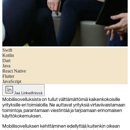
Swift
Miten valita oikea mobiilisovelluskehityskieli
Kotlin
Dart
Java
React Native
Flutter
JavaScript
Jaa LinkedInissä
Mobiilisovelluksista on tullut välttämättömiä kaikenkokoisille
yrityksille eri toimialoilla. Ne auttavat yrityksiä virtaviivaistamaan
toimintoja, parantamaan viestintää ja tarjoamaan erinomaisen
käyttökokemuksen..
Mobiilisovelluksen kehittäminen edellyttää kuitenkin oikean