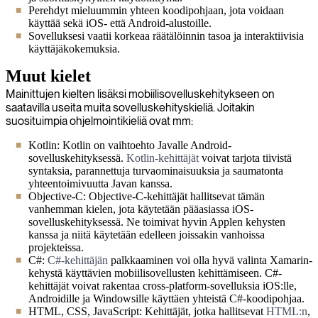
Perehdyt mieluummin yhteen koodipohjaan, jota voidaan
käyttää sekä iOS- että Android-alustoille.
Sovelluksesi vaatii korkeaa räätälöinnin tasoa ja interaktiivisia
käyttäjäkokemuksia.
Muut kielet
Mainittujen kielten lisäksi mobiilisovelluskehitykseen on
saatavilla useita muita sovelluskehityskieliä. Joitakin
suosituimpia ohjelmointikieliä ovat mm:
Kotlin: Kotlin on vaihtoehto Javalle Android-
sovelluskehityksessä.
Kotlin-kehittäjät
voivat tarjota tiivistä
syntaksia, parannettuja turvaominaisuuksia ja saumatonta
yhteentoimivuutta Javan kanssa.
Objective-C: Objective-C-kehittäjät hallitsevat tämän
vanhemman kielen, jota käytetään pääasiassa iOS-
sovelluskehityksessä. Ne toimivat hyvin Applen kehysten
kanssa ja niitä käytetään edelleen joissakin vanhoissa
projekteissa.
C#:
C#-kehittäjän
palkkaaminen voi olla hyvä valinta Xamarin-
kehystä käyttävien mobiilisovellusten kehittämiseen. C#-
kehittäjät voivat rakentaa cross-platform-sovelluksia iOS:lle,
Androidille ja Windowsille käyttäen yhteistä C#-koodipohjaa.
HTML, CSS, JavaScript: Kehittäjät, jotka hallitsevat
HTML:n
,