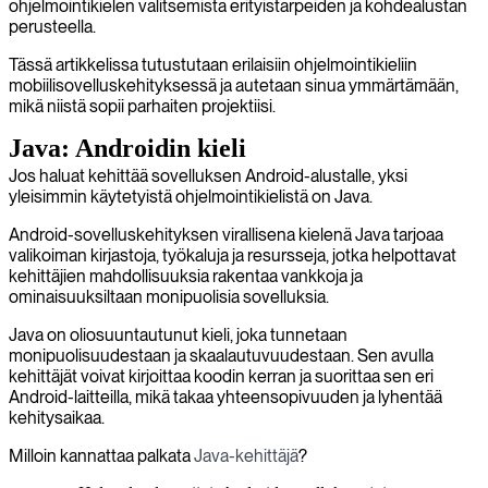
ohjelmointikielen valitsemista erityistarpeiden ja kohdealustan
perusteella.
Tässä artikkelissa tutustutaan erilaisiin ohjelmointikieliin
mobiilisovelluskehityksessä ja autetaan sinua ymmärtämään,
mikä niistä sopii parhaiten projektiisi.
Java: Androidin kieli
Jos haluat kehittää sovelluksen Android-alustalle, yksi
yleisimmin käytetyistä ohjelmointikielistä on Java.
Android-sovelluskehityksen virallisena kielenä Java tarjoaa
valikoiman kirjastoja, työkaluja ja resursseja, jotka helpottavat
kehittäjien mahdollisuuksia rakentaa vankkoja ja
ominaisuuksiltaan monipuolisia sovelluksia.
Java on oliosuuntautunut kieli, joka tunnetaan
monipuolisuudestaan ja skaalautuvuudestaan. Sen avulla
kehittäjät voivat kirjoittaa koodin kerran ja suorittaa sen eri
Android-laitteilla, mikä takaa yhteensopivuuden ja lyhentää
kehitysaikaa.
Milloin kannattaa palkata
Java-kehittäjä
?