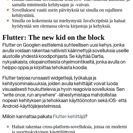
samalla minimoida kehitysajan ja -vaivan.
Sovelluksesi vaatii usein päivityksiä tai sinulla on rajallinen
kehitystiimi.
Sinulla on kokemusta tai mieltymystä JavaScriptistä ja haluat
hyödyntää sen olemassa olevia kirjastoja ja kehyksiä.
Flutter: The new kid on the block
Flutter on Googlen esittelemä suhteellisen uusi kehys, jonka
avulla voidaan rakentaa natiivisti käännettyjä sovelluksia useille
alustoille yhdestä koodipohjasta. Se käyttää Dartia,
nykyaikaista, oliopainotteista ohjelmointikieltä, jonka avulla on
helppo oppia ja kirjoittaa tehokasta koodia.
Flutter tarjoaa runsaasti widgettejä, työkaluja ja
kehitysominaisuuksia, joiden avulla kehittäjät voivat luoda
visuaalisesti houkuttelevia ja hyvin reagoivia sovelluksia. Sen
“write once, run anywhere” -lähestymistapa mahdollistaa
nopean kehityksen ja tehokkaan käyttöönoton sekä iOS- että
Android-käyttöjärjestelmissä.
Milloin kannattaa palkata
Flutter-kehittäjä
?
Haluat rakentaa cross-platform-sovelluksia, joissa on moderni
ja suorituskykyinen käyttöliittymä.