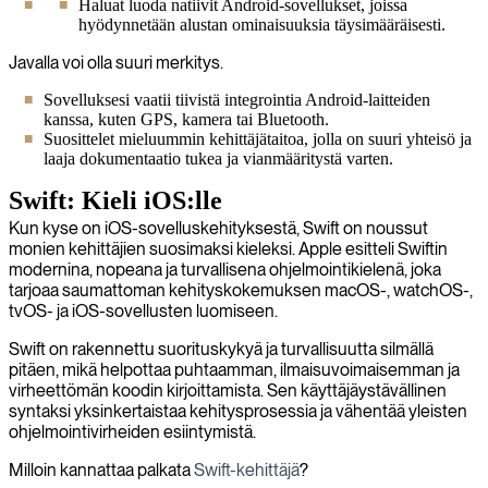
Haluat luoda natiivit Android-sovellukset, joissa
hyödynnetään alustan ominaisuuksia täysimääräisesti.
Javalla voi olla suuri merkitys.
Sovelluksesi vaatii tiivistä integrointia Android-laitteiden
kanssa, kuten GPS, kamera tai Bluetooth.
Suosittelet mieluummin kehittäjätaitoa, jolla on suuri yhteisö ja
laaja dokumentaatio tukea ja vianmääritystä varten.
Swift: Kieli iOS:lle
Kun kyse on iOS-sovelluskehityksestä, Swift on noussut
monien kehittäjien suosimaksi kieleksi. Apple esitteli Swiftin
modernina, nopeana ja turvallisena ohjelmointikielenä, joka
tarjoaa saumattoman kehityskokemuksen macOS-, watchOS-,
tvOS- ja iOS-sovellusten luomiseen.
Swift on rakennettu suorituskykyä ja turvallisuutta silmällä
pitäen, mikä helpottaa puhtaamman, ilmaisuvoimaisemman ja
virheettömän koodin kirjoittamista. Sen käyttäjäystävällinen
syntaksi yksinkertaistaa kehitysprosessia ja vähentää yleisten
ohjelmointivirheiden esiintymistä.
Milloin kannattaa palkata
Swift-kehittäjä
?