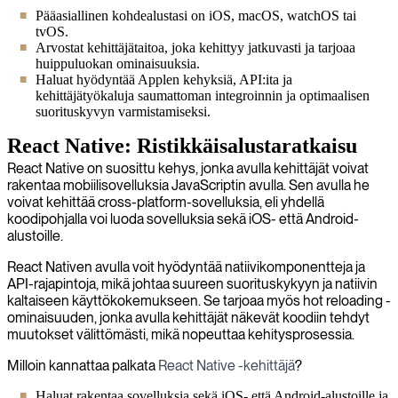
Pääasiallinen kohdealustasi on iOS, macOS, watchOS tai
tvOS.
Arvostat kehittäjätaitoa, joka kehittyy jatkuvasti ja tarjoaa
huippuluokan ominaisuuksia.
Haluat hyödyntää Applen kehyksiä, API:ita ja
kehittäjätyökaluja saumattoman integroinnin ja optimaalisen
suorituskyvyn varmistamiseksi.
React Native: Ristikkäisalustaratkaisu
React Native on suosittu kehys, jonka avulla kehittäjät voivat
rakentaa mobiilisovelluksia JavaScriptin avulla. Sen avulla he
voivat kehittää cross-platform-sovelluksia, eli yhdellä
koodipohjalla voi luoda sovelluksia sekä iOS- että Android-
alustoille.
React Nativen avulla voit hyödyntää natiivikomponentteja ja
API-rajapintoja, mikä johtaa suureen suorituskykyyn ja natiivin
kaltaiseen käyttökokemukseen. Se tarjoaa myös hot reloading -
ominaisuuden, jonka avulla kehittäjät näkevät koodiin tehdyt
muutokset välittömästi, mikä nopeuttaa kehitysprosessia.
Milloin kannattaa palkata
React Native -kehittäjä
?
Haluat rakentaa sovelluksia sekä iOS- että Android-alustoille ja