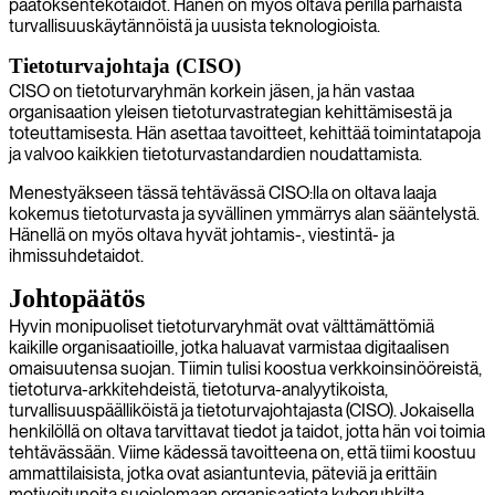
päätöksentekotaidot. Hänen on myös oltava perillä parhaista
turvallisuuskäytännöistä ja uusista teknologioista.
Tietoturvajohtaja (CISO)
CISO on tietoturvaryhmän korkein jäsen, ja hän vastaa
organisaation yleisen tietoturvastrategian kehittämisestä ja
toteuttamisesta. Hän asettaa tavoitteet, kehittää toimintatapoja
ja valvoo kaikkien tietoturvastandardien noudattamista.
Menestyäkseen tässä tehtävässä CISO:lla on oltava laaja
kokemus tietoturvasta ja syvällinen ymmärrys alan sääntelystä.
Hänellä on myös oltava hyvät johtamis-, viestintä- ja
ihmissuhdetaidot.
Johtopäätös
Hyvin monipuoliset tietoturvaryhmät ovat välttämättömiä
kaikille organisaatioille, jotka haluavat varmistaa digitaalisen
omaisuutensa suojan. Tiimin tulisi koostua verkkoinsinööreistä,
tietoturva-arkkitehdeistä, tietoturva-analyytikoista,
turvallisuuspäälliköistä ja tietoturvajohtajasta (CISO). Jokaisella
henkilöllä on oltava tarvittavat tiedot ja taidot, jotta hän voi toimia
tehtävässään. Viime kädessä tavoitteena on, että tiimi koostuu
ammattilaisista, jotka ovat asiantuntevia, päteviä ja erittäin
motivoituneita suojelemaan organisaatiota kyberuhkilta.