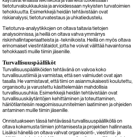
käyttävät erilaisia tekniikoita ja välineitä tutkiessaan
tietoturvaloukkauksia ja arvioidessaan nykyisten turvatoimien
tehokkuutta. Esimerkkejä heidän tehtävistään ovat
riskianalyysi, tietoturvatestaus ja uhkatiedustelu.
Tietoturva-analyytikkojen on oltava taitavia tietojen
analysoinnissa, ja heillä on oltava vahva ymmärrys
riskinhallintaperiaatteista ja -tekniikoista. Heillä on myös oltava
erinomaiset viestintätaidot, jotta he voivat välittää havaintonsa
tehokkaasti muille tiimin jäsenille.
Turvallisuuspäälliköt
Turvallisuuspäälliköiden tehtävänä on valvoa koko
turvallisuustiimiä ja varmistaa, että sen valmiudet ovat ajan
tasalla. He varmistavat, että tiimi on asianmukaisesti koulutettu,
organisoitu ja varustettu käsittelemään mahdollisia
turvallisuusuhkia. Esimerkkejä heidän tehtävistään ovat
turvallisuuskäytäntöjen kehittäminen ja toteuttaminen,
häiriötilanteisiin reagoimissuunnitelmien laatiminen ja ohjeiden
antaminen muille tiimin jäsenille.
Onnistuakseen tässä tehtävässä turvallisuuspäälliköllä on
oltava kokemusta tiimien johtamisesta ja projektien hallinnasta.
Lisäksi hänellä on oltava vahvat organisointi-, viestintä- ja