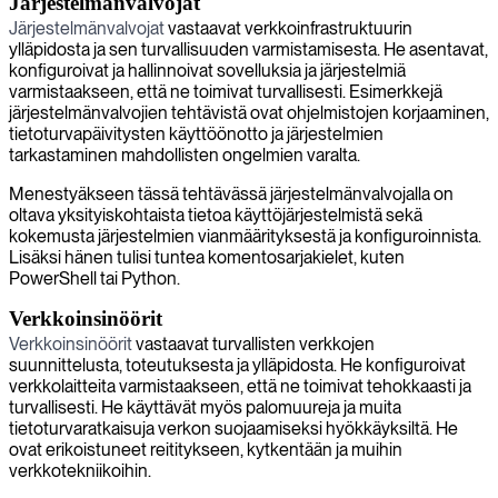
Järjestelmänvalvojat
Järjestelmänvalvojat
vastaavat verkkoinfrastruktuurin
ylläpidosta ja sen turvallisuuden varmistamisesta. He asentavat,
konfiguroivat ja hallinnoivat sovelluksia ja järjestelmiä
varmistaakseen, että ne toimivat turvallisesti. Esimerkkejä
järjestelmänvalvojien tehtävistä ovat ohjelmistojen korjaaminen,
tietoturvapäivitysten käyttöönotto ja järjestelmien
tarkastaminen mahdollisten ongelmien varalta.
Menestyäkseen tässä tehtävässä järjestelmänvalvojalla on
oltava yksityiskohtaista tietoa käyttöjärjestelmistä sekä
kokemusta järjestelmien vianmäärityksestä ja konfiguroinnista.
Lisäksi hänen tulisi tuntea komentosarjakielet, kuten
PowerShell tai Python.
Verkkoinsinöörit
Verkkoinsinöörit
vastaavat turvallisten verkkojen
suunnittelusta, toteutuksesta ja ylläpidosta. He konfiguroivat
verkkolaitteita varmistaakseen, että ne toimivat tehokkaasti ja
turvallisesti. He käyttävät myös palomuureja ja muita
tietoturvaratkaisuja verkon suojaamiseksi hyökkäyksiltä. He
ovat erikoistuneet reititykseen, kytkentään ja muihin
verkkotekniikoihin.