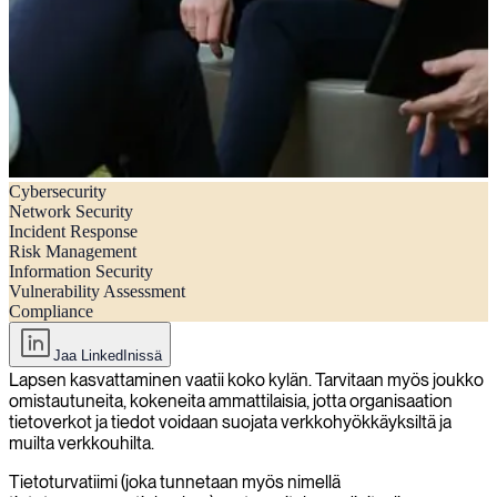
Cybersecurity
Helppo ja nopea opas tietoturvaryhmän roolien ja vastuualueiden
Network Security
ymmärtämiseen.
Incident Response
Risk Management
Helppo ja nopea opas tietoturvaryhmän roolien ja vastuualueiden
Information Security
ymmärtämiseen.
Vulnerability Assessment
Compliance
Jaa LinkedInissä
Lapsen kasvattaminen vaatii koko kylän. Tarvitaan myös joukko
omistautuneita, kokeneita ammattilaisia, jotta organisaation
tietoverkot ja tiedot voidaan suojata verkkohyökkäyksiltä ja
muilta verkkouhilta.
Tietoturvatiimi (joka tunnetaan myös nimellä