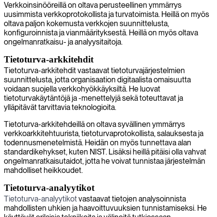
Verkkoinsinööreillä on oltava perusteellinen ymmärrys
uusimmista verkkoprotokollista ja turvatoimista. Heillä on myös
oltava paljon kokemusta verkkojen suunnittelusta,
konfiguroinnista ja vianmäärityksestä. Heillä on myös oltava
ongelmanratkaisu- ja analyysitaitoja.
Tietoturva-arkkitehdit
Tietoturva-arkkitehdit vastaavat tietoturvajärjestelmien
suunnittelusta, jotta organisaation digitaalista omaisuutta
voidaan suojella verkkohyökkäyksiltä. He luovat
tietoturvakäytäntöjä ja -menettelyjä sekä toteuttavat ja
ylläpitävät tarvittavia teknologioita.
Tietoturva-arkkitehdeillä on oltava syvällinen ymmärrys
verkkoarkkitehtuurista, tietoturvaprotokollista, salauksesta ja
todennusmenetelmistä. Heidän on myös tunnettava alan
standardikehykset, kuten NIST. Lisäksi heillä pitäisi olla vahvat
ongelmanratkaisutaidot, jotta he voivat tunnistaa järjestelmän
mahdolliset heikkoudet.
Tietoturva-analyytikot
Tietoturva-analyytikot
vastaavat tietojen analysoinnista
mahdollisten uhkien ja haavoittuvuuksien tunnistamiseksi. He