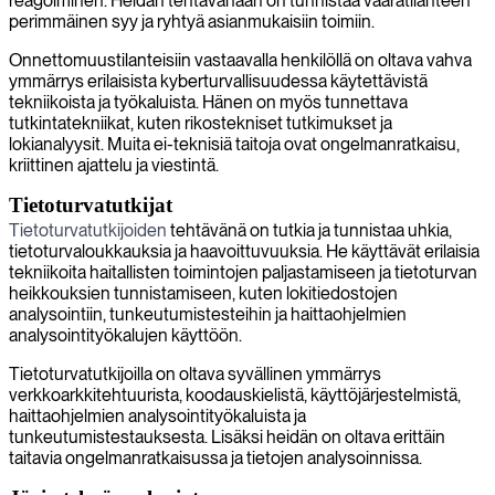
reagoiminen. Heidän tehtävänään on tunnistaa vaaratilanteen
perimmäinen syy ja ryhtyä asianmukaisiin toimiin.
Onnettomuustilanteisiin vastaavalla henkilöllä on oltava vahva
ymmärrys erilaisista kyberturvallisuudessa käytettävistä
tekniikoista ja työkaluista. Hänen on myös tunnettava
tutkintatekniikat, kuten rikostekniset tutkimukset ja
lokianalyysit. Muita ei-teknisiä taitoja ovat ongelmanratkaisu,
kriittinen ajattelu ja viestintä.
Tietoturvatutkijat
Tietoturvatutkijoiden
tehtävänä on tutkia ja tunnistaa uhkia,
tietoturvaloukkauksia ja haavoittuvuuksia. He käyttävät erilaisia
tekniikoita haitallisten toimintojen paljastamiseen ja tietoturvan
heikkouksien tunnistamiseen, kuten lokitiedostojen
analysointiin, tunkeutumistesteihin ja haittaohjelmien
analysointityökalujen käyttöön.
Tietoturvatutkijoilla on oltava syvällinen ymmärrys
verkkoarkkitehtuurista, koodauskielistä, käyttöjärjestelmistä,
haittaohjelmien analysointityökaluista ja
tunkeutumistestauksesta. Lisäksi heidän on oltava erittäin
taitavia ongelmanratkaisussa ja tietojen analysoinnissa.