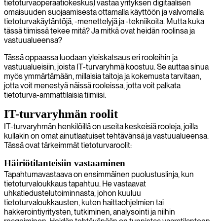
tietoturvaoperaatiokeskus) vastaa yrityksen digitaalisen
omaisuuden suojaamisesta ottamalla käyttöön ja valvomalla
tietoturvakäytäntöjä, -menettelyjä ja -tekniikoita. Mutta kuka
tässä tiimissä tekee mitä? Ja mitkä ovat heidän roolinsa ja
vastuualueensa?
Tässä oppaassa luodaan yleiskatsaus eri rooleihin ja
vastuualueisiin, joista IT-turvaryhmä koostuu. Se auttaa sinua
myös ymmärtämään, millaisia taitoja ja kokemusta tarvitaan,
jotta voit menestyä näissä rooleissa, jotta voit palkata
tietoturva-ammattilaisia tiimiisi.
IT-turvaryhmän roolit
IT-turvaryhmän henkilöillä on useita keskeisiä rooleja, joilla
kullakin on omat ainutlaatuiset tehtävänsä ja vastuualueensa.
Tässä ovat tärkeimmät tietoturvaroolit:
Häiriötilanteisiin vastaaminen
Tapahtumavastaava on ensimmäinen puolustuslinja, kun
tietoturvaloukkaus tapahtuu. He vastaavat
uhkatiedustelutoiminnasta, johon kuuluu
tietoturvaloukkausten, kuten haittaohjelmien tai
hakkerointiyritysten, tutkiminen, analysointi ja niihin