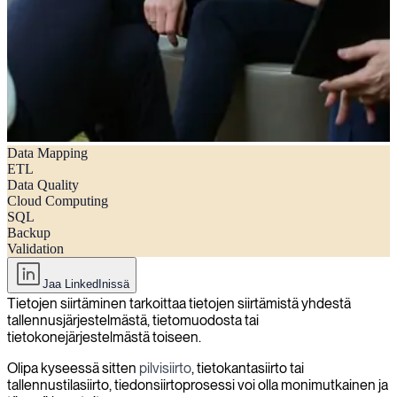
Data Mapping
5 tärkeää vaihetta onnistuneeseen tiedonsiirtoon
ETL
Data Quality
Cloud Computing
SQL
Backup
Validation
Jaa LinkedInissä
Tietojen siirtäminen tarkoittaa tietojen siirtämistä yhdestä
tallennusjärjestelmästä, tietomuodosta tai
tietokonejärjestelmästä toiseen.
Olipa kyseessä sitten
pilvisiirto
, tietokantasiirto tai
tallennustilasiirto, tiedonsiirtoprosessi voi olla monimutkainen ja