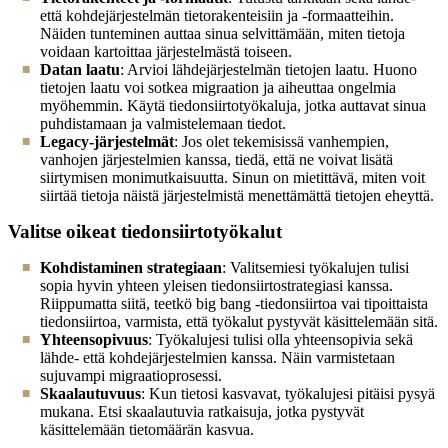
että kohdejärjestelmän tietorakenteisiin ja -formaatteihin.
Näiden tunteminen auttaa sinua selvittämään, miten tietoja
voidaan kartoittaa järjestelmästä toiseen.
Datan laatu
: Arvioi lähdejärjestelmän tietojen laatu. Huono
tietojen laatu voi sotkea migraation ja aiheuttaa ongelmia
myöhemmin. Käytä tiedonsiirtotyökaluja, jotka auttavat sinua
puhdistamaan ja valmistelemaan tiedot.
Legacy-järjestelmät
: Jos olet tekemisissä vanhempien,
vanhojen järjestelmien kanssa, tiedä, että ne voivat lisätä
siirtymisen monimutkaisuutta. Sinun on mietittävä, miten voit
siirtää tietoja näistä järjestelmistä menettämättä tietojen eheyttä.
Valitse oikeat tiedonsiirtotyökalut
Kohdistaminen strategiaan
: Valitsemiesi työkalujen tulisi
sopia hyvin yhteen yleisen tiedonsiirtostrategiasi kanssa.
Riippumatta siitä, teetkö big bang -tiedonsiirtoa vai tipoittaista
tiedonsiirtoa, varmista, että työkalut pystyvät käsittelemään sitä.
Yhteensopivuus
: Työkalujesi tulisi olla yhteensopivia sekä
lähde- että kohdejärjestelmien kanssa. Näin varmistetaan
sujuvampi migraatioprosessi.
Skaalautuvuus
: Kun tietosi kasvavat, työkalujesi pitäisi pysyä
mukana. Etsi skaalautuvia ratkaisuja, jotka pystyvät
käsittelemään tietomäärän kasvua.