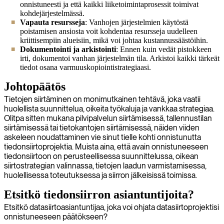
onnistuneesti ja että kaikki liiketoimintaprosessit toimivat
kohdejärjestelmässä.
Vapauta resursseja
: Vanhojen järjestelmien käytöstä
poistamisen ansiosta voit kohdentaa resursseja uudelleen
kriittisempiin alueisiin, mikä voi johtaa kustannussäästöihin.
Dokumentointi ja arkistointi
: Ennen kuin vedät pistokkeen
irti, dokumentoi vanhan järjestelmän tila. Arkistoi kaikki tärkeät
tiedot osana varmuuskopiointistrategiaasi.
Johtopäätös
Tietojen siirtäminen on monimutkainen tehtävä, joka vaatii
huolellista suunnittelua, oikeita työkaluja ja vankkaa strategiaa.
Olitpa sitten mukana pilvipalvelun siirtämisessä, tallennustilan
siirtämisessä tai tietokantojen siirtämisessä, näiden viiden
askeleen noudattaminen vie sinut tielle kohti onnistunutta
tiedonsiirtoprojektia. Muista aina, että avain onnistuneeseen
tiedonsiirtoon on perusteellisessa suunnittelussa, oikean
siirtostrategian valinnassa, tietojen laadun varmistamisessa,
huolellisessa toteutuksessa ja siirron jälkeisissä toimissa.
Etsitkö tiedonsiirron asiantuntijoita?
Etsitkö datasiirtoasiantuntijaa, joka voi ohjata datasiirtoprojektisi
onnistuneeseen päätökseen?