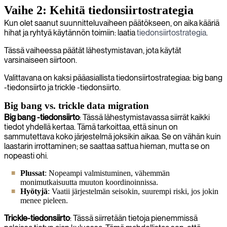
Vaihe 2: Kehitä tiedonsiirtostrategia
Kun olet saanut suunnitteluvaiheen päätökseen, on aika kääriä
hihat ja ryhtyä käytännön toimiin: laatia
tiedonsiirtostrategia
.
Tässä vaiheessa päätät lähestymistavan, jota käytät
varsinaiseen siirtoon.
Valittavana on kaksi pääasiallista tiedonsiirtostrategiaa: big bang
-tiedonsiirto ja trickle -tiedonsiirto.
Big bang vs. trickle data migration
Big bang -tiedonsiirto
: Tässä lähestymistavassa siirrät kaikki
tiedot yhdellä kertaa. Tämä tarkoittaa, että sinun on
sammutettava koko järjestelmä joksikin aikaa. Se on vähän kuin
laastarin irrottaminen; se saattaa sattua hieman, mutta se on
nopeasti ohi.
Plussat
: Nopeampi valmistuminen, vähemmän
monimutkaisuutta muuton koordinoinnissa.
Hyötyjä
: Vaatii järjestelmän seisokin, suurempi riski, jos jokin
menee pieleen.
Trickle-tiedonsiirto
: Tässä siirretään tietoja pienemmissä