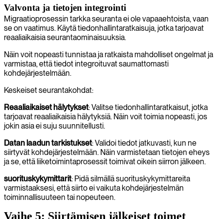
Valvonta ja tietojen integrointi
Migraatioprosessin tarkka seuranta ei ole vapaaehtoista, vaan
se on vaatimus. Käytä tiedonhallintaratkaisuja, jotka tarjoavat
reaaliaikaisia seurantaominaisuuksia.
Näin voit nopeasti tunnistaa ja ratkaista mahdolliset ongelmat ja
varmistaa, että tiedot integroituvat saumattomasti
kohdejärjestelmään.
Keskeiset seurantakohdat:
Reaaliaikaiset hälytykset
: Valitse tiedonhallintaratkaisut, jotka
tarjoavat reaaliaikaisia hälytyksiä. Näin voit toimia nopeasti, jos
jokin asia ei suju suunnitellusti.
Datan laadun tarkistukset
: Validoi tiedot jatkuvasti, kun ne
siirtyvät kohdejärjestelmään. Näin varmistetaan tietojen eheys
ja se, että liiketoimintaprosessit toimivat oikein siirron jälkeen.
suorituskykymittarit
: Pidä silmällä suorituskykymittareita
varmistaaksesi, että siirto ei vaikuta kohdejärjestelmän
toiminnallisuuteen tai nopeuteen.
Vaihe 5: Siirtämisen jälkeiset toimet