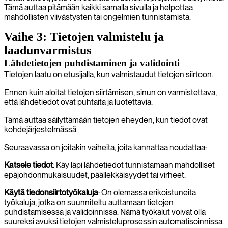
Tämä auttaa pitämään kaikki samalla sivulla ja helpottaa
mahdollisten viivästysten tai ongelmien tunnistamista.
Vaihe 3: Tietojen valmistelu ja
laadunvarmistus
Lähdetietojen puhdistaminen ja validointi
Tietojen laatu on etusijalla, kun valmistaudut tietojen siirtoon.
Ennen kuin aloitat tietojen siirtämisen, sinun on varmistettava,
että lähdetiedot ovat puhtaita ja luotettavia.
Tämä auttaa säilyttämään tietojen eheyden, kun tiedot ovat
kohdejärjestelmässä.
Seuraavassa on joitakin vaiheita, joita kannattaa noudattaa:
Katsele tiedot
: Käy läpi lähdetiedot tunnistamaan mahdolliset
epäjohdonmukaisuudet, päällekkäisyydet tai virheet.
Käytä tiedonsiirtotyökaluja
: On olemassa erikoistuneita
työkaluja, jotka on suunniteltu auttamaan tietojen
puhdistamisessa ja validoinnissa. Nämä työkalut voivat olla
suureksi avuksi tietojen valmisteluprosessin automatisoinnissa.