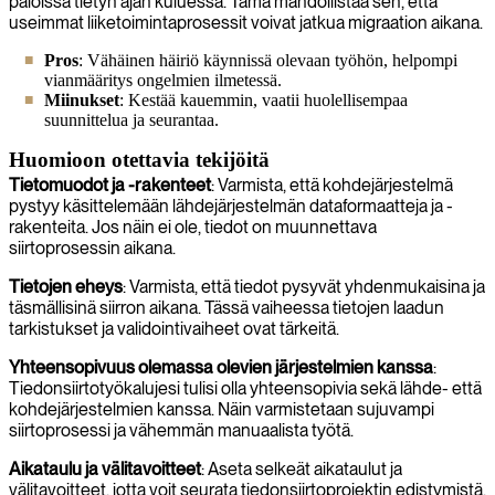
paloissa tietyn ajan kuluessa. Tämä mahdollistaa sen, että
useimmat liiketoimintaprosessit voivat jatkua migraation aikana.
Pros
: Vähäinen häiriö käynnissä olevaan työhön, helpompi
vianmääritys ongelmien ilmetessä.
Miinukset
: Kestää kauemmin, vaatii huolellisempaa
suunnittelua ja seurantaa.
Huomioon otettavia tekijöitä
Tietomuodot ja -rakenteet
: Varmista, että kohdejärjestelmä
pystyy käsittelemään lähdejärjestelmän dataformaatteja ja -
rakenteita. Jos näin ei ole, tiedot on muunnettava
siirtoprosessin aikana.
Tietojen eheys
: Varmista, että tiedot pysyvät yhdenmukaisina ja
täsmällisinä siirron aikana. Tässä vaiheessa tietojen laadun
tarkistukset ja validointivaiheet ovat tärkeitä.
Yhteensopivuus olemassa olevien järjestelmien kanssa
:
Tiedonsiirtotyökalujesi tulisi olla yhteensopivia sekä lähde- että
kohdejärjestelmien kanssa. Näin varmistetaan sujuvampi
siirtoprosessi ja vähemmän manuaalista työtä.
Aikataulu ja välitavoitteet
: Aseta selkeät aikataulut ja
välitavoitteet, jotta voit seurata tiedonsiirtoprojektin edistymistä.