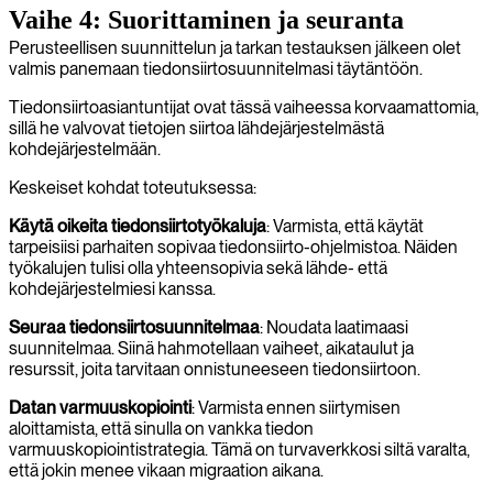
Vaihe 4: Suorittaminen ja seuranta
Perusteellisen suunnittelun ja tarkan testauksen jälkeen olet
valmis panemaan tiedonsiirtosuunnitelmasi täytäntöön.
Tiedonsiirtoasiantuntijat ovat tässä vaiheessa korvaamattomia,
sillä he valvovat tietojen siirtoa lähdejärjestelmästä
kohdejärjestelmään.
Keskeiset kohdat toteutuksessa:
Käytä oikeita tiedonsiirtotyökaluja
: Varmista, että käytät
tarpeisiisi parhaiten sopivaa tiedonsiirto-ohjelmistoa. Näiden
työkalujen tulisi olla yhteensopivia sekä lähde- että
kohdejärjestelmiesi kanssa.
Seuraa tiedonsiirtosuunnitelmaa
: Noudata laatimaasi
suunnitelmaa. Siinä hahmotellaan vaiheet, aikataulut ja
resurssit, joita tarvitaan onnistuneeseen tiedonsiirtoon.
Datan varmuuskopiointi
: Varmista ennen siirtymisen
aloittamista, että sinulla on vankka tiedon
varmuuskopiointistrategia. Tämä on turvaverkkosi siltä varalta,
että jokin menee vikaan migraation aikana.