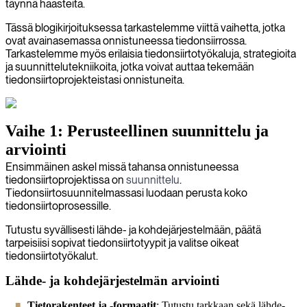
täynnä haasteita.
Tässä blogikirjoituksessa tarkastelemme viittä vaihetta, jotka
ovat avainasemassa onnistuneessa tiedonsiirrossa.
Tarkastelemme myös erilaisia tiedonsiirtotyökaluja, strategioita
ja suunnittelutekniikoita, jotka voivat auttaa tekemään
tiedonsiirtoprojekteistasi onnistuneita.
Vaihe 1: Perusteellinen suunnittelu ja
arviointi
Ensimmäinen askel missä tahansa onnistuneessa
tiedonsiirtoprojektissa on
suunnittelu
.
Tiedonsiirtosuunnitelmassasi luodaan perusta koko
tiedonsiirtoprosessille.
Tutustu syvällisesti lähde- ja kohdejärjestelmään, päätä
tarpeisiisi sopivat tiedonsiirtotyypit ja valitse oikeat
tiedonsiirtotyökalut.
Lähde- ja kohdejärjestelmän arviointi
Tietorakenteet ja -formaatit
: Tutustu tarkkaan sekä lähde-