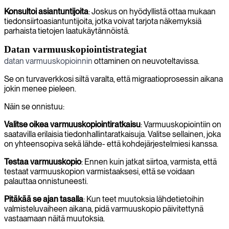
Konsultoi asiantuntijoita
: Joskus on hyödyllistä ottaa mukaan
tiedonsiirtoasiantuntijoita, jotka voivat tarjota näkemyksiä
parhaista tietojen laatukäytännöistä.
Datan varmuuskopiointistrategiat
datan varmuuskopioinnin
ottaminen on neuvoteltavissa.
Se on turvaverkkosi siltä varalta, että migraatioprosessin aikana
jokin menee pieleen.
Näin se onnistuu:
Valitse oikea varmuuskopiointiratkaisu
: Varmuuskopiointiin on
saatavilla erilaisia tiedonhallintaratkaisuja. Valitse sellainen, joka
on yhteensopiva sekä lähde- että kohdejärjestelmiesi kanssa.
Testaa varmuuskopio
: Ennen kuin jatkat siirtoa, varmista, että
testaat varmuuskopion varmistaaksesi, että se voidaan
palauttaa onnistuneesti.
Pitäkää se ajan tasalla
: Kun teet muutoksia lähdetietoihin
valmisteluvaiheen aikana, pidä varmuuskopio päivitettynä
vastaamaan näitä muutoksia.