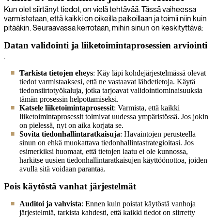
Kun olet siirtänyt tiedot, on vielä tehtävää. Tässä vaiheessa
varmistetaan, että kaikki on oikeilla paikoillaan ja toimii niin kuin
pitääkin. Seuraavassa kerrotaan, mihin sinun on keskityttävä:
Datan validointi ja liiketoimintaprosessien arviointi
.
Tarkista tietojen eheys
: Käy läpi kohdejärjestelmässä olevat
tiedot varmistaaksesi, että ne vastaavat lähdetietoja. Käytä
tiedonsiirtotyökaluja, jotka tarjoavat validointiominaisuuksia
tämän prosessin helpottamiseksi.
Katsele liiketoimintaprosessit
: Varmista, että kaikki
liiketoimintaprosessit toimivat uudessa ympäristössä. Jos jokin
on pielessä, nyt on aika korjata se.
Sovita tiedonhallintaratkaisuja
: Havaintojen perusteella
sinun on ehkä muokattava tiedonhallintastrategioitasi. Jos
esimerkiksi huomaat, että tietojen laatu ei ole kunnossa,
harkitse uusien tiedonhallintaratkaisujen käyttöönottoa, joiden
avulla sitä voidaan parantaa.
Pois käytöstä vanhat järjestelmät
Auditoi ja vahvista
: Ennen kuin poistat käytöstä vanhoja
järjestelmiä, tarkista kahdesti, että kaikki tiedot on siirretty