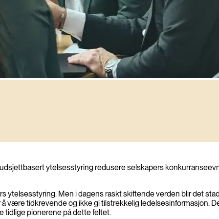
udsjettbasert ytelsesstyring redusere selskapers konkurranseevne
rs ytelsesstyring. Men i dagens raskt skiftende verden blir det stad
for å være tidkrevende og ikke gi tilstrekkelig ledelsesinformasjon
e tidlige pionerene på dette feltet.