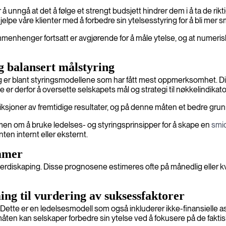
 å unngå at det å følge et strengt budsjett hindrer dem i å ta de rik
e våre klienter med å forbedre sin ytelsesstyring for å bli mer sm
sammenhenger fortsatt er avgjørende for å måle ytelse, og at numer
g balansert målstyring
 er blant styringsmodellene som har fått mest oppmerksomhet. Dis
r derfor å oversette selskapets mål og strategi til nøkkelindikato
ksjoner av fremtidige resultater, og på denne måten et bedre grunn
 men om å bruke ledelses- og styringsprinsipper for å skape en
smi
en internt eller eksternt.
mmer
 verdiskaping. Disse prognosene estimeres ofte på månedlig eller kv
ing til vurdering av suksessfaktorer
A. Dette er en ledelsesmodell som også inkluderer ikke-finansielle 
måten kan selskaper forbedre sin ytelse ved å fokusere på de faktis