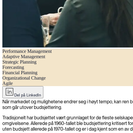
Performance Management
Beyond Budgeting – Prestasjonsstyring i en raskt skiftende verden
Adaptive Management
Strategic Planning
Forecasting
Financial Planning
Organizational Change
Agile
Del på LinkedIn
Når markedet og mulighetene endrer seg i høyt tempo, kan ren b
som går utover budsjettering.
Tradisjonelt har budsjettet vært grunnlaget for de fleste selskape
omgivelsene. Allerede på 1960-tallet ble budsjettering kritisert 
uten budsjett allerede på 1970-tallet og er i dag kjent som en av d