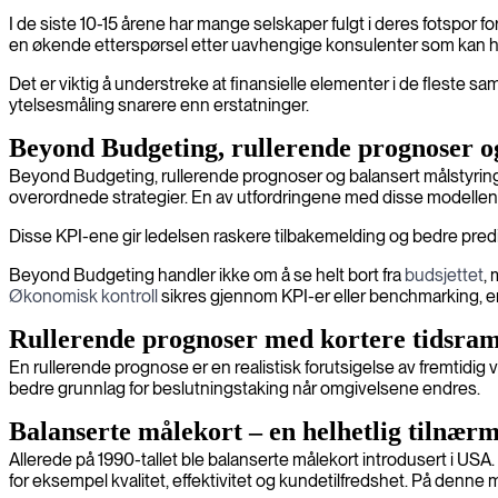
I de siste 10-15 årene har mange selskaper fulgt i deres fotspor for
en økende etterspørsel etter uavhengige konsulenter som kan hjelp
Det er viktig å understreke at finansielle elementer i de fleste 
ytelsesmåling snarere enn erstatninger.
Beyond Budgeting, rullerende prognoser o
Beyond Budgeting, rullerende prognoser og balansert målstyring
overordnede strategier. En av utfordringene med disse modellene e
Disse KPI-ene gir ledelsen raskere tilbakemelding og bedre predi
Beyond Budgeting handler ikke om å se helt bort fra
budsjettet
,
Økonomisk kontroll
sikres gjennom KPI-er eller benchmarking, ent
Rullerende prognoser med kortere tidsra
En rullerende prognose er en realistisk forutsigelse av fremtidig
bedre grunnlag for beslutningstaking når omgivelsene endres.
Balanserte målekort – en helhetlig tilnærm
Allerede på 1990-tallet ble balanserte målekort introdusert i US
for eksempel kvalitet, effektivitet og kundetilfredshet. På denne 