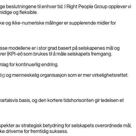
tige beslutningene til enhver tid. I Right People Group opplever vi
idige og fleksible.
iske og ikke-numeriske målinger er supplerende midler for
se modellene er i stor grad basert på selskapenes mål og
rer (KPI-er) som brukes til å måle selskapets fremgang.
lag for kontinuerlig endring.
dig
og menneskelig organisasjon som er mer virkelighetsrettet.
artalsvis basis, og den kortere tidshorisonten gir ledelsen et
aspekter av strategisk betydning for selskapets overordnede mål,
ke driverne for fremtidig suksess.