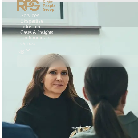
Services
Ekspertise
Industrier
Cases & Insights
For kandidater
Om oss
NB