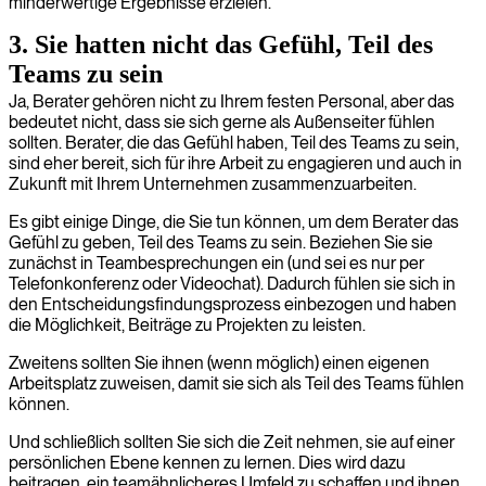
minderwertige Ergebnisse erzielen.
3. Sie hatten nicht das Gefühl, Teil des
Teams zu sein
Ja, Berater gehören nicht zu Ihrem festen Personal, aber das
bedeutet nicht, dass sie sich gerne als Außenseiter fühlen
sollten. Berater, die das Gefühl haben, Teil des Teams zu sein,
sind eher bereit, sich für ihre Arbeit zu engagieren und auch in
Zukunft mit Ihrem Unternehmen zusammenzuarbeiten.
Es gibt einige Dinge, die Sie tun können, um dem Berater das
Gefühl zu geben, Teil des Teams zu sein. Beziehen Sie sie
zunächst in Teambesprechungen ein (und sei es nur per
Telefonkonferenz oder Videochat). Dadurch fühlen sie sich in
den Entscheidungsfindungsprozess einbezogen und haben
die Möglichkeit, Beiträge zu Projekten zu leisten.
Zweitens sollten Sie ihnen (wenn möglich) einen eigenen
Arbeitsplatz zuweisen, damit sie sich als Teil des Teams fühlen
können.
Und schließlich sollten Sie sich die Zeit nehmen, sie auf einer
persönlichen Ebene kennen zu lernen. Dies wird dazu
beitragen, ein teamähnlicheres Umfeld zu schaffen und ihnen