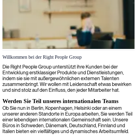
Werden Sie Mitglied unseres Teams
Willkommen bei der Right People Group
Würden Sie gerne in einer internationalen Organisation mitarbeiten,
Die Right People Group unterstützt ihre Kunden bei der
in der Ihre Arbeit einen großen Einfluss hat?
Entwicklung erstklassiger Produkte und Dienstleistungen,
indem sie sie mit außergewöhnlichen externen Talenten
zusammenbringt. Wir wollen mit Leidenschaft etwas bewirken
und sind stolz auf den Einfluss, den jeder Mitarbeiter hat.
Werden Sie Teil unseres internationalen Teams
Ob Sie nun in Berlin, Kopenhagen, Helsinki oder an einem
unserer anderen Standorte in Europa arbeiten, Sie werden Teil
einer lebendigen internationalen Gemeinschaft sein. Unsere
Büros in Schweden, Dänemark, Deutschland, Finnland und
Italien bieten ein vielfältiges und dynamisches Arbeitsumfeld.