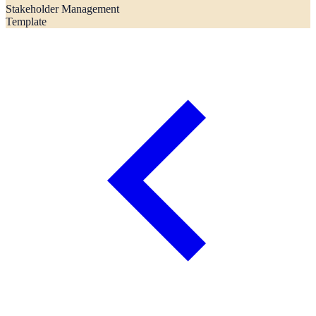
Stakeholder Management
Template