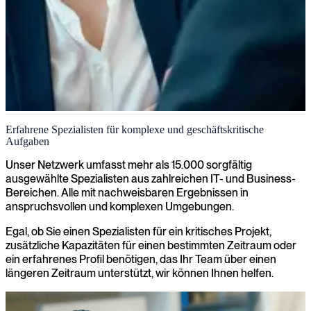
IT- und Unternehmensberater
Erfahrene Spezialisten für komplexe und geschäftskritische
Aufgaben
Erfahrene Berater, die sowohl Ihr Geschäft als auch Ihre
Technologie verstehen. Wir helfen Ihnen, das passende Profil zu
Unser Netzwerk umfasst mehr als 15.000 sorgfältig
finden, ob für einen befristeten Einsatz oder eine langfristige Rolle.
ausgewählte Spezialisten aus zahlreichen IT- und Business-
Bereichen. Alle mit nachweisbaren Ergebnissen in
anspruchsvollen und komplexen Umgebungen.
Egal, ob Sie einen Spezialisten für ein kritisches Projekt,
zusätzliche Kapazitäten für einen bestimmten Zeitraum oder
ein erfahrenes Profil benötigen, das Ihr Team über einen
längeren Zeitraum unterstützt, wir können Ihnen helfen.