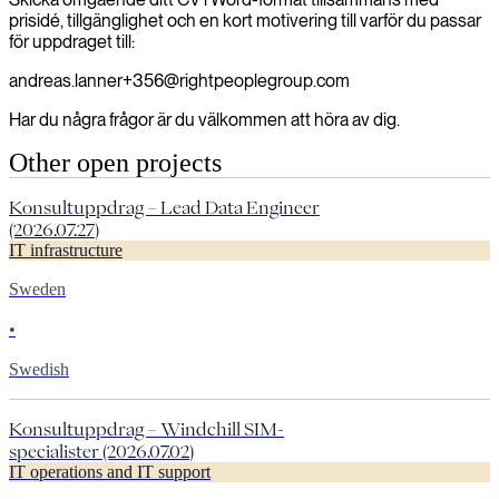
prisidé, tillgänglighet och en kort motivering till varför du passar
för uppdraget till:
andreas.lanner+356@rightpeoplegroup.com
Har du några frågor är du välkommen att höra av dig.
Other open projects
Konsultuppdrag – Lead Data Engineer
(2026.07.27)
IT infrastructure
Sweden
•
Swedish
Konsultuppdrag – Windchill SIM-
specialister (2026.07.02)
IT operations and IT support