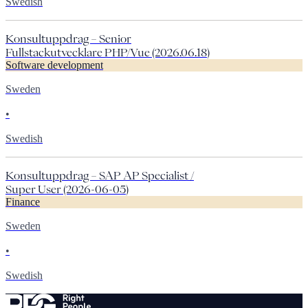
Swedish
Konsultuppdrag – Senior
Fullstackutvecklare PHP/Vue (2026.06.18)
Software development
Sweden
•
Swedish
Konsultuppdrag – SAP AP Specialist /
Super User (2026-06-05)
Finance
Sweden
•
Swedish