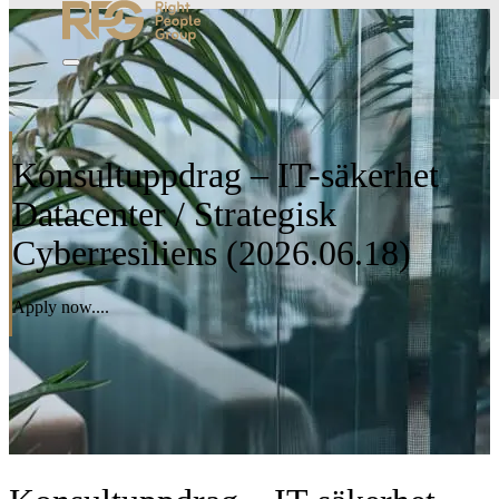
Konsultuppdrag – IT-säkerhet
Datacenter / Strategisk
Cyberresiliens (2026.06.18)
Apply now....