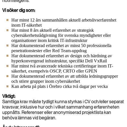
hotintelligens.
Vi söker dig som:
Har minst 12 års sammanhållen aktuell arbetslivserfarenhet
inom IT-säkerhet
Har minst 8 års aktuell erfarenhet av strategisk
cybersäkerhetsrådgivning för svenska myndigheter eller
organisationer inom kritisk IT-infrastruktur
Har dokumenterad erfarenhet av minst 50 professionella
penetrationstester eller Red Team-uppdrag
Har dokumenterad erfarenhet av design och härdning av
hyperkonvergerad infrastruktur, specifikt Dell VxRail
Har minst två avancerade tekniska certifieringar inom IT-
säkerhet, exempelvis OSCP, CRTO eller GPEN
Har dokumenterad erfarenhet av att utbilda ledningsgrupper
och större grupper inom cybersäkerhet
Kan arbeta på plats i Örebro cirka två dagar per vecka
Viktigt:
Samtliga krav måste tydligt kunna styrkas i CV och/eller separat
kravsvar, inklusive hur och i vilket sammanhang erfarenheten
uppnåtts. Referenser eller anonymiserad projektlista kan
behöva lämnas vid begäran.