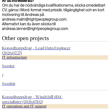
Är du intresserad?
Om du har de nödvändiga kvalifikationerna, skicka omedelbart
CV, gärna i Word-format med prisidé, tillgänglighet och en kort
motivering till Andreas på
andreas.malm@rightpeoplegroup.com.
Alternativt kan du även skicka till
andreas.lanner@rightpeoplegroup.com.
Other open projects
Konsultuppdrag – Lead Data Engineer
(2026.07.27)
IT infrastructure
Sweden
•
Swedish
Konsultuppdrag – Windchill SIM-
specialister (2026.07.02)
IT operations and IT support