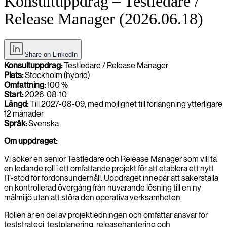
Konsultuppdrag – Testledare /
Release Manager (2026.06.18)
Share on LinkedIn
Konsultuppdrag:
Testledare / Release Manager
Plats:
Stockholm (hybrid)
Omfattning:
100 %
Start:
2026-08-10
Längd:
Till 2027-08-09, med möjlighet till förlängning ytterligare
12 månader
Språk:
Svenska
Om uppdraget:
Vi söker en senior Testledare och Release Manager som vill ta
en ledande roll i ett omfattande projekt för att etablera ett nytt
IT-stöd för fordonsunderhåll. Uppdraget innebär att säkerställa
en kontrollerad övergång från nuvarande lösning till en ny
målmiljö utan att störa den operativa verksamheten.
Rollen är en del av projektledningen och omfattar ansvar för
teststrategi, testplanering, releasehantering och