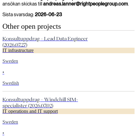
ansökan skickas till
andreas.lanner@rightpeoplegroup.com
.
Sista svarsdag:
2026-06-23
Other open projects
Konsultuppdrag – Lead Data Engineer
(2026.07.27)
IT infrastructure
Sweden
•
Swedish
Konsultuppdrag – Windchill SIM-
specialister (2026.07.02)
IT operations and IT support
Sweden
•