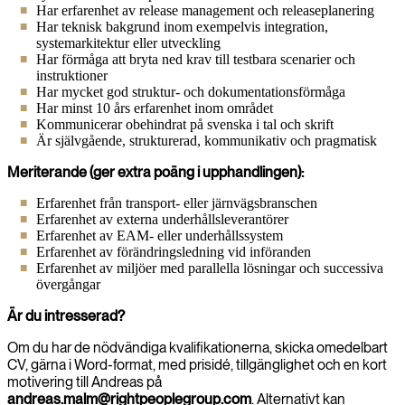
Har erfarenhet av release management och releaseplanering
Har teknisk bakgrund inom exempelvis integration,
systemarkitektur eller utveckling
Har förmåga att bryta ned krav till testbara scenarier och
instruktioner
Har mycket god struktur- och dokumentationsförmåga
Har minst 10 års erfarenhet inom området
Kommunicerar obehindrat på svenska i tal och skrift
Är självgående, strukturerad, kommunikativ och pragmatisk
Meriterande (ger extra poäng i upphandlingen):
Erfarenhet från transport- eller järnvägsbranschen
Erfarenhet av externa underhållsleverantörer
Erfarenhet av EAM- eller underhållssystem
Erfarenhet av förändringsledning vid införanden
Erfarenhet av miljöer med parallella lösningar och successiva
övergångar
Är du intresserad?
Om du har de nödvändiga kvalifikationerna, skicka omedelbart
CV, gärna i Word-format, med prisidé, tillgänglighet och en kort
motivering till Andreas på
andreas.malm@rightpeoplegroup.com
. Alternativt kan