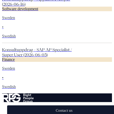
(2026-06-16)
Software development
Sweden
•
Swedish
Konsultuppdrag – SAP AP Specialist /
Super User (2026-06-05)
Finance
Sweden
•
Swedish
Privacy policy
ESG
Join our team
Contact
Contact us