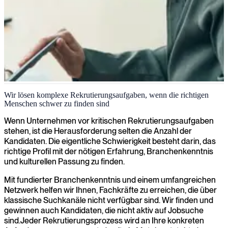
Rekrutierung
Wir lösen komplexe Rekrutierungsaufgaben, wenn die richtigen
Menschen schwer zu finden sind
Wir rekrutieren gefragte Kandidaten im Bereich IT und Business
und verschaffen Ihnen Zugang zu spezialisierten Profilen, die über
Wenn Unternehmen vor kritischen Rekrutierungsaufgaben
klassische Suchkanäle kaum erreichbar sind.
stehen, ist die Herausforderung selten die Anzahl der
Kandidaten. Die eigentliche Schwierigkeit besteht darin, das
richtige Profil mit der nötigen Erfahrung, Branchenkenntnis
und kulturellen Passung zu finden.
Mit fundierter Branchenkenntnis und einem umfangreichen
Netzwerk helfen wir Ihnen, Fachkräfte zu erreichen, die über
klassische Suchkanäle nicht verfügbar sind. Wir finden und
gewinnen auch Kandidaten, die nicht aktiv auf Jobsuche
sind.Jeder Rekrutierungsprozess wird an Ihre konkreten