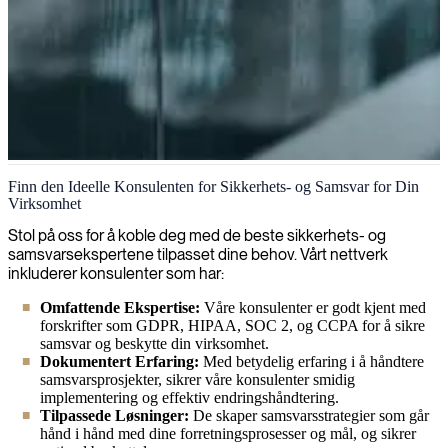
Sikkerhet og samsvar
Finn den Ideelle Konsulenten for Sikkerhets- og Samsvar for Din
Virksomhet
Vi tilbyr skreddersydde sikkerhets- og compliance-løsninger som
beskytter virksomheten din mot trusler, samtidig som vi sikrer at
Stol på oss for å koble deg med de beste sikkerhets- og
krav fra myndigheter blir etterfulgt.
samsvarsekspertene tilpasset dine behov. Vårt nettverk
inkluderer konsulenter som har:
Omfattende Ekspertise:
Våre konsulenter er godt kjent med
forskrifter som GDPR, HIPAA, SOC 2, og CCPA for å sikre
samsvar og beskytte din virksomhet.
Dokumentert Erfaring:
Med betydelig erfaring i å håndtere
samsvarsprosjekter, sikrer våre konsulenter smidig
implementering og effektiv endringshåndtering.
Tilpassede Løsninger:
De skaper samsvarsstrategier som går
hånd i hånd med dine forretningsprosesser og mål, og sikrer