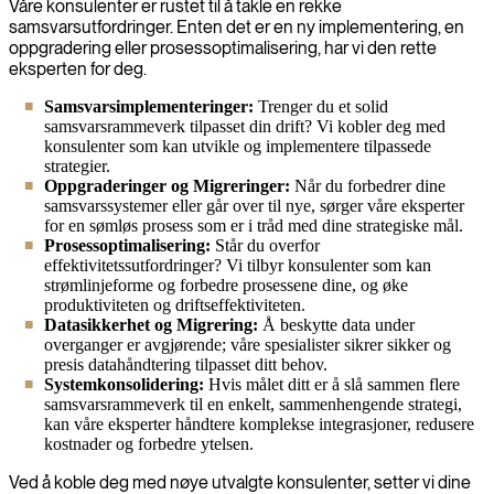
Våre konsulenter er rustet til å takle en rekke
samsvarsutfordringer. Enten det er en ny implementering, en
oppgradering eller prosessoptimalisering, har vi den rette
eksperten for deg.
Samsvarsimplementeringer:
Trenger du et solid
samsvarsrammeverk tilpasset din drift? Vi kobler deg med
konsulenter som kan utvikle og implementere tilpassede
strategier.
Oppgraderinger og Migreringer:
Når du forbedrer dine
samsvarssystemer eller går over til nye, sørger våre eksperter
for en sømløs prosess som er i tråd med dine strategiske mål.
Prosessoptimalisering:
Står du overfor
effektivitetssutfordringer? Vi tilbyr konsulenter som kan
strømlinjeforme og forbedre prosessene dine, og øke
produktiviteten og driftseffektiviteten.
Datasikkerhet og Migrering:
Å beskytte data under
overganger er avgjørende; våre spesialister sikrer sikker og
presis datahåndtering tilpasset ditt behov.
Systemkonsolidering:
Hvis målet ditt er å slå sammen flere
samsvarsrammeverk til en enkelt, sammenhengende strategi,
kan våre eksperter håndtere komplekse integrasjoner, redusere
kostnader og forbedre ytelsen.
Ved å koble deg med nøye utvalgte konsulenter, setter vi dine