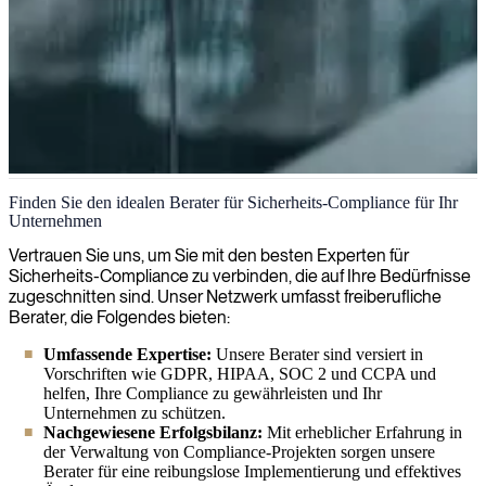
Sicherheits-Compliance
Finden Sie den idealen Berater für Sicherheits-Compliance für Ihr
Unternehmen
Wir bieten maßgeschneiderte Sicherheits- und Compliance-
Lösungen an, die Ihr Unternehmen vor Bedrohungen schützen und
Vertrauen Sie uns, um Sie mit den besten Experten für
gleichzeitig die Einhaltung regulatorischer Anforderungen
Sicherheits-Compliance zu verbinden, die auf Ihre Bedürfnisse
sicherstellen.
zugeschnitten sind. Unser Netzwerk umfasst freiberufliche
Berater, die Folgendes bieten:
Umfassende Expertise:
Unsere Berater sind versiert in
Vorschriften wie GDPR, HIPAA, SOC 2 und CCPA und
helfen, Ihre Compliance zu gewährleisten und Ihr
Unternehmen zu schützen.
Nachgewiesene Erfolgsbilanz:
Mit erheblicher Erfahrung in
der Verwaltung von Compliance-Projekten sorgen unsere
Berater für eine reibungslose Implementierung und effektives