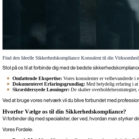
Sikkerhedskompliance
Find den Ideelle Sikkerhedskompliance Konsulent til din Virksomhed
Vi tilbyder skræddersyede sikkerheds- og compliance-løsninger, der be
Stol på os til at forbinde dig med de bedste sikkerhedskomplianc
Omfattende Ekspertise:
Vores konsulenter er velbevandrede i
Dokumenteret Erfaringsgrundlag:
Med betydelig erfaring i at
Skræddersyede Løsninger:
De skaber overholdelsesstrategier, d
Ved at bruge vores netværk vil du blive forbundet med profession
Hvorfor Vælge os til din Sikkerhedskompliance?
Vi forbinder dig med specialister, der ved, hvordan man styrker d
Vores Fordele: