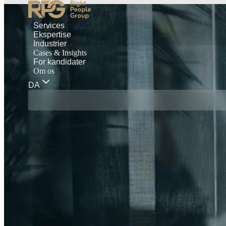
Services
Ekspertise
Industrier
Cases & Insights
For kandidater
Om os
DA