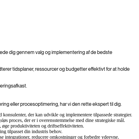
ejlede dig gennem valg og implementering af de bedste
erer tidsplaner, ressourcer og budgetter effektivt for at holde
eringsafkast.
g eller procesoptimering, har vi den rette ekspert til dig.
konsulenter, der kan udvikle og implementere tilpassede strategier.
sløs proces, der er i overensstemmelse med dine strategiske mål.
 øge produktiviteten og driftseffektiviteten.
ng tilpasset din industris behov.
kse integrationer, reducere omkostninger og forbedre ydeevne.