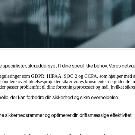
skytter din virksomhed mod trusler og samtidig sikrer overholdelse af r
e specialister, skræddersyet til dine specifikke behov. Vores netv
 reguleringer som GDPR, HIPAA, SOC 2 og CCPA, som hjælper med at s
 håndtere overholdelsesprojekter sikrer vores konsulenter en glidende i
er passer problemfrit til dine forretningsprocesser og mål, hvilket sikre
elle, der kan forbedre din sikkerhed og sikre overholdelse.
ine sikkerhedsrammer og optimerer din driftsmæssige effektivitet.