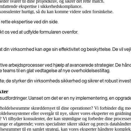
er svarer til dine projektkrav, og sikrer det rette match.
mfattende ekspertise i sikkerhedskompliance.
konsulenter hurtigt, så du kan komme videre uden forsinkelse.
rette ekspertise ved din side.
kt os ved at udfylde formularen ovenfor.
 din virksomhed kan øge sin effektivitet og beskyttelse. De vil v
ktive arbejdsprocesser ved hjælp af avancerede strategier. De håndt
teams til en glat vedtagelse af nye overholdelsestiltag.
e; de styrker din virksomheds sikkerhed og sikrer et robust invest
kter
sudfordringer. Uanset om det er en ny implementering, en opgraderin
holdelsesramme skræddersyet til dine operationer? Vi forbinder dig med 
delsessystemer eller overgår til nye, sikrer vores eksperter en gnidning
 Vi tilbyder konsulenter, der kan strømligne og forbedre dine processer,
ge er afgørende; vores specialister sikrer sikker og præcis datahåndteri
elsesrammer til en samlet strategi, kan vores eksperter håndtere komple