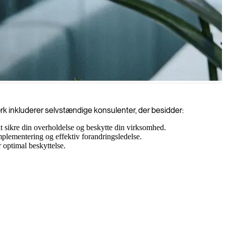
egulatoriske krav.
ærk inkluderer selvstændige konsulenter, der besidder:
ikre din overholdelse og beskytte din virksomhed.
mplementering og effektiv forandringsledelse.
r optimal beskyttelse.