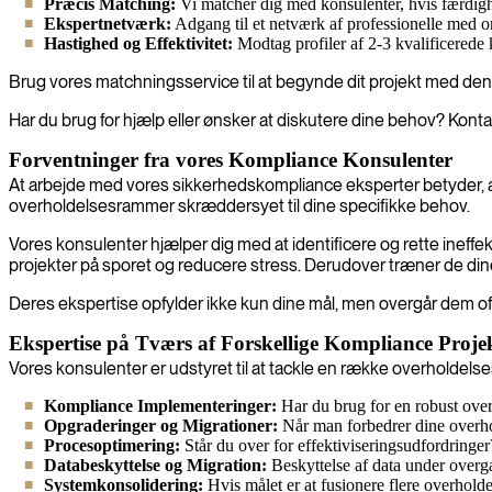
Præcis Matching:
Vi matcher dig med konsulenter, hvis færdighed
Ekspertnetværk:
Adgang til et netværk af professionelle med o
Hastighed og Effektivitet:
Modtag profiler af 2-3 kvalificerede 
Brug vores matchningsservice til at begynde dit projekt med den 
Har du brug for hjælp eller ønsker at diskutere dine behov? Konta
Forventninger fra vores Kompliance Konsulenter
At arbejde med vores sikkerhedskompliance eksperter betyder, at
overholdelsesrammer skræddersyet til dine specifikke behov.
Vores konsulenter hjælper dig med at identificere og rette ineffe
projekter på sporet og reducere stress. Derudover træner de dine 
Deres ekspertise opfylder ikke kun dine mål, men overgår dem oft
Ekspertise på Tværs af Forskellige Kompliance Proje
Vores konsulenter er udstyret til at tackle en række overholdelse
Kompliance Implementeringer:
Har du brug for en robust over
Opgraderinger og Migrationer:
Når man forbedrer dine overhol
Procesoptimering:
Står du over for effektiviseringsudfordringer?
Databeskyttelse og Migration:
Beskyttelse af data under overgan
Systemkonsolidering:
Hvis målet er at fusionere flere overhold