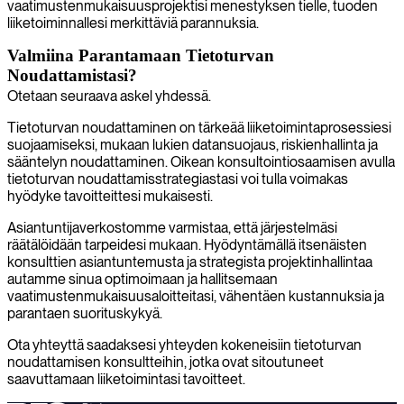
vaatimustenmukaisuusprojektisi menestyksen tielle, tuoden
liiketoiminnallesi merkittäviä parannuksia.
Valmiina Parantamaan Tietoturvan
Noudattamistasi?
Otetaan seuraava askel yhdessä.
Tietoturvan noudattaminen on tärkeää liiketoimintaprosessiesi
suojaamiseksi, mukaan lukien datansuojaus, riskienhallinta ja
sääntelyn noudattaminen. Oikean konsultointiosaamisen avulla
tietoturvan noudattamisstrategiastasi voi tulla voimakas
hyödyke tavoitteittesi mukaisesti.
Asiantuntijaverkostomme varmistaa, että järjestelmäsi
räätälöidään tarpeidesi mukaan. Hyödyntämällä itsenäisten
konsulttien asiantuntemusta ja strategista projektinhallintaa
autamme sinua optimoimaan ja hallitsemaan
vaatimustenmukaisuusaloitteitasi, vähentäen kustannuksia ja
parantaen suorituskykyä.
Ota yhteyttä saadaksesi yhteyden kokeneisiin tietoturvan
noudattamisen konsultteihin, jotka ovat sitoutuneet
saavuttamaan liiketoimintasi tavoitteet.