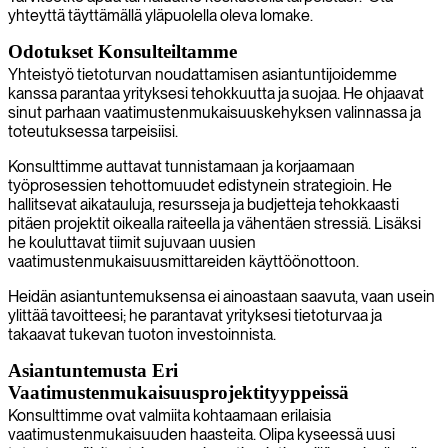
yhteyttä täyttämällä yläpuolella oleva lomake.
Odotukset Konsulteiltamme
Yhteistyö tietoturvan noudattamisen asiantuntijoidemme
kanssa parantaa yrityksesi tehokkuutta ja suojaa. He ohjaavat
sinut parhaan vaatimustenmukaisuuskehyksen valinnassa ja
toteutuksessa tarpeisiisi.
Konsulttimme auttavat tunnistamaan ja korjaamaan
työprosessien tehottomuudet edistynein strategioin. He
hallitsevat aikatauluja, resursseja ja budjetteja tehokkaasti
pitäen projektit oikealla raiteella ja vähentäen stressiä. Lisäksi
he kouluttavat tiimit sujuvaan uusien
vaatimustenmukaisuusmittareiden käyttöönottoon.
Heidän asiantuntemuksensa ei ainoastaan saavuta, vaan usein
ylittää tavoitteesi; he parantavat yrityksesi tietoturvaa ja
takaavat tukevan tuoton investoinnista.
Asiantuntemusta Eri
Vaatimustenmukaisuusprojektityyppeissä
Konsulttimme ovat valmiita kohtaamaan erilaisia
vaatimustenmukaisuuden haasteita. Olipa kyseessä uusi