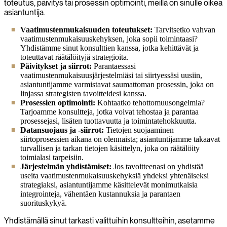
toteutus, päivitys tai prosessin optimointi, meillä on sinulle oikea
asiantuntija.
Vaatimustenmukaisuuden toteutukset:
Tarvitsetko vahvan
vaatimustenmukaisuuskehyksen, joka sopii toimintaasi?
Yhdistämme sinut konsulttien kanssa, jotka kehittävät ja
toteuttavat räätälöityjä strategioita.
Päivitykset ja siirrot:
Parantaessasi
vaatimustenmukaisuusjärjestelmiäsi tai siirtyessäsi uusiin,
asiantuntijamme varmistavat saumattoman prosessin, joka on
linjassa strategisten tavoitteidesi kanssa.
Prosessien optimointi:
Kohtaatko tehottomuusongelmia?
Tarjoamme konsultteja, jotka voivat tehostaa ja parantaa
prosessejasi, lisäten tuottavuutta ja toimintatehokkuutta.
Datansuojaus ja -siirrot:
Tietojen suojaaminen
siirtoprosessien aikana on olennaista; asiantuntijamme takaavat
turvallisen ja tarkan tietojen käsittelyn, joka on räätälöity
toimialasi tarpeisiin.
Järjestelmän yhdistämiset:
Jos tavoitteenasi on yhdistää
useita vaatimustenmukaisuuskehyksiä yhdeksi yhtenäiseksi
strategiaksi, asiantuntijamme käsittelevät monimutkaisia
integrointeja, vähentäen kustannuksia ja parantaen
suorituskykyä.
Yhdistämällä sinut tarkasti valittuihin konsultteihin, asetamme