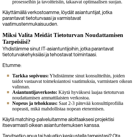
prosesseihin ja tavoitteisiin, takaavat optimaalisen suojan.
Käyttämällä verkostoamme, löydät asiantuntijat, jotka
parantavat tietoturvaasi ja varmistavat
vaatimustenmukaisuuden.
Miksi Valita Meidät Tietoturvan Noudattamisen
Tarpeisiisi?
Yhdistämme sinut IT-asiantuntijoihin, jotka parantavat
tietoturvakehyksiäsi ja tehostavat toimintaasi.
Etumme:
Tarkka sopivuus:
Yhdistämme sinut konsultteihin, joiden
taidot vastaavat toimeksiantosi vaatimuksia, varmistaen oikean
valinnan.
Asiantuntijaverkosto:
Käytä hyväksesi laajaa tietoturvan
noudattamisen ammattilaisten verkostoa.
Nopeus ja tehokkuus:
Saat 2-3 pätevää konsulttiprofiilia
nopeasti, mikä mahdollistaa nopean etenemisen.
Käytä matching-palveluitamme aloittaaksesi projektisi
itsevarmasti oikean asiantuntemuksen kanssa.
Tarvitsetko apua tai haluatko keskustella tarpeistasi? Ota