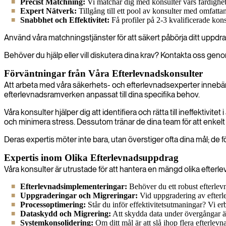
Precist Matchning:
Vi matchar dig med konsulter vars färdighet
Expert Nätverk:
Tillgång till ett pool av konsulter med omfatta
Snabbhet och Effektivitet:
Få profiler på 2-3 kvalificerade kons
Använd våra matchningstjänster för att säkert påbörja ditt uppdrag
Behöver du hjälp eller vill diskutera dina krav? Kontakta oss genom 
Förväntningar från Våra Efterlevnadskonsulter
Att arbeta med våra säkerhets- och efterlevnadsexperter innebär 
efterlevnadsramverken anpassat till dina specifika behov.
Våra konsulter hjälper dig att identifiera och rätta till ineffektivi
och minimera stress. Dessutom tränar de dina team för att enkelt
Deras expertis möter inte bara, utan överstiger ofta dina mål; de 
Expertis inom Olika Efterlevnadsuppdrag
Våra konsulter är utrustade för att hantera en mängd olika efterl
Efterlevnadsimplementeringar:
Behöver du ett robust efterlev
Uppgraderingar och Migreringar:
Vid uppgradering av efterle
Processoptimering:
Står du inför effektivitetsutmaningar? Vi er
Dataskydd och Migrering:
Att skydda data under övergångar är 
Systemkonsolidering:
Om ditt mål är att slå ihop flera efterle