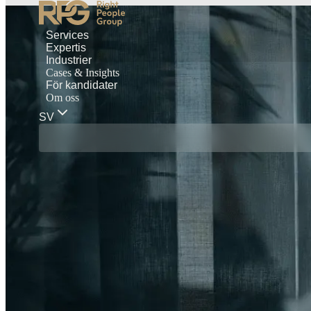
Services
Expertis
Industrier
Cases & Insights
För kandidater
Om oss
SV