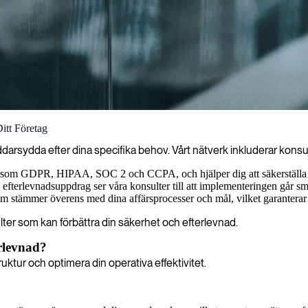
Ditt Företag
dar ditt företag från hot samtidigt som vi säkerställer att regelefterle
ddarsydda efter dina specifika behov. Vårt nätverk inkluderar konsu
 som GDPR, HIPAA, SOC 2 och CCPA, och hjälper dig att säkerställa att
fterlevnadsuppdrag ser våra konsulter till att implementeringen går smid
om stämmer överens med dina affärsprocesser och mål, vilket garanterar
er som kan förbättra din säkerhet och efterlevnad.
erlevnad?
uktur och optimera din operativa effektivitet.