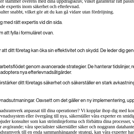
er stämmer överens med dina uppdragskrav, vilket garanterar rätt passf
nde expertis inom säkerhet och efterlevnad.
ulter snabbt, vilket gör att du kan gå vidare utan fördröjning.
 med rätt expertis vid din sida.
att fylla i formuläret ovan.
att ditt företag kan öka sin effektivitet och skydd. De leder dig 
tet i arbetsflödet genom avancerade strategier. De hanterar tidslinjer,
 adoptera nya efterlevnadsåtgärder.
förstärker ditt företags säkerhet och säkerställer en stark avkastni
evnadsutmaningar. Oavsett om det gäller en ny implementering, uppgr
nadsramverk anpassat till dina operationer? Vi kopplar ihop dig med ko
vnadssystem eller övergång till nya, säkerställer våra experter en smi
bjuder konsulter som kan strömlinjeforma och förbättra dina processer, vi
avgörande; våra specialister säkerställer säker och noggrann datahanter
vnadsramverk till en enda sammanhängande strategi, kan våra experter han