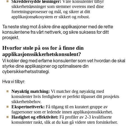
Skreddersydde løsninger:
Våre konsulenter tilbyr
sikkerhetsløsninger som stemmer overens med dine
forretningsprosesser og mål, og sikrer at ditt
applikasjonsøkosystem er sikkert og robust.
Ta neste steg mot å sikre dine applikasjoner med de rette
konsulentene fra vårt nettverk, og sikre suksess for ditt
prosjekt.
Hvorfor stole på oss for å finne din
applikasjonssikkerhetskonsulent?
Vi kobler deg med erfarne konsulenter som vet hvordan de skal
styrke dine applikasjoner og optimalisere din
cybersikkerhetsstrategi.
Hva vi tilbyr:
Nøyaktig matching:
Vi matcher deg nøyaktig med
konsulenter hvis ferdigheter er perfekt tilpasset ditt prosjekts
sikkerhetsbehov.
Ekspertnettverk:
Få tilgang til en kuratert gruppe av
fagpersoner som er ledende innen applikasjonssikkerhet.
Hastighet og effektivitet:
Få profiler av 2-3 kvalifiserte
konsulenter raskt, slik at du kan gå videre uten forsinkelser.