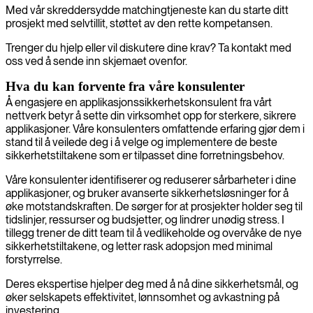
Med vår skreddersydde matchingtjeneste kan du starte ditt
prosjekt med selvtillit, støttet av den rette kompetansen.
Trenger du hjelp eller vil diskutere dine krav? Ta kontakt med
oss ved å sende inn skjemaet ovenfor.
Hva du kan forvente fra våre konsulenter
Å engasjere en applikasjonssikkerhetskonsulent fra vårt
nettverk betyr å sette din virksomhet opp for sterkere, sikrere
applikasjoner. Våre konsulenters omfattende erfaring gjør dem i
stand til å veilede deg i å velge og implementere de beste
sikkerhetstiltakene som er tilpasset dine forretningsbehov.
Våre konsulenter identifiserer og reduserer sårbarheter i dine
applikasjoner, og bruker avanserte sikkerhetsløsninger for å
øke motstandskraften. De sørger for at prosjekter holder seg til
tidslinjer, ressurser og budsjetter, og lindrer unødig stress. I
tillegg trener de ditt team til å vedlikeholde og overvåke de nye
sikkerhetstiltakene, og letter rask adopsjon med minimal
forstyrrelse.
Deres ekspertise hjelper deg med å nå dine sikkerhetsmål, og
øker selskapets effektivitet, lønnsomhet og avkastning på
investering.