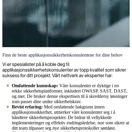
Applikasjonssikkerhet
Finn de beste applikasjonssikkerhetskonsulentene for dine behov
Vi hjelper deg med å identifisere og fikse sårbarheter før angripere
Vi er spesialister på å koble deg til
utnytter dem, sikrer applikasjonene dine og beskytter dataene dine
applikasjonssikkerhetskonsulenter av topp kvalitet som sikrer
gjennom omfattende sikkerhetsvurderinger og
suksess for ditt prosjekt. Vårt nettverk av eksperter har:
ekspertimplementering av bransjens beste praksis.
Omfattende kunnskap:
Våre konsulenter er dyktige i en
rekke sikkerhetsplattformer, inkludert OWASP, SAST, DAST,
og mer. De bruker denne ekspertisen til å skreddersy løsninger
som passer dine unike sikkerhetskrav.
Bevist erfaring:
Med omfattende bakgrunn innen
applikasjonssikkerhet, utmerker våre konsulenter seg i å
håndtere sikkerhetsprosjekter. De bidrar til vellykkede
implementeringer og effektiv endringsledelse, noe som sikrer at
ditt team tilpasser seg nye sikkerhetsprotokoller sømløst.