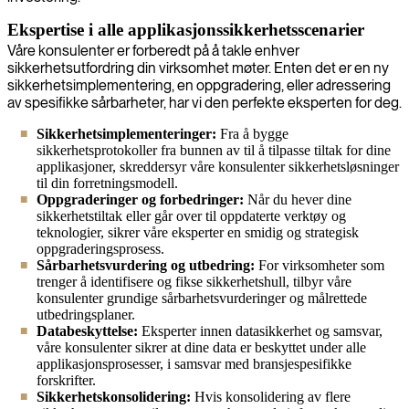
Ekspertise i alle applikasjonssikkerhetsscenarier
Våre konsulenter er forberedt på å takle enhver
sikkerhetsutfordring din virksomhet møter. Enten det er en ny
sikkerhetsimplementering, en oppgradering, eller adressering
av spesifikke sårbarheter, har vi den perfekte eksperten for deg.
Sikkerhetsimplementeringer:
Fra å bygge
sikkerhetsprotokoller fra bunnen av til å tilpasse tiltak for dine
applikasjoner, skreddersyr våre konsulenter sikkerhetsløsninger
til din forretningsmodell.
Oppgraderinger og forbedringer:
Når du hever dine
sikkerhetstiltak eller går over til oppdaterte verktøy og
teknologier, sikrer våre eksperter en smidig og strategisk
oppgraderingsprosess.
Sårbarhetsvurdering og utbedring:
For virksomheter som
trenger å identifisere og fikse sikkerhetshull, tilbyr våre
konsulenter grundige sårbarhetsvurderinger og målrettede
utbedringsplaner.
Databeskyttelse:
Eksperter innen datasikkerhet og samsvar,
våre konsulenter sikrer at dine data er beskyttet under alle
applikasjonsprosesser, i samsvar med bransjespesifikke
forskrifter.
Sikkerhetskonsolidering:
Hvis konsolidering av flere