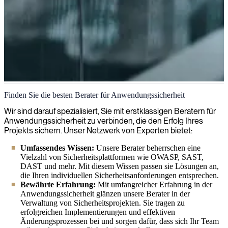
Anwendungssicherheit
Finden Sie die besten Berater für Anwendungssicherheit
Wir helfen Ihnen, Schwachstellen zu identifizieren und zu beheben,
Wir sind darauf spezialisiert, Sie mit erstklassigen Beratern für
bevor Angreifer sie ausnutzen können. Durch umfassende
Anwendungssicherheit zu verbinden, die den Erfolg Ihres
Sicherheitsbewertungen und die fachkundige Implementierung von
Projekts sichern. Unser Netzwerk von Experten bietet:
Branchenstandards sichern wir Ihre Anwendungen und schützen
Umfassendes Wissen:
Unsere Berater beherrschen eine
Ihre Daten.
Vielzahl von Sicherheitsplattformen wie OWASP, SAST,
DAST und mehr. Mit diesem Wissen passen sie Lösungen an,
die Ihren individuellen Sicherheitsanforderungen entsprechen.
Bewährte Erfahrung:
Mit umfangreicher Erfahrung in der
Anwendungssicherheit glänzen unsere Berater in der
Verwaltung von Sicherheitsprojekten. Sie tragen zu
erfolgreichen Implementierungen und effektiven
Änderungsprozessen bei und sorgen dafür, dass sich Ihr Team