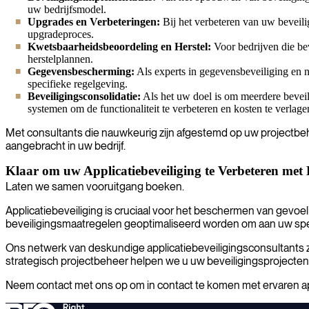
uw bedrijfsmodel.
Upgrades en Verbeteringen:
Bij het verbeteren van uw beveili
upgradeproces.
Kwetsbaarheidsbeoordeling en Herstel:
Voor bedrijven die be
herstelplannen.
Gegevensbescherming:
Als experts in gegevensbeveiliging en n
specifieke regelgeving.
Beveiligingsconsolidatie:
Als het uw doel is om meerdere beveil
systemen om de functionaliteit te verbeteren en kosten te verlage
Met consultants die nauwkeurig zijn afgestemd op uw projectbeho
aangebracht in uw bedrijf.
Klaar om uw Applicatiebeveiliging te Verbeteren met
Laten we samen vooruitgang boeken.
Applicatiebeveiliging is cruciaal voor het beschermen van gevo
beveiligingsmaatregelen geoptimaliseerd worden om aan uw speci
Ons netwerk van deskundige applicatiebeveiligingsconsultants zor
strategisch projectbeheer helpen we u uw beveiligingsprojecten 
Neem contact met ons op om in contact te komen met ervaren app