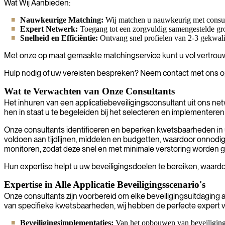
Wat Wij Aanbieden:
Nauwkeurige Matching:
Wij matchen u nauwkeurig met consulta
Expert Netwerk:
Toegang tot een zorgvuldig samengestelde groep
Snelheid en Efficiëntie:
Ontvang snel profielen van 2-3 gekwalif
Met onze op maat gemaakte matchingservice kunt u vol vertrouw
Hulp nodig of uw vereisten bespreken? Neem contact met ons op d
Wat te Verwachten van Onze Consultants
Het inhuren van een applicatiebeveiligingsconsultant uit ons netw
hen in staat u te begeleiden bij het selecteren en implementere
Onze consultants identificeren en beperken kwetsbaarheden in 
voldoen aan tijdlijnen, middelen en budgetten, waardoor onnod
monitoren, zodat deze snel en met minimale verstoring worden 
Hun expertise helpt u uw beveiligingsdoelen te bereiken, waardo
Expertise in Alle Applicatie Beveiligingsscenario's
Onze consultants zijn voorbereid om elke beveiligingsuitdaging
van specifieke kwetsbaarheden, wij hebben de perfecte expert v
Beveiligingsimplementaties:
Van het opbouwen van beveiligingsp