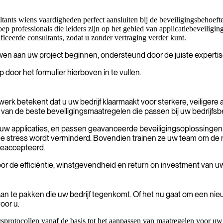
nts wiens vaardigheden perfect aansluiten bij de beveiligingsbehoeft
 professionals die leiders zijn op het gebied van applicatiebeveiliging
iceerde consultants, zodat u zonder vertraging verder kunt.
en aan uw project beginnen, ondersteund door de juiste expertis
oor het formulier hierboven in te vullen.
erk betekent dat u uw bedrijf klaarmaakt voor sterkere, veiligere a
n van de beste beveiligingsmaatregelen die passen bij uw bedrijfs
uw applicaties, en passen geavanceerde beveiligingsoplossingen t
ige stress wordt verminderd. Bovendien trainen ze uw team om de
geaccepteerd.
or de efficiëntie, winstgevendheid en return on investment van u
 aan te pakken die uw bedrijf tegenkomt. Of het nu gaat om een n
oor u.
rotocollen vanaf de basis tot het aanpassen van maatregelen voor uw a