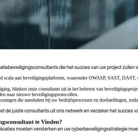
t aanvallers deze kunnen uitbuiten, waarbij we uw applicaties beveili
icatiebeveiligingsconsultants die het succes van uw project zulle
raktijken in de branche.
eed scala aan beveiligingsplatforms, waaronder OWASP, SAST, DAST, e
iging, blinken onze consultants uit in het beheren van beveiligingsproje
n naar nieuwe beveiligingsprotocollen.
singen die aansluiten bij uw bedrijfsprocessen en doelstellingen, zodat
t de juiste consultants uit ons netwerk en verzeker het succes va
gsconsultant te Vinden?
licaties moeten versterken en uw cyberbeveiligingsstrategie moe