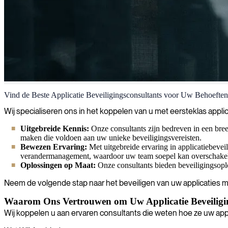
Applicatiebeveiliging
Vind de Beste Applicatie Beveiligingsconsultants voor Uw Behoeften
Wij helpen u kwetsbaarheden te identificeren en te verhelpen voorda
Wij specialiseren ons in het koppelen van u met eersteklas appl
beveiligingsbeoordelingen en deskundige implementatie van de beste p
Uitgebreide Kennis:
Onze consultants zijn bedreven in een br
maken die voldoen aan uw unieke beveiligingsvereisten.
Bewezen Ervaring:
Met uitgebreide ervaring in applicatiebeveil
verandermanagement, waardoor uw team soepel kan overschakele
Oplossingen op Maat:
Onze consultants bieden beveiligingsoplos
Neem de volgende stap naar het beveiligen van uw applicaties me
Waarom Ons Vertrouwen om Uw Applicatie Beveiligin
Wij koppelen u aan ervaren consultants die weten hoe ze uw app