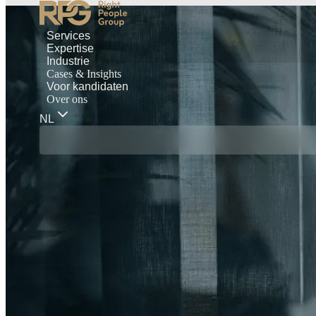
Services
Expertise
Industrie
Cases & Insights
Voor kandidaten
Over ons
NL