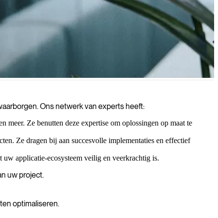
gen en uw gegevens beschermen door middel van uitgebreide
n waarborgen. Ons netwerk van experts heeft:
n meer. Ze benutten deze expertise om oplossingen op maat te
cten. Ze dragen bij aan succesvolle implementaties en effectief
 uw applicatie-ecosysteem veilig en veerkrachtig is.
n uw project.
ten optimaliseren.