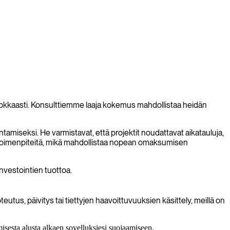
ehokkaasti. Konsulttiemme laaja kokemus mahdollistaa heidän
tamiseksi. He varmistavat, että projektit noudattavat aikatauluja,
suustoimenpiteitä, mikä mahdollistaa nopean omaksumisen
nvestointien tuottoa.
utus, päivitys tai tiettyjen haavoittuvuuksien käsittely, meillä on
misesta alusta alkaen sovelluksiesi suojaamiseen.