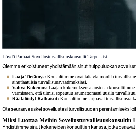
Sovellusturvallisuus
Löydä Parhaat Sovellusturvallisuuskonsultit Tarpeisiisi
Autamme sinua tunnistamaan ja korjaamaan haavoittuvuudet ennen kuin h
Olemme erikoistuneet yhdistämään sinut huippuluokan sovellustu
toteutuksen avulla.
Laaja Tietämys:
Konsulttimme ovat taitavia monilla turvallisuu
ainutlaatuisia turvallisuusvaatimuksiasi.
Vahva Kokemus:
Laajan kokemuksensa ansiosta konsulttimme me
varmistaen, että tiimisi sopeutuu saumattomasti uusiin turvallisuu
Räätälöidyt Ratkaisut:
Konsulttimme tarjoavat turvallisuusratkais
Ota seuraava askel sovellustesi turvallisuuden parantamiseksi o
Miksi Luottaa Meihin Sovellusturvallisuuskonsultin 
Yhdistämme sinut kokeneiden konsulttien kanssa, jotka osaavat va