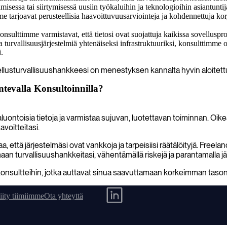
isessa tai siirtymisessä uusiin työkaluihin ja teknologioihin asiantunti
 tarjoavat perusteellisia haavoittuvuusarviointeja ja kohdennettuja korja
onsulttimme varmistavat, että tietosi ovat suojattuja kaikissa sovelluspr
ta turvallisuusjärjestelmiä yhtenäiseksi infrastruktuuriksi, konsulttim
.
ovellusturvallisuushankkeesi on menestyksen kannalta hyvin aloitet
ntevalla Konsultoinnilla?
kaluontoisia tietoja ja varmistaa sujuvan, luotettavan toiminnan. O
avoitteitasi.
että järjestelmäsi ovat vankkoja ja tarpeisiisi räätälöityjä. Free
an turvallisuushankkeitasi, vähentämällä riskejä ja parantamalla j
skonsultteihin, jotka auttavat sinua saavuttamaan korkeimman tason s
iity tiimiimme
Ota yhteyttä