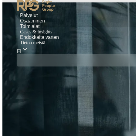
Palvelut
Osaaminen
Toimialat
Cases & Insights
Ehdokkaita varten
Tietoa meistä
FI