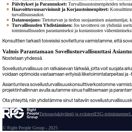
Päivitykset ja Parannukset:
Turvallisuustoimenpiteiden tehostam
Haavoittuvuusarvioinnit ja Korjaustoimenpiteet:
Konsulttimme
turvallisuusaukot.
Datansuojaus:
Tietoturvan ja tiedon suojaamisen asiantuntijat, k
Turvallisuuden Yhdistäminen:
Jos tavoitteesi on yhdistää usei
toiminnallisuuden parantamiseksi ja kustannusten vähentämiseksi
Konsulttien tarkasti toiveisiisi sovitettuna varmistamme, että s
Valmis Parantamaan Sovellusturvallisuuttasi Asiantu
Nostetaan yhdessä.
Sovellusturvallisuus on ratkaisevan tärkeää, jotta voit suojata ar
voidaan optimoida vastaamaan erityisiä liiketoimintatarpeitasi ja -t
Asiantunteva sovellusturvallisuuskonsulttiverkostomme varmistaa, 
projektinhallinnan avulla autamme sinua hallitsemaan ja parantama
Ota yhteyttä, niin yhdistämme sinut taitaviin sovellusturvallisuu
Tietosuojakäytäntö ja evästeet
ESG-toimintamme
L
© Right People Group - 2025