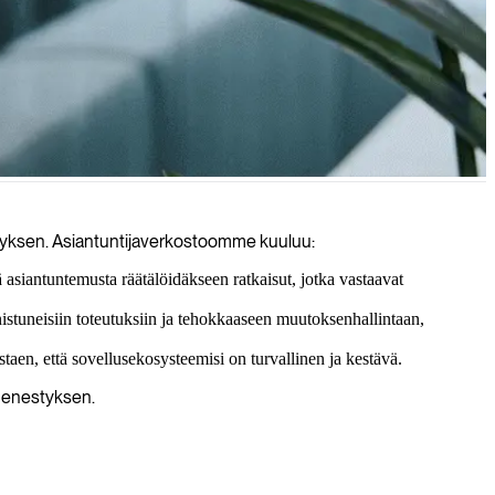
n tietoturva-arviointien ja alan parhaiden käytäntöjen asiantuntevan
styksen. Asiantuntijaverkostoomme kuuluu:
siantuntemusta räätälöidäkseen ratkaisut, jotka vastaavat
stuneisiin toteutuksiin ja tehokkaaseen muutoksenhallintaan,
istaen, että sovellusekosysteemisi on turvallinen ja kestävä.
 menestyksen.