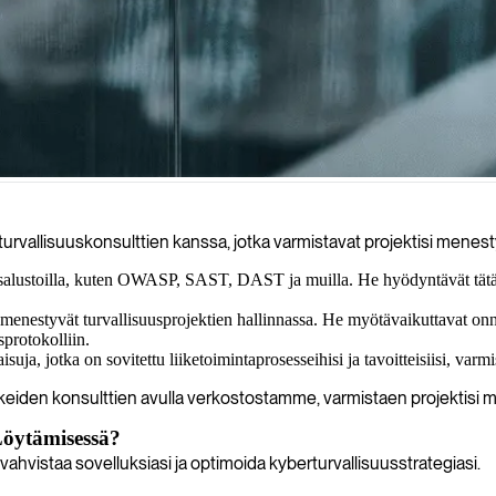
yökkääjät hyödyntävät niitä, suojaten sovelluksesi ja tietosi kattavie
rvallisuuskonsulttien kanssa, jotka varmistavat projektisi mene
salustoilla, kuten OWASP, SAST, DAST ja muilla. He hyödyntävät tätä a
nestyvät turvallisuusprojektien hallinnassa. He myötävaikuttavat onni
sprotokolliin.
uja, jotka on sovitettu liiketoimintaprosesseihisi ja tavoitteisiisi, varm
ikeiden konsulttien avulla verkostostamme, varmistaen projektisi
Löytämisessä?
hvistaa sovelluksiasi ja optimoida kyberturvallisuusstrategiasi.