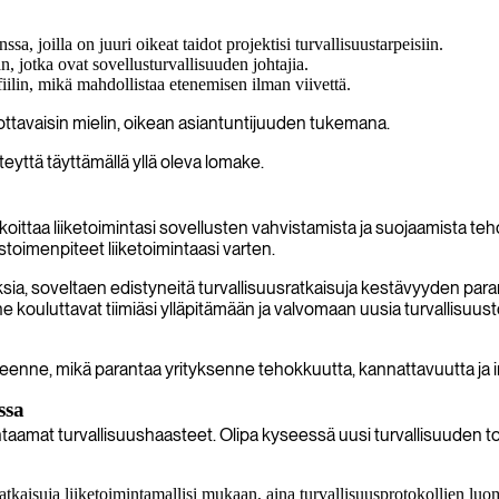
a, joilla on juuri oikeat taidot projektisi turvallisuustarpeisiin.
 jotka ovat sovellusturvallisuuden johtajia.
iilin, mikä mahdollistaa etenemisen ilman viivettä.
ottavaisin mielin, oikean asiantuntijuuden tukemana.
eyttä täyttämällä yllä oleva lomake.
ittaa liiketoimintasi sovellusten vahvistamista ja suojaamista t
toimenpiteet liiketoimintaasi varten.
sia, soveltaen edistyneitä turvallisuusratkaisuja kestävyyden paran
i he kouluttavat tiimiäsi ylläpitämään ja valvomaan uusia turvalli
eenne, mikä parantaa yrityksenne tehokkuutta, kannattavuutta ja i
ssa
taamat turvallisuushaasteet. Olipa kyseessä uusi turvallisuuden tote
tkaisuja liiketoimintamallisi mukaan, aina turvallisuusprotokollien luo