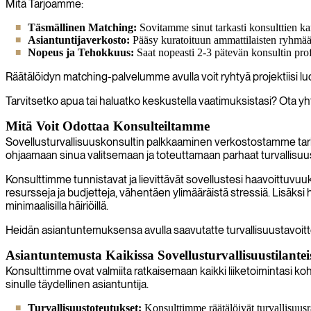
Mitä Tarjoamme:
Täsmällinen Matching:
Sovitamme sinut tarkasti konsulttien kanss
Asiantuntijaverkosto:
Pääsy kuratoituun ammattilaisten ryhmään,
Nopeus ja Tehokkuus:
Saat nopeasti 2-3 pätevän konsultin prof
Räätälöidyn matching-palvelumme avulla voit ryhtyä projektiisi lu
Tarvitsetko apua tai haluatko keskustella vaatimuksistasi? Ota yht
Mitä Voit Odottaa Konsulteiltamme
Sovellusturvallisuuskonsultin palkkaaminen verkostostamme tarko
ohjaamaan sinua valitsemaan ja toteuttamaan parhaat turvallisuus
Konsulttimme tunnistavat ja lievittävät sovellustesi haavoittuvuuk
resursseja ja budjetteja, vähentäen ylimääräistä stressiä. Lisäks
minimaalisilla häiriöillä.
Heidän asiantuntemuksensa avulla saavutatte turvallisuustavoitt
Asiantuntemusta Kaikissa Sovellusturvallisuustilantei
Konsulttimme ovat valmiita ratkaisemaan kaikki liiketoimintasi koh
sinulle täydellinen asiantuntija.
Turvallisuustoteutukset:
Konsulttimme räätälöivät turvallisuusra