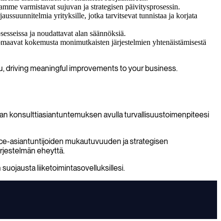
jamme varmistavat sujuvan ja strategisen päivitysprosessin.
ussuunnitelmia yrityksille, jotka tarvitsevat tunnistaa ja korjata
osesseissa ja noudattavat alan säännöksiä.
me omaavat kokemusta monimutkaisten järjestelmien yhtenäistämisestä
tu, driving meaningful improvements to your business.
ikean konsulttiasiantuntemuksen avulla turvallisuustoimenpiteesi
lance-asiantuntijoiden mukautuvuuden ja strategisen
ärjestelmän eheyttä.
uojausta liiketoimintasovelluksillesi.