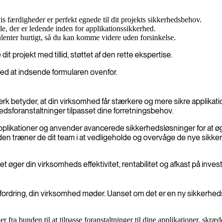
s færdigheder er perfekt egnede til dit projekts sikkerhedsbehov.
le, der er ledende inden for applikationssikkerhed.
ulenter hurtigt, så du kan komme videre uden forsinkelse.
rojekt med tillid, støttet af den rette ekspertise.
 ved at indsende formularen ovenfor.
 betyder, at din virksomhed får stærkere og mere sikre applikatio
dsforanstaltninger tilpasset dine forretningsbehov.
pplikationer og anvender avancerede sikkerhedsløsninger for at øge
 træner de dit team i at vedligeholde og overvåge de nye sikkerh
 øger din virksomheds effektivitet, rentabilitet og afkast på invest
fordring, din virksomhed møder. Uanset om det er en ny sikkerheds
r fra bunden til at tilpasse foranstaltninger til dine applikationer, skræ