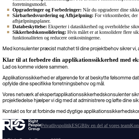
forretningsmodel.
Opgraderinger og Forbedringer:
Når du opgraderer dine sikker
Sårbarhedsvurdering og Afhjælpning:
For virksomheder, der h
afhjælpningsplaner.
Databeskyttelse:
Eksperter i datasikkerhed og overholdelse sikre
Sikkerhedskonsolidering:
Hvis målet er at konsolidere flere s
funktionaliteten og reducere omkostningerne.
Med konsulenter præcist matchet til dine projektbehov sikrer vi, at
Klar til at forbedre din applikationssikkerhed med e
Lad os komme videre sammen.
Applikationssikkerhed er afgørende for at beskytte følsomme data
opfylde dine specifikke forretningsbehov og mål.
Vores netværk af ekspertapplikationssikkerhedskonsulenter sikrer,
projektledelse hjælper vi dig med at administrere og løfte dine si
Kontakt os for at forbinde med dygtige applikationssikkerhedskon
Privatlivspolitik
ESG
Bliv en del af vores team
Kont