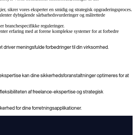
er, sikrer vores eksperter en smidig og strategisk opgraderingsproces.
nsulenter dybtgående sårbarhedsvurderinger og målrettede
der branchespecifikke reguleringer.
nter erfaring med at forene komplekse systemer for at forbedre
ket driver meningsfulde forbedringer til din virksomhed.
ekspertise kan dine sikkerhedsforanstaltninger optimeres for at
eksibiliteten af freelance-ekspertise og strategisk
erhed for dine forretningsapplikationer.