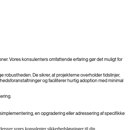
ner. Vores konsulenters omfattende erfaring gør det muligt for
 robustheden. De sikrer, at projekterne overholder tidslinjer,
edsforanstaltninger og faciliterer hurtig adoption med minimal
ering.
implementering, en opgradering eller adressering af specifikke
ddersyer vores konsulenter sikkerhedsløsninger til din