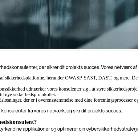
ere udnytter dem, sikrer dine applikationer og beskytter dine data gen
kerhedskonsulenter, der sikrer dit projekts succes. Vores netværk af
te af sikkerhedsplatforme, herunder OWASP, SAST, DAST, og mere. De br
ssikkerhed udmærker vores konsulenter sig i at styre sikkerhedsprojekt
 til nye sikkerhedsprotokoller.
sløsninger, der er i overensstemmelse med dine forretningsprocesser og m
 konsulenter fra vores netværk, og sikr dit projekts succes.
rhedskonsulent?
tyrker dine applikationer og optimerer din cybersikkerhedsstrategi