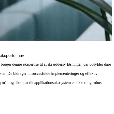
nem omfattende sikkerhedsvurderinger og ekspertimplementering af
 eksperter har:
uger denne ekspertise til at skræddersy løsninger, der opfylder dine
er. De bidrager til succesfulde implementeringer og effektiv
ål, og sikrer, at dit applikationsøkosystem er sikkert og robust.
.