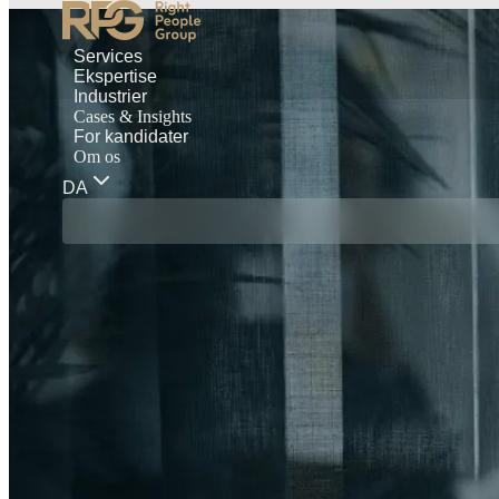
Services
Ekspertise
Industrier
Cases & Insights
For kandidater
Om os
DA