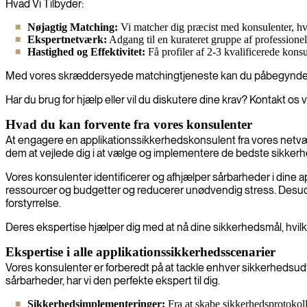
Hvad Vi Tilbyder:
Nøjagtig Matching:
Vi matcher dig præcist med konsulenter, hvi
Ekspertnetværk:
Adgang til en kurateret gruppe af professionel
Hastighed og Effektivitet:
Få profiler af 2-3 kvalificerede kons
Med vores skræddersyede matchingtjeneste kan du påbegynde dit p
Har du brug for hjælp eller vil du diskutere dine krav? Kontakt os
Hvad du kan forvente fra vores konsulenter
At engagere en applikationssikkerhedskonsulent fra vores netværk
dem at vejlede dig i at vælge og implementere de bedste sikkerhe
Vores konsulenter identificerer og afhjælper sårbarheder i dine a
ressourcer og budgetter og reducerer unødvendig stress. Desuden
forstyrrelse.
Deres ekspertise hjælper dig med at nå dine sikkerhedsmål, hvilket
Ekspertise i alle applikationssikkerhedsscenarier
Vores konsulenter er forberedt på at tackle enhver sikkerhedsud
sårbarheder, har vi den perfekte ekspert til dig.
Sikkerhedsimplementeringer:
Fra at skabe sikkerhedsprotokolle