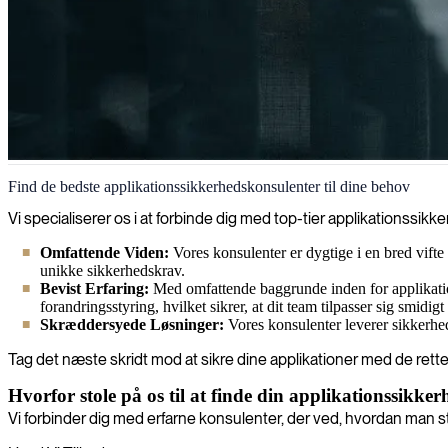
Applikationssikkerhed
Find de bedste applikationssikkerhedskonsulenter til dine behov
Vi hjælper dig med at identificere og udbedre sårbarheder, før angrib
Vi specialiserer os i at forbinde dig med top-tier applikationssik
branchens bedste praksis.
Omfattende Viden:
Vores konsulenter er dygtige i en bred vif
unikke sikkerhedskrav.
Bevist Erfaring:
Med omfattende baggrunde inden for applikation
forandringsstyring, hvilket sikrer, at dit team tilpasser sig smidigt
Skræddersyede Løsninger:
Vores konsulenter leverer sikkerhed
Tag det næste skridt mod at sikre dine applikationer med de rette
Hvorfor stole på os til at finde din applikationssikke
Vi forbinder dig med erfarne konsulenter, der ved, hvordan man s