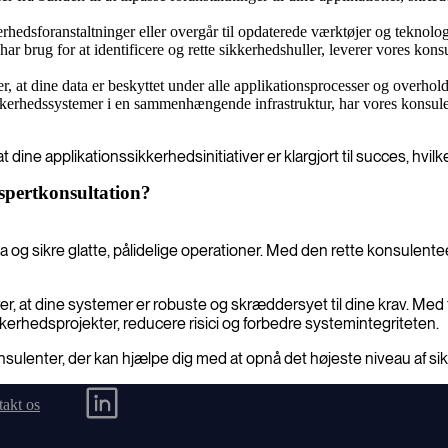
hedsforanstaltninger eller overgår til opdaterede værktøjer og teknologi
ar brug for at identificere og rette sikkerhedshuller, leverer vores ko
r, at dine data er beskyttet under alle applikationsprocesser og overhol
ikkerhedssystemer i en sammenhængende infrastruktur, har vores konsule
 dine applikationssikkerhedsinitiativer er klargjort til succes, hvil
kspertkonsultation?
 og sikre glatte, pålidelige operationer. Med den rette konsulente
 at dine systemer er robuste og skræddersyet til dine krav. Med fl
kkerhedsprojekter, reducere risici og forbedre systemintegriteten.
sulenter, der kan hjælpe dig med at opnå det højeste niveau af sikk
akt os