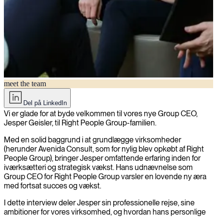
meet the team
Mød Jesper Geisler, nyudnævnt koncern-CEO for Right People
Group
Del på LinkedIn
Vi er glade for at byde velkommen til vores nye Group CEO,
Jesper Geisler, til Right People Group-familien.
Med en solid baggrund i at grundlægge virksomheder
(herunder Avenida Consult, som for nylig blev opkøbt af Right
People Group), bringer Jesper omfattende erfaring inden for
iværksætteri og strategisk vækst. Hans udnævnelse som
Group CEO for Right People Group varsler en lovende ny æra
med fortsat succes og vækst.
I dette interview deler Jesper sin professionelle rejse, sine
ambitioner for vores virksomhed, og hvordan hans personlige