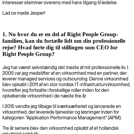
interesser stemmer overens med hans tilgang til ledelse.
Lad os møde Jesper!
1. Nu hvor du er en del af Right People Group-
familien, kan du fortælle lidt om din professionelle
rejse? Hvad førte dig til stillingen som CEO for
Right People Group?
Jeg har været selvstændig det meste af mit professionelle liv. I
2005 var jeg medstifter af en virksomhed med en partner, der
leverer managed services og outsourcing. Denne virksomhed
blev opkøbt i 2011 af en stor nordisk IT-infrastrukturvirksomhed,
hvorefter jeg fortsatte i forskellige roller inden for den
opkøbende virksomhed i de næste fire år.
I 2015 vendte jeg tilbage til iværksætteriet og lancerede en
virksomhed, der leverede tjenester og løsninger inden for
kategorien "Application Performance Management" (APM).
Tre år senere blev den virksomhed opkøbt af et hollandsk
privatejet selskab.