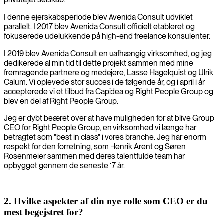
I denne ejerskabsperiode blev Avenida Consult udviklet
parallelt. I 2017 blev Avenida Consult officielt etableret og
fokuserede udelukkende på high-end freelance konsulenter.
I 2019 blev Avenida Consult en uafhængig virksomhed, og jeg
dedikerede al min tid til dette projekt sammen med mine
fremragende partnere og medejere, Lasse Hagelquist og Ulrik
Calum. Vi oplevede stor succes i de følgende år, og i april i år
accepterede vi et tilbud fra Capidea og Right People Group og
blev en del af Right People Group.
Jeg er dybt beæret over at have muligheden for at blive Group
CEO for Right People Group, en virksomhed vi længe har
betragtet som "best in class" i vores branche. Jeg har enorm
respekt for den forretning, som Henrik Arent og Søren
Rosenmeier sammen med deres talentfulde team har
opbygget gennem de seneste 17 år.
2. Hvilke aspekter af din nye rolle som CEO er du
mest begejstret for?