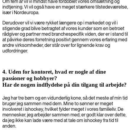
Om fem år vil vi mindst have fordoblet vores omsætning og
indtjening. Vi vil også have en meget stærkere tilstedeværelse,
især i Nordeuropa.
Derudover vil vi være rykket længere op i markedet og vil i
stigende grad blive betragtet af vores kunder som en betroet
rådgiver og partner med branchespecifik viden, der er i stand til
at påvirke deres forretning positivt gennem vores erfaring med
andre virksomheder, der står over for lignende krav og
udfordringer.
4. Uden for kontoret, hvad er nogle af dine
passioner og hobbyer?
Har de nogen indflydelse på din tilgang til arbejde?
Jeg har tre børn og en vidunderlig kone, så det meste af min tid
bruger jeg sammen med dem. Mine to sønner er meget
involveret i ishockey, hvilket fylder meget i vores familieliv. De
mennesker, jeg arbejder sammen med, er godt klar over dette,
da jeg ikke kan lade være med at tale om ishockey fra tid til
anden.