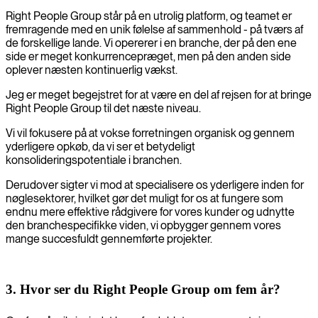
Right People Group står på en utrolig platform, og teamet er
fremragende med en unik følelse af sammenhold - på tværs af
de forskellige lande. Vi opererer i en branche, der på den ene
side er meget konkurrencepræget, men på den anden side
oplever næsten kontinuerlig vækst.
Jeg er meget begejstret for at være en del af rejsen for at bringe
Right People Group til det næste niveau.
Vi vil fokusere på at vokse forretningen organisk og gennem
yderligere opkøb, da vi ser et betydeligt
konsolideringspotentiale i branchen.
Derudover sigter vi mod at specialisere os yderligere inden for
nøglesektorer, hvilket gør det muligt for os at fungere som
endnu mere effektive rådgivere for vores kunder og udnytte
den branchespecifikke viden, vi opbygger gennem vores
mange succesfuldt gennemførte projekter.
3. Hvor ser du Right People Group om fem år?