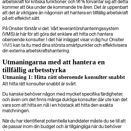
arbetskraft för kritiska funktioner, och 91 % förväntar sig att detta
kommer att öka under de kommande tre åren. Det är uppenbart
att det är viktigare än någonsin att hantera en tillfällig arbetskraft
på ett effektivt sätt.
På Onsiter förstår vi det. Vårt leverantörshanteringssystem
(VMS) är här för att göra det enklare att hitta och hantera
oberoende konsulter. I det här inlägget visar vi dig hur Onsiter
VMS
kan ta itu med dina största smärtpunkter och effektivisera
din externa arbetskraftshantering.
Utmaningarna med att hantera en
tillfällig arbetsstyrka
Utmaning 1: Hitta rätt oberoende konsulter snabbt
Att hitta rätt konsulter snabbt är svårt.
Du kanske behöver någon med mycket specifika färdigheter,
och även om det finns många duktiga konsulter där ute kan det
vara som att hitta en nål i en höstack att hitta den exakta
matchningen.
När du har identifierat potentiella kandidater måste du se till att
de passar inom din budget och är tillgängliga när du behöver