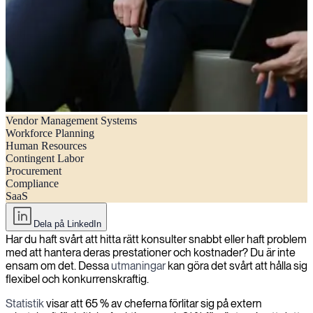
Vendor Management Systems
Onsiters system för leverantörshantering för din externa arbetskraft
Workforce Planning
Human Resources
Contingent Labor
Procurement
Compliance
SaaS
Dela på LinkedIn
Har du haft svårt att hitta rätt konsulter snabbt eller haft problem
med att hantera deras prestationer och kostnader? Du är inte
ensam om det. Dessa
utmaningar
kan göra det svårt att hålla sig
flexibel och konkurrenskraftig.
Statistik
visar att 65 % av cheferna förlitar sig på extern