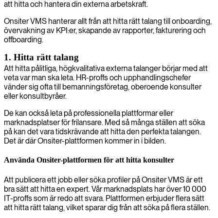
att hitta och hantera din externa arbetskraft.
Onsiter VMS hanterar allt från att hitta rätt talang till onboarding,
övervakning av KPI:er, skapande av rapporter, fakturering och
offboarding.
1. Hitta rätt talang
Att hitta pålitliga, högkvalitativa externa talanger börjar med att
veta var man ska leta. HR-proffs och upphandlingschefer
vänder sig ofta till bemanningsföretag, oberoende konsulter
eller konsultbyråer.
De kan också leta på professionella plattformar eller
marknadsplatser för frilansare. Med så många ställen att söka
på kan det vara tidskrävande att hitta den perfekta talangen.
Det är där Onsiter-plattformen kommer in i bilden.
Använda Onsiter-plattformen för att hitta konsulter
Att publicera ett jobb eller söka profiler på Onsiter VMS är ett
bra sätt att hitta en expert. Vår marknadsplats har över 10 000
IT-proffs som är redo att svara. Plattformen erbjuder flera sätt
att hitta rätt talang, vilket sparar dig från att söka på flera ställen.