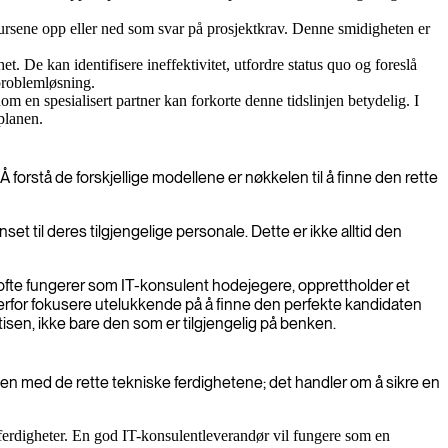
sursene opp eller ned som svar på prosjektkrav. Denne smidigheten er
het. De kan identifisere ineffektivitet, utfordre status quo og foreslå
 problemløsning.
en spesialisert partner kan forkorte denne tidslinjen betydelig. I
splanen.
Å forstå de forskjellige modellene er nøkkelen til å finne den rette
et til deres tilgjengelige personale. Dette er ikke alltid den
ofte fungerer som IT-konsulent hodejegere, opprettholder et
n derfor fokusere utelukkende på å finne den perfekte kandidaten
rtisen, ikke bare den som er tilgjengelig på benken.
oen med de rette tekniske ferdighetene; det handler om å sikre en
 ferdigheter. En god IT-konsulentleverandør vil fungere som en