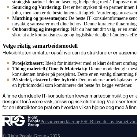
strategisk partner i denne fasen og hjelpe deg med å finpusse omfa
Sourcing og Vurdering:
Det er her styrken til en partner innen 
jobb, men som er de beste innen sitt fagfelt. Vurderingsprosessen
Matching og presentasjon:
De beste IT-konsulentfirmaene sende
nøyaktig samsvarer med dine behov. Denne kuraterte tilnærmingen 
Onboarding og integrering:
Når du har tatt ditt valg, er en smi
sikre at alle kontraktsmessige og logistiske detaljer håndteres effe
Velge riktig samarbeidsmodell
Fleksibiliteten omfatter også hvordan du strukturerer engasjement
Prosjektbasert:
Ideelt for initiativer med et klart definert omfang
Tid og materiell (Time & Materials):
Denne modellen gir mest fl
konsulenten bruker på prosjektet. Dette er en vanlig tilnærming f
På stedet, eksternt eller hybrid:
Den moderne arbeidsplassen er fl
en hybridmodell som kombinerer det beste fra begge verdener.
Å finne den ideelle IT-konsulenten krever markedsinnsikt og en ef
designet for å være rask, presis og risikofri for deg. Vi presente
for en uforpliktende prat om hvordan vi kan hjelpe deg med å fi
Personvernerklæring
ESG
Bli en del av teamet vårt
© Right People Group - 2025