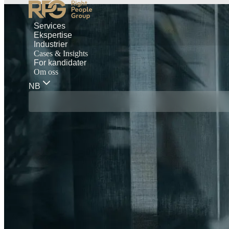
Services
Ekspertise
Industrier
Cases & Insights
For kandidater
Om oss
NB