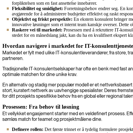
forpliktelsen som en fast ansettelse innebærer.
Fleksibilitet og smidighet:
Forretningsbehov endrer seg. En kont
avgjørende for å administrere budsjetter effektivt og raskt resp
Objektivt og friskt perspektiv:
En ekstern konsulent bringer med s
innovative løsninger som et internt team kanskje overser. Dette ob
Raskere vei til markedet:
Prosessen med å rekruttere IT-konsule
stedet for en månedslang jakt, kan du ha en kvalifisert ekspert klar
Hvordan navigere i markedet for IT-konsulenttjenest
Markedet er fylt med ulike IT-konsulentleverandører, fra store, tra
partneren.
Tradisjonelle IT-konsulentselskaper har ofte en benk med fast ansat
optimale matchen for dine unike krav.
En alternativ og stadig mer populær modell er et nettverksbaser
stort, kuratert nettverk av uavhengige spesialister. Deres fremst
for ditt prosjekts spesifikke behov fra en global eller regional t
Prosessen: Fra behov til løsning
Et vellykket engasjement starter med en veldefinert prosess. Eff
sømløs match for teamet og prosjektmålene dine.
Definere rollen:
Det første trinnet er å tydelig formulere prosj