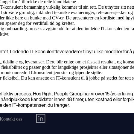
nget for å tiltrekke de rette kandidatene.
IT-konsulent bemanning virkelig kommer til sin rett. De utnytter sitt nett
 bør være grundig, inkludert tekniske evalueringer, referansesjekker og 
r ikke bare en bunke med CV-er. De presenterer en kortliste med høyt kv
sparer deg for verdifull tid og krefter.
dig onboarding-prosess avgjørende for at den innleide IT-konsulenten raskt
ktivt.
et. Ledende IT-konsulentleverandører tilbyr ulike modeller for å pa
, tidslinje og leveranser. Dere blir enige om et fastsatt resultat, og kons
eksibilitet og passer godt for langsiktige prosjekter eller situasjoner d
or outsourcede IT-konsulenttjenester og løpende støtte.
eksibel. Du kan ansette en IT-konsulent til å jobbe på stedet for tett sama
fektiv prosess. Hos Right People Group har vi over 15 års erfaring
rer håndplukkede kandidater innen 48 timer, uten kostnad eller forpl
nne den IT-kompetansen du trenger.
Kontakt oss