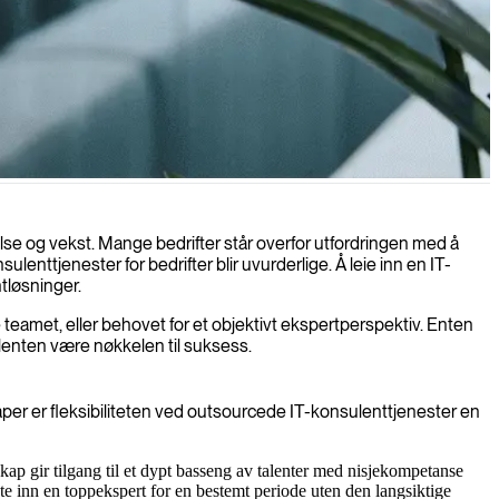
vasjon og forretningsvekst.
else og vekst. Mange bedrifter står overfor utfordringen med å
lenttjenester for bedrifter blir uvurderlige. Å leie inn en IT-
tløsninger.
e teamet, eller behovet for et objektivt ekspertperspektiv. Enten
lenten være nøkkelen til suksess.
aper er fleksibiliteten ved outsourcede IT-konsulenttjenester en
skap gir tilgang til et dypt basseng av talenter med nisjekompetanse
nte inn en toppekspert for en bestemt periode uten den langsiktige