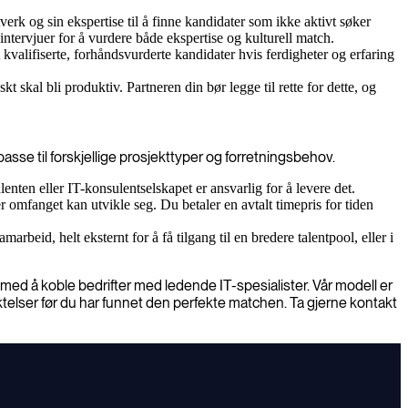
verk og sin ekspertise til å finne kandidater som ikke aktivt søker
intervjuer for å vurdere både ekspertise og kulturell match.
alifiserte, forhåndsvurderte kandidater hvis ferdigheter og erfaring
 skal bli produktiv. Partneren din bør legge til rette for dette, og
sse til forskjellige prosjekttyper og forretningsbehov.
ulenten eller IT-konsulentselskapet er ansvarlig for å levere det.
er omfanget kan utvikle seg. Du betaler en avtalt timepris for tiden
rbeid, helt eksternt for å få tilgang til en bredere talentpool, eller i
 med å koble bedrifter med ledende IT-spesialister. Vår modell er
iktelser før du har funnet den perfekte matchen. Ta gjerne kontakt