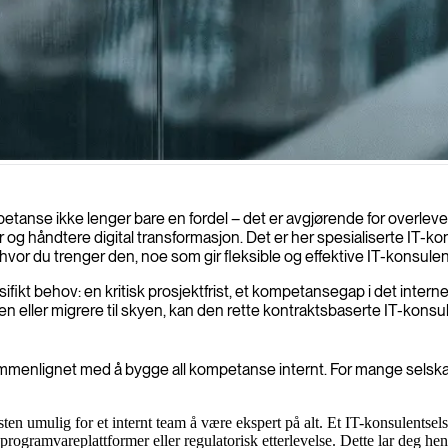
sulenter innen teknologi og skreddersydde IT-løsninger som driver inno
petanse ikke lenger bare en fordel – det er avgjørende for overlev
og håndtere digital transformasjon. Det er her spesialiserte IT-konsu
hvor du trenger den, noe som gir fleksible og effektive IT-konsulen
fikt behov: en kritisk prosjektfrist, et kompetansegap i det intern
n eller migrere til skyen, kan den rette kontraktsbaserte IT-konsu
 sammenlignet med å bygge all kompetanse internt. For mange selsk
sten umulig for et internt team å være ekspert på alt. Et IT-konsulentsel
programvareplattformer eller regulatorisk etterlevelse. Dette lar deg he