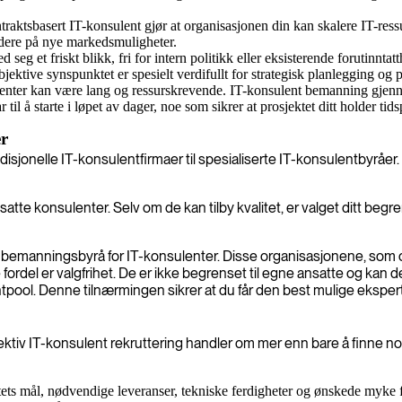
raktsbasert IT-konsulent gjør at organisasjonen din kan skalere IT-res
ondere på nye markedsmuligheter.
eg et friskt blikk, fri for intern politikk eller eksisterende forutinntatt
jektive synspunktet er spesielt verdifullt for strategisk planlegging og
nter kan være lang og ressurskrevende. IT-konsulent bemanning gjennom 
 til å starte i løpet av dager, noe som sikrer at prosjektet ditt holder tid
er
disjonelle IT-konsulentfirmaer til spesialiserte IT-konsulentbyråer. 
te konsulenter. Selv om de kan tilby kvalitet, er valget ditt begrens
t bemanningsbyrå for IT-konsulenter. Disse organisasjonene, som 
e fordel er valgfrihet. De er ikke begrenset til egne ansatte og ka
alentpool. Denne tilnærmingen sikrer at du får den best mulige ekspe
ektiv IT-konsulent rekruttering handler om mer enn bare å finne n
ektets mål, nødvendige leveranser, tekniske ferdigheter og ønskede myke