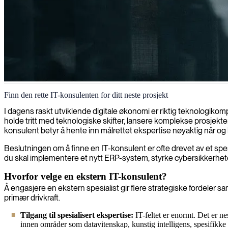
IT-konsulentvirksomhet i Manchester
Finn den rette IT-konsulenten for ditt neste prosjekt
Vi samarbeider med IT-selskaper i Manchester for å levere ekspertkon
I dagens raskt utviklende digitale økonomi er riktig teknologikom
holde tritt med teknologiske skifter, lansere komplekse prosjekter 
konsulent betyr å hente inn målrettet ekspertise nøyaktig når og 
Beslutningen om å finne en IT-konsulent er ofte drevet av et spesi
du skal implementere et nytt ERP-system, styrke cybersikkerhete
Hvorfor velge en ekstern IT-konsulent?
Å engasjere en ekstern spesialist gir flere strategiske fordeler
primær drivkraft.
Tilgang til spesialisert ekspertise:
IT-feltet er enormt. Det er ne
innen områder som datavitenskap, kunstig intelligens, spesifikke 