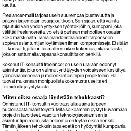
kautta.
Freelancer-malli tarjoaa usein suurempaa joustavuutta ja
pääsyn laajempaan osaajajoukkoon. Sen sijaan, että valinta
rajautuisi vain yhden yrityksen työntekijöihin, kumppani, joka
välittää freelancereita, voi etsiä parhaan mahdollisen osaajan
koko markkinalta. Tämä mahdollistaa aidosti tarpeeseen
sopivan asiantuntijan löytämisen ilman kompromisseja. Etsitään
IT-konsultti, jolla on täsmälleen oikea kokemus, eikä sellaista,
joka on sattumalta vapaana konsulttitalon penkillä.
Kokenut IT-konsultti freelancer on usein urallaan edennyt
asiantuntija, joka on valinnut yrittäjyyden voidakseen keskittyä
ydinosaamiseensa ja mielenkiintoisimpiin projekteihin. He
tuovat mukanaan monipuolista kokemusta useilta eri
toimialoilta ja yrityksistä.
Miten oikea osaaja löydetään tehokkaasti?
Onnistunut IT-konsultin vuokraus alkaa aina tarpeen
huolellisesta määrittelystä. Mitä selkeämmin pystyt kuvaamaan
projektin tavoitteet, vaaditun teknologiaosaamisen ja
asiantuntijan roolin, sitä helpompi on löytää oikea henkilö.
Tämän jälkeen tehokkain tapa edetä on hyödyntää kumppania,