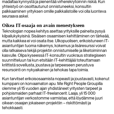
madaltaa kynnystä ja pienentää virherekrytoinnin riskiä. Kun
yhteistyö on osoittautunut onnistuneeksi, konsultin
palkkaaminen yrityksen omille palkkalistoille voi olla luonteva
seuraava askel.
Oikea IT-osaaja on avain menestykseen
Teknologian nopea kehitys asettaa yrityksille paineita pysyä
kilpailukykyisinä. Sisäisen osaamisen kehittäminen on tärkeää,
mutta kaikkea ei voi osata itse. Ulkopuolisen, erikoistuneen IT-
asiantuntijan tuoma näkemys, kokemus ja lisäresurssi voivat
olla ratkaiseva tekijä projektin onnistumiselle ja liiketoiminnan
kasvulle. Olipa kyseessä IT-konsultin vuokraus strategiseen
suunnitteluun tai kun etsitään IT-kehittäjää toteuttamaan
kriittistä sovellusta, joustava ja tarpeeseen perustuva
resursointi on nykyaikainen ja tehokas tapa toimia.
Kun tarvitset erikoisosaamista nopeasti ja joustavasti, kokenut
kumppani on korvaamaton apu. Me Right People Groupilla
olemme yli 15 vuoden ajan yhdistäneet yritysten tarpeet ja
pohjoismaiden parhaat IT-freelancerit. Laaja, yli 15 000
asiantuntijan verkostomme varmistaa, että löydämme juuri
oikean osaajan jokaiseen projektiin – riskittömästi ja
tehokkaasti.