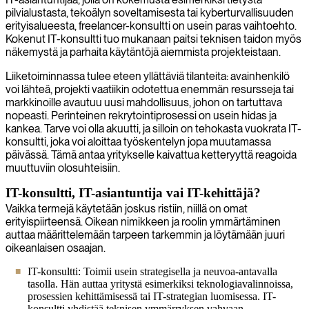
pilvialustasta, tekoälyn soveltamisesta tai kyberturvallisuuden
erityisalueesta, freelancer-konsultti on usein paras vaihtoehto.
Kokenut IT-konsultti tuo mukanaan paitsi teknisen taidon myös
näkemystä ja parhaita käytäntöjä aiemmista projekteistaan.
Liiketoiminnassa tulee eteen yllättäviä tilanteita: avainhenkilö
voi lähteä, projekti vaatiikin odotettua enemmän resursseja tai
markkinoille avautuu uusi mahdollisuus, johon on tartuttava
nopeasti. Perinteinen rekrytointiprosessi on usein hidas ja
kankea. Tarve voi olla akuutti, ja silloin on tehokasta vuokrata IT-
konsultti, joka voi aloittaa työskentelyn jopa muutamassa
päivässä. Tämä antaa yritykselle kaivattua ketteryyttä reagoida
muuttuviin olosuhteisiin.
IT-konsultti, IT-asiantuntija vai IT-kehittäjä?
Vaikka termejä käytetään joskus ristiin, niillä on omat
erityispiirteensä. Oikean nimikkeen ja roolin ymmärtäminen
auttaa määrittelemään tarpeen tarkemmin ja löytämään juuri
oikeanlaisen osaajan.
IT-konsultti: Toimii usein strategisella ja neuvoa-antavalla
tasolla. Hän auttaa yritystä esimerkiksi teknologiavalinnoissa,
prosessien kehittämisessä tai IT-strategian luomisessa. IT-
konsultti yhdistää teknisen ymmärryksen vahvaan