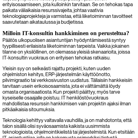
erityisosaamiseen, jota kulloinkin tarvitaan. Se on tehokas tapa
paikata väliaikaisia resurssivajeita, johtaa vaativia
teknologiaprojekteja ja varmistaa, että liiketoiminnan tavoitteet
saavutetaan aikataulussa ja budjetissa.
Milloin IT-konsultin hankkiminen on perusteltua?
Päätös ulkopuolisen asiantuntijan hyödyntämisestä syntyy
tyypillisesti erilaisista liiketoiminnan tarpeista. Vaikka jokainen
tilanne on yksilöllinen, on olemassa yleisiä skenaarioita, joissa
IT-konsultin vuokraus on erityisen tehokas ratkaisu.
Yleisin syy on selkeästi rajattu projekti, kuten uuden
ohjelmiston kehitys, ERP-järjestelmän käyttöönotto,
pilvimigraatio tai verkkosivuston uudistus. Tällaisiin hankkeisiin
tarvitaan usein erikoisosaamista, jota ei välttämättä löydy
omasta organisaatiosta. Kun projekti päättyy, myös tarve
kyseiselle osaajalle poistuu. IT henkilöstövuokraus
mahdollistaa resurssin hankkimisen vain projektin ajaksi ilman
pitkäaikaisia sitoumuksia.
Teknologia kehittyy valtavalla vauhdilla, ja on mahdotonta, että
talon sisällä olisi syväosaamista kaikista uusimmista
teknologioista, ohjelmointikielistä tai järjestelmistä. Kun etsitään
IT-asiantuntijaa, jolla on kokemusta esimerkiksi tietystä