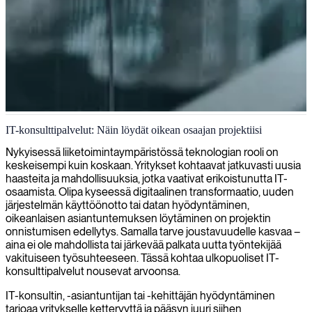
IT-konsultointia Manchesterissa
IT-konsulttipalvelut: Näin löydät oikean osaajan projektiisi
Teemme yhteistyötä Manchesterin IT-yritysten kanssa
Nykyisessä liiketoimintaympäristössä teknologian rooli on
tarjotaksemme asiantuntevia IT-konsultteja ja räätälöityjä IT-
keskeisempi kuin koskaan. Yritykset kohtaavat jatkuvasti uusia
ratkaisuja, jotka edistävät innovaatioita ja liiketoiminnan kasvua.
haasteita ja mahdollisuuksia, jotka vaativat erikoistunutta IT-
osaamista. Olipa kyseessä digitaalinen transformaatio, uuden
järjestelmän käyttöönotto tai datan hyödyntäminen,
oikeanlaisen asiantuntemuksen löytäminen on projektin
onnistumisen edellytys. Samalla tarve joustavuudelle kasvaa –
aina ei ole mahdollista tai järkevää palkata uutta työntekijää
vakituiseen työsuhteeseen. Tässä kohtaa ulkopuoliset IT-
konsulttipalvelut nousevat arvoonsa.
IT-konsultin, -asiantuntijan tai -kehittäjän hyödyntäminen
tarjoaa yritykselle ketteryyttä ja pääsyn juuri siihen