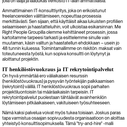
jolla on laaja ja laadukas verkosto IT-alan ammattilaisia.
Ammattimainen IT-konsulttiyritys, joka on erikoistunut
freelancereiden välittämiseen, nopeuttaa prosessia
merkittävästi. Sen sijaan, että käyttäisit aikaa lukuisten profiilien
selaamiseen ja haastatteluihin, voit ulkoistaa esikarsinnan. Me
Right People Groupilla olemme kehittäneet prosessin, jossa
kartoitamme tarpeesi tarkasti ja esittelemme sinulle vain
muutaman, käsin valitun ja haastatellun ehdokkaan – usein jo
48 tunnin kuluessa. Toimintamallimme on riskitön: maksat vain
toteutuneesta työstä, kun sopiva konsultti on löytynyt ja
aloittanut projektin.
IT henkilöstövuokraus ja IT rekrytointipalvelut
On hyvä ymmärtää ero väliaikaisen resurssin
(henkilöstövuokraus) ja pysyvän työntekijän palkkaamisen
(rekrytointi) välillä. IT henkilöstövuokraus sopii parhaiten
projektiluontoisiin tai määräaikaisiin tarpeisiin. IT
rekrytointipalvelut puolestaan tähtäävät avainhenkilön
löytämiseen pitkäaikaiseen, vakituiseen työsuhteeseen.
Nämä kaksi palvelua voivat myös tukea toisiaan. Joskus paras
tapa varmistua osaajan sopivuudesta organisaatioon on aloittaa
yhteistyö konsulttisopimuksella. Tämä "try-and-hire" -malli