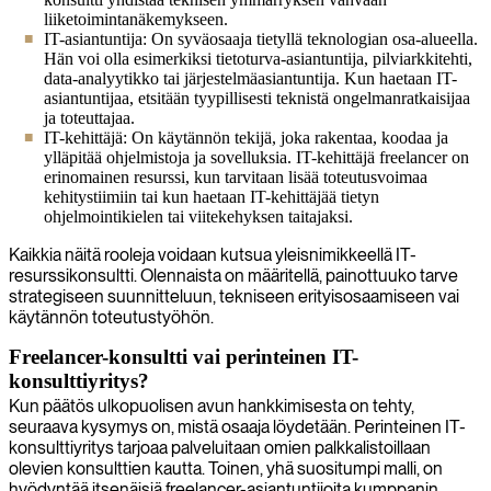
liiketoimintanäkemykseen.
IT-asiantuntija: On syväosaaja tietyllä teknologian osa-alueella.
Hän voi olla esimerkiksi tietoturva-asiantuntija, pilviarkkitehti,
data-analyytikko tai järjestelmäasiantuntija. Kun haetaan IT-
asiantuntijaa, etsitään tyypillisesti teknistä ongelmanratkaisijaa
ja toteuttajaa.
IT-kehittäjä: On käytännön tekijä, joka rakentaa, koodaa ja
ylläpitää ohjelmistoja ja sovelluksia. IT-kehittäjä freelancer on
erinomainen resurssi, kun tarvitaan lisää toteutusvoimaa
kehitystiimiin tai kun haetaan IT-kehittäjää tietyn
ohjelmointikielen tai viitekehyksen taitajaksi.
Kaikkia näitä rooleja voidaan kutsua yleisnimikkeellä IT-
resurssikonsultti. Olennaista on määritellä, painottuuko tarve
strategiseen suunnitteluun, tekniseen erityisosaamiseen vai
käytännön toteutustyöhön.
Freelancer-konsultti vai perinteinen IT-
konsulttiyritys?
Kun päätös ulkopuolisen avun hankkimisesta on tehty,
seuraava kysymys on, mistä osaaja löydetään. Perinteinen IT-
konsulttiyritys tarjoaa palveluitaan omien palkkalistoillaan
olevien konsulttien kautta. Toinen, yhä suositumpi malli, on
hyödyntää itsenäisiä freelancer-asiantuntijoita kumppanin