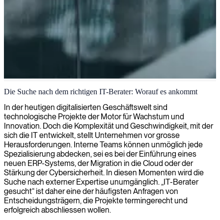
IT-Beratung in Manchester
Die Suche nach dem richtigen IT-Berater: Worauf es ankommt
Wir arbeiten mit IT-Unternehmen in Manchester zusammen, um
In der heutigen digitalisierten Geschäftswelt sind
Experten für technische Beratung und maßgeschneiderte IT-
technologische Projekte der Motor für Wachstum und
Lösungen bereitzustellen, die Innovation und Geschäftswachstum
Innovation. Doch die Komplexität und Geschwindigkeit, mit der
fördern.
sich die IT entwickelt, stellt Unternehmen vor grosse
Herausforderungen. Interne Teams können unmöglich jede
Spezialisierung abdecken, sei es bei der Einführung eines
neuen ERP-Systems, der Migration in die Cloud oder der
Stärkung der Cybersicherheit. In diesen Momenten wird die
Suche nach externer Expertise unumgänglich. „IT-Berater
gesucht“ ist daher eine der häufigsten Anfragen von
Entscheidungsträgern, die Projekte termingerecht und
erfolgreich abschliessen wollen.