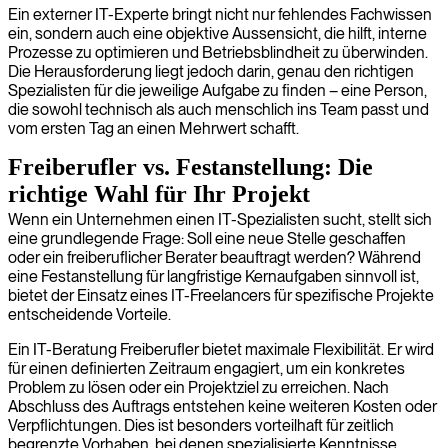
Ein externer IT-Experte bringt nicht nur fehlendes Fachwissen
ein, sondern auch eine objektive Aussensicht, die hilft, interne
Prozesse zu optimieren und Betriebsblindheit zu überwinden.
Die Herausforderung liegt jedoch darin, genau den richtigen
Spezialisten für die jeweilige Aufgabe zu finden – eine Person,
die sowohl technisch als auch menschlich ins Team passt und
vom ersten Tag an einen Mehrwert schafft.
Freiberufler vs. Festanstellung: Die
richtige Wahl für Ihr Projekt
Wenn ein Unternehmen einen IT-Spezialisten sucht, stellt sich
eine grundlegende Frage: Soll eine neue Stelle geschaffen
oder ein freiberuflicher Berater beauftragt werden? Während
eine Festanstellung für langfristige Kernaufgaben sinnvoll ist,
bietet der Einsatz eines IT-Freelancers für spezifische Projekte
entscheidende Vorteile.
Ein IT-Beratung Freiberufler bietet maximale Flexibilität. Er wird
für einen definierten Zeitraum engagiert, um ein konkretes
Problem zu lösen oder ein Projektziel zu erreichen. Nach
Abschluss des Auftrags entstehen keine weiteren Kosten oder
Verpflichtungen. Dies ist besonders vorteilhaft für zeitlich
begrenzte Vorhaben, bei denen spezialisierte Kenntnisse