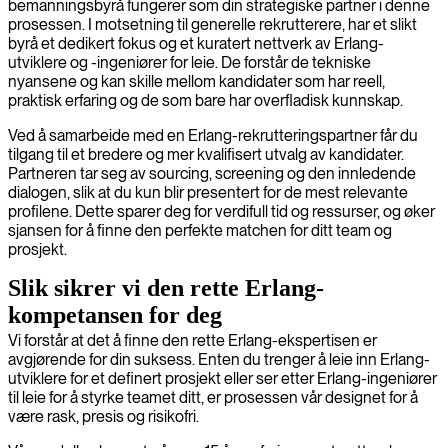
bemanningsbyrå fungerer som din strategiske partner i denne
prosessen. I motsetning til generelle rekrutterere, har et slikt
byrå et dedikert fokus og et kuratert nettverk av Erlang-
utviklere og -ingeniører for leie. De forstår de tekniske
nyansene og kan skille mellom kandidater som har reell,
praktisk erfaring og de som bare har overfladisk kunnskap.
Ved å samarbeide med en Erlang-rekrutteringspartner får du
tilgang til et bredere og mer kvalifisert utvalg av kandidater.
Partneren tar seg av sourcing, screening og den innledende
dialogen, slik at du kun blir presentert for de mest relevante
profilene. Dette sparer deg for verdifull tid og ressurser, og øker
sjansen for å finne den perfekte matchen for ditt team og
prosjekt.
Slik sikrer vi den rette Erlang-
kompetansen for deg
Vi forstår at det å finne den rette Erlang-ekspertisen er
avgjørende for din suksess. Enten du trenger å leie inn Erlang-
utviklere for et definert prosjekt eller ser etter Erlang-ingeniører
til leie for å styrke teamet ditt, er prosessen vår designet for å
være rask, presis og risikofri.