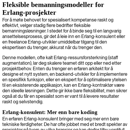
Fleksible bemanningsmodeller for
Erlang-prosjekter
For å møte behovet for spesialisert kompetanse raskt og
effektivt, velger stadig flere bedrifter fleksible
bemanningsløsninger. I stedet for å binde seg til en langvarig
ansettelsesprosess, gir det å leie inn en Erlang-konsulent eller
en freelance Erlang-utvikler umiddelbar tilgang til den
ekspertisen du trenger, akkurat når du trenger den.
Denne modellen, ofte kalt Erlang-ressursforsterkning (staff
augmentation), lar deg skalere teamet ditt opp eller ned etter
prosjektbehov. Enten du trenger en erfaren arkitekt for å
designe et nytt system, en backend-utvikler for å implementere
en spesifikk funksjon, eller en ekspert for å optimalisere ytelsen
til en eksisterende applikasjon, kan en Erlang-kontraktør være
den ideelle løsningen. Dette gir ikke bare fleksibilitet, men sikrer
også at du får en spesialist som er vant til å levere resultater
raskt og selvstendig.
Erlang-konsulent: Mer enn bare koding
En erfaren Erlang-konsulent bringer med seg mer enn bare
tekniske ferdigheter. De har ofte jobbet med et bredt spekter av
prosjekter på tvers av ulike bransjer og kan derfor tilby verdifull