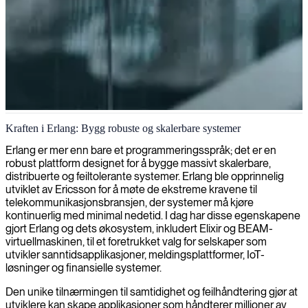
Erlang-utvikling
Kraften i Erlang: Bygg robuste og skalerbare systemer
Vi tilbyr Erlang-utvikling for høypålitelige og skalerbare systemer,
Erlang er mer enn bare et programmeringsspråk; det er en
og utnytter dette robuste funksjonelle programmeringsspråket for å
robust plattform designet for å bygge massivt skalerbare,
bygge feiltolerante applikasjoner som kan håndtere massiv
distribuerte og feiltolerante systemer. Erlang ble opprinnelig
samtidighet med minimal nedetid.
utviklet av Ericsson for å møte de ekstreme kravene til
telekommunikasjonsbransjen, der systemer må kjøre
kontinuerlig med minimal nedetid. I dag har disse egenskapene
gjort Erlang og dets økosystem, inkludert Elixir og BEAM-
virtuellmaskinen, til et foretrukket valg for selskaper som
utvikler sanntidsapplikasjoner, meldingsplattformer, IoT-
løsninger og finansielle systemer.
Den unike tilnærmingen til samtidighet og feilhåndtering gjør at
utviklere kan skape applikasjoner som håndterer millioner av