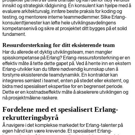
innsikt og strategisk rådgivning. En konsulent kan hjelpe med å
evaluere arkitekturvalg, innføre beste praksis for koding og
testing, og mentorere interne teammedlemmer. Slike Erlang-
konsulenttjenester kan løfte hele utviklingsavdelingens
kompetansenivå og sikre at prosjektet ditt bygges på et solid
fundament.
Ressursforsterkning for ditt eksisterende team
Har du allerede et dyktig utviklingsteam, men mangler
spisskompetanse på Erlang? Erlang-ressursforsterkning er en
effektiv måte å tette dette gapet på. Ved å hente inn en ekstern
Erlang-utvikler kan du tilføre nødvendig kunnskap uten å
forstyrre eksisterende teamdynamikk. En kontraktør kan
integreres sømløst i teamet, enten på stedet eller eksternt, og
bidra med spesialisert ekspertise for en begrenset periode.
Dette er en kostnadseffektiv måte å akselerere utviklingen og
nå prosjektmålene raskere.
Fordelene med et spesialisert Erlang-
rekrutteringsbyrå
Å navigere i det komplekse markedet for Erlang-talenter på
egen hånd kan være krevende. Et spesialisert Erlang-