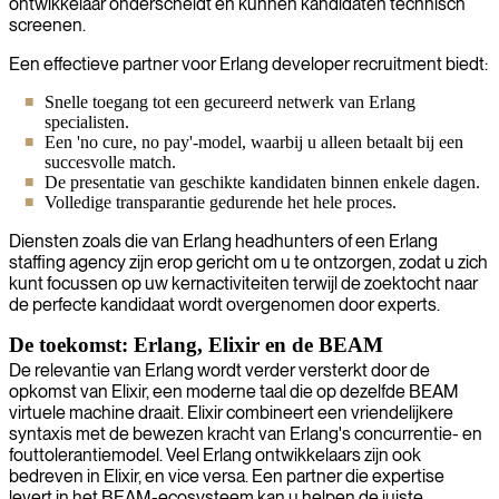
ontwikkelaar onderscheidt en kunnen kandidaten technisch
screenen.
Een effectieve partner voor Erlang developer recruitment biedt:
Snelle toegang tot een gecureerd netwerk van Erlang
specialisten.
Een 'no cure, no pay'-model, waarbij u alleen betaalt bij een
succesvolle match.
De presentatie van geschikte kandidaten binnen enkele dagen.
Volledige transparantie gedurende het hele proces.
Diensten zoals die van Erlang headhunters of een Erlang
staffing agency zijn erop gericht om u te ontzorgen, zodat u zich
kunt focussen op uw kernactiviteiten terwijl de zoektocht naar
de perfecte kandidaat wordt overgenomen door experts.
De toekomst: Erlang, Elixir en de BEAM
De relevantie van Erlang wordt verder versterkt door de
opkomst van Elixir, een moderne taal die op dezelfde BEAM
virtuele machine draait. Elixir combineert een vriendelijkere
syntaxis met de bewezen kracht van Erlang's concurrentie- en
fouttolerantiemodel. Veel Erlang ontwikkelaars zijn ook
bedreven in Elixir, en vice versa. Een partner die expertise
levert in het BEAM-ecosysteem kan u helpen de juiste