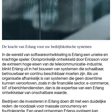
Erlang ontwikkeling
De kracht van Erlang voor uw bedrijfskritische systemen
Wij verzorgen Erlang-ontwikkeling voor uiterst betrouwbare en
In de wereld van softwareontwikkeling is Erlang een unieke en
schaalbare systemen, waarbij we gebruik maken van deze robuuste
krachtige speler. Oorspronkelijk ontwikkeld door Ericsson voor
functionele programmeertaal om fouttolerante applicaties te bouwen
de extreem hoge eisen van de telecommunicatie-industrie,
die enorme gelijktijdigheid aankunnen met minimale uitvaltijd.
blinkt Erlang uit in het bouwen van systemen die schaalbaar,
betrouwbaar en continu beschikbaar moeten zijn. Als uw
organisatie afhankelijk is van systemen die geen downtime
kunnen veroorloven, zoals in de financiële sector, e-commerce,
IoT of berichtendiensten, dan is de expertise van een Erlang
ontwikkelaar van onschatbare waarde.
Bedrijven die investeren in Erlang doen dit met een duidelijke
reden: de noodzaak voor massale concurrency en
fouttolerantie. Een goed ontworpen Erlang-systeem kan