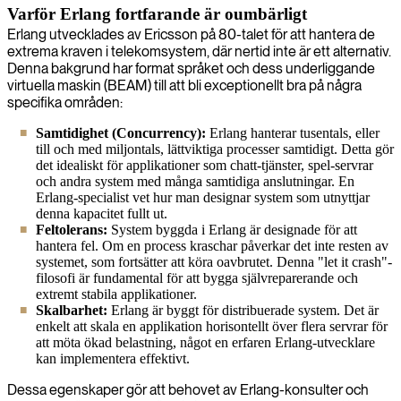
Varför Erlang fortfarande är oumbärligt
Erlang utvecklades av Ericsson på 80-talet för att hantera de
extrema kraven i telekomsystem, där nertid inte är ett alternativ.
Denna bakgrund har format språket och dess underliggande
virtuella maskin (BEAM) till att bli exceptionellt bra på några
specifika områden:
Samtidighet (Concurrency):
Erlang hanterar tusentals, eller
till och med miljontals, lättviktiga processer samtidigt. Detta gör
det idealiskt för applikationer som chatt-tjänster, spel-servrar
och andra system med många samtidiga anslutningar. En
Erlang-specialist vet hur man designar system som utnyttjar
denna kapacitet fullt ut.
Feltolerans:
System byggda i Erlang är designade för att
hantera fel. Om en process kraschar påverkar det inte resten av
systemet, som fortsätter att köra oavbrutet. Denna "let it crash"-
filosofi är fundamental för att bygga självreparerande och
extremt stabila applikationer.
Skalbarhet:
Erlang är byggt för distribuerade system. Det är
enkelt att skala en applikation horisontellt över flera servrar för
att möta ökad belastning, något en erfaren Erlang-utvecklare
kan implementera effektivt.
Dessa egenskaper gör att behovet av Erlang-konsulter och