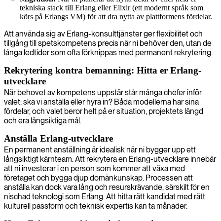
tekniska stack till Erlang eller Elixir (ett modernt språk som
körs på Erlangs VM) för att dra nytta av plattformens fördelar.
Att använda sig av Erlang-konsulttjänster ger flexibilitet och
tillgång till spetskompetens precis när ni behöver den, utan de
långa ledtider som ofta förknippas med permanent rekrytering.
Rekrytering kontra bemanning: Hitta er Erlang-
utvecklare
När behovet av kompetens uppstår står många chefer inför
valet: ska vi anställa eller hyra in? Båda modellerna har sina
fördelar, och valet beror helt på er situation, projektets längd
och era långsiktiga mål.
Anställa Erlang-utvecklare
En permanent anställning är idealisk när ni bygger upp ett
långsiktigt kärnteam. Att rekrytera en Erlang-utvecklare innebär
att ni investerar i en person som kommer att växa med
företaget och bygga djup domänkunskap. Processen att
anställa kan dock vara lång och resurskrävande, särskilt för en
nischad teknologi som Erlang. Att hitta rätt kandidat med rätt
kulturell passform och teknisk expertis kan ta månader.