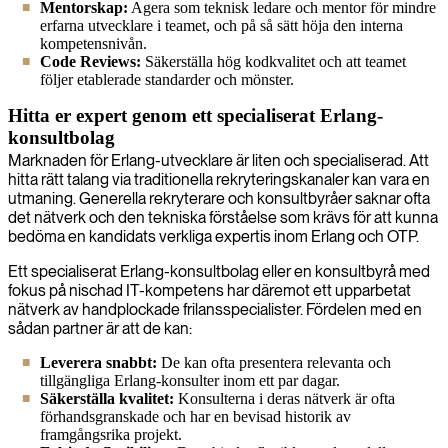
Mentorskap:
Agera som teknisk ledare och mentor för mindre
erfarna utvecklare i teamet, och på så sätt höja den interna
kompetensnivån.
Code Reviews:
Säkerställa hög kodkvalitet och att teamet
följer etablerade standarder och mönster.
Hitta er expert genom ett specialiserat Erlang-
konsultbolag
Marknaden för Erlang-utvecklare är liten och specialiserad. Att
hitta rätt talang via traditionella rekryteringskanaler kan vara en
utmaning. Generella rekryterare och konsultbyråer saknar ofta
det nätverk och den tekniska förståelse som krävs för att kunna
bedöma en kandidats verkliga expertis inom Erlang och OTP.
Ett specialiserat Erlang-konsultbolag eller en konsultbyrå med
fokus på nischad IT-kompetens har däremot ett upparbetat
nätverk av handplockade frilansspecialister. Fördelen med en
sådan partner är att de kan:
Leverera snabbt:
De kan ofta presentera relevanta och
tillgängliga Erlang-konsulter inom ett par dagar.
Säkerställa kvalitet:
Konsulterna i deras nätverk är ofta
förhandsgranskade och har en bevisad historik av
framgångsrika projekt.