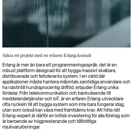
Erlang-utveckling
Säkra ert projekt med en erfaren Erlang-konsult
Vi erbjuder Erlang-utveckling för mycket tillförlitliga och skalbara
Erlang är mer än bara ett programmeringsspråk; det är en
system, där vi utnyttjar detta robusta funktionella
robust plattform designad för att bygga massivt skalbara,
programmeringsspråk för att bygga feltåliga applikationer som kan
distribuerade och feltoleranta system. I en värld där
hantera omfattande samtidighet med minimal driftstörning.
applikationer måste hantera miljontals samtidiga användare och
ha nästintill hundraprocentig drifttid, erbjuder Erlang unika
fördelar. Från telekommunikation och bankväsende till
meddelandetjänster och IoT, är en erfaren Erlang-utvecklare
ofta nyckeln till att bygga system som inte bara fungerar idag,
utan som också kan växa med framtidens krav. Att hitta rätt
Erlang-expert är därför en kritisk investering för alla företag som
är beroende av högpresterande och tillförlitliga
mjukvarulösningar.