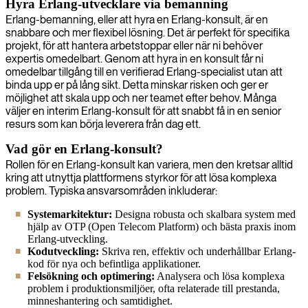
Hyra Erlang-utvecklare via bemanning
Erlang-bemanning, eller att hyra en Erlang-konsult, är en
snabbare och mer flexibel lösning. Det är perfekt för specifika
projekt, för att hantera arbetstoppar eller när ni behöver
expertis omedelbart. Genom att hyra in en konsult får ni
omedelbar tillgång till en verifierad Erlang-specialist utan att
binda upp er på lång sikt. Detta minskar risken och ger er
möjlighet att skala upp och ner teamet efter behov. Många
väljer en interim Erlang-konsult för att snabbt få in en senior
resurs som kan börja leverera från dag ett.
Vad gör en Erlang-konsult?
Rollen för en Erlang-konsult kan variera, men den kretsar alltid
kring att utnyttja plattformens styrkor för att lösa komplexa
problem. Typiska ansvarsområden inkluderar:
Systemarkitektur:
Designa robusta och skalbara system med
hjälp av OTP (Open Telecom Platform) och bästa praxis inom
Erlang-utveckling.
Kodutveckling:
Skriva ren, effektiv och underhållbar Erlang-
kod för nya och befintliga applikationer.
Felsökning och optimering:
Analysera och lösa komplexa
problem i produktionsmiljöer, ofta relaterade till prestanda,
minneshantering och samtidighet.