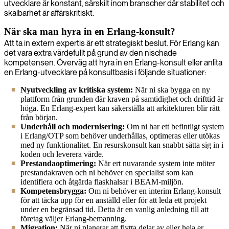
utvecklare är konstant, särskilt inom branscher där stabilitet och
skalbarhet är affärskritiskt.
När ska man hyra in en Erlang-konsult?
Att ta in extern expertis är ett strategiskt beslut. För Erlang kan
det vara extra värdefullt på grund av den nischade
kompetensen. Överväg att hyra in en Erlang-konsult eller anlita
en Erlang-utvecklare på konsultbasis i följande situationer:
Nyutveckling av kritiska system:
När ni ska bygga en ny
plattform från grunden där kraven på samtidighet och drifttid är
höga. En Erlang-expert kan säkerställa att arkitekturen blir rätt
från början.
Underhåll och modernisering:
Om ni har ett befintligt system
i Erlang/OTP som behöver underhållas, optimeras eller utökas
med ny funktionalitet. En resurskonsult kan snabbt sätta sig in i
koden och leverera värde.
Prestandaoptimering:
När ert nuvarande system inte möter
prestandakraven och ni behöver en specialist som kan
identifiera och åtgärda flaskhalsar i BEAM-miljön.
Kompetensbrygga:
Om ni behöver en interim Erlang-konsult
för att täcka upp för en anställd eller för att leda ett projekt
under en begränsad tid. Detta är en vanlig anledning till att
företag väljer Erlang-bemanning.
Migration:
När ni planerar att flytta delar av eller hela er